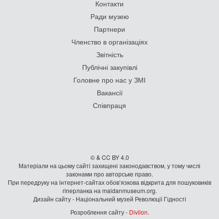
Контакти
Ради музею
Партнери
Членство в організаціях
Звітність
Публічні закупівлі
Головне про нас у ЗМІ
Вакансії
Співпраця
© & CC BY 4.0
Матеріали на цьому сайті захищені законодавством, у тому числі
законами про авторське право.
При передруку на iнтернет-сайтах обов’язкова відкрита для пошуковиків
гiперланка на maidanmuseum.org.
Дизайн сайту - Національний музей Революції Гідності
Розроблення сайту -
Divilon
.