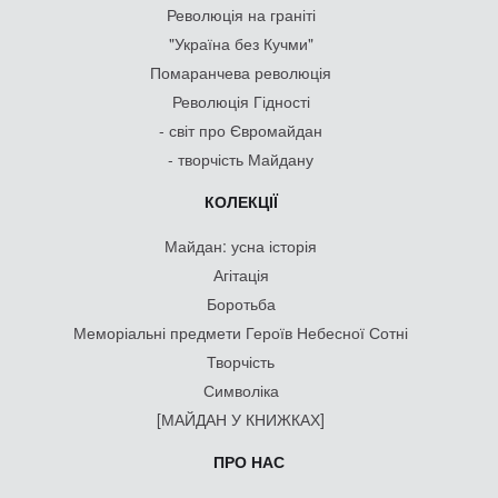
Революція на граніті
"Україна без Кучми"
Помаранчева революція
Революція Гідності
- світ про Євромайдан
- творчість Майдану
КОЛЕКЦІЇ
Майдан: усна історія
Агітація
Боротьба
Меморіальні предмети Героїв Небесної Сотні
Творчість
Символіка
[МАЙДАН У КНИЖКАХ]
ПРО НАС