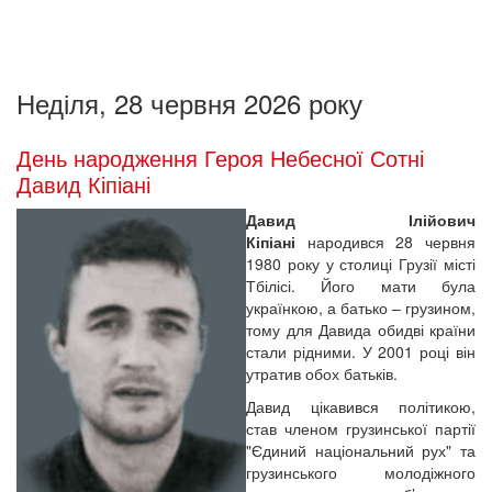
Неділя, 28 червня 2026 року
День народження Героя Небесної Сотні
Давид Кіпіані
Давид Ілійович
Кіпіані
народився 28 червня
1980 року у столиці Грузії місті
Тбілісі. Його мати була
українкою, а батько – грузином,
тому для Давида обидві країни
стали рідними. У 2001 році він
утратив обох батьків.
Давид цікавився політикою,
став членом грузинської партії
"Єдиний національний рух" та
грузинського молодіжного