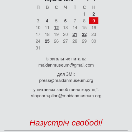
П
В
С
Ч
П
С
Н
1
2
3
4
5
6
7
8
9
10
11
12
13
14
15
16
17
18
19
20
21
22
23
24
25
26
27
28
29
30
31
із загальних питань:
maidanmuseum@gmail.com
для ЗМІ:
press@maidanmuseum.org
у питаннях запобігання корупції:
stopcorruption@maidanmuseum.org
Назустріч свободі!