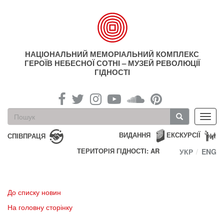
Перейти
до
основного
матеріалу
НАЦІОНАЛЬНИЙ МЕМОРІАЛЬНИЙ КОМПЛЕКС
ГЕРОЇВ НЕБЕСНОЇ СОТНІ – МУЗЕЙ РЕВОЛЮЦІЇ
ГІДНОСТІ
Пошукова
Toggl
форма
navig
Пошук
ВИДАННЯ
ЕКСКУРСІЇ
СПІВПРАЦЯ
ТЕРИТОРІЯ ГІДНОСТІ: AR
УКР
ENG
До списку новин
На головну сторінку