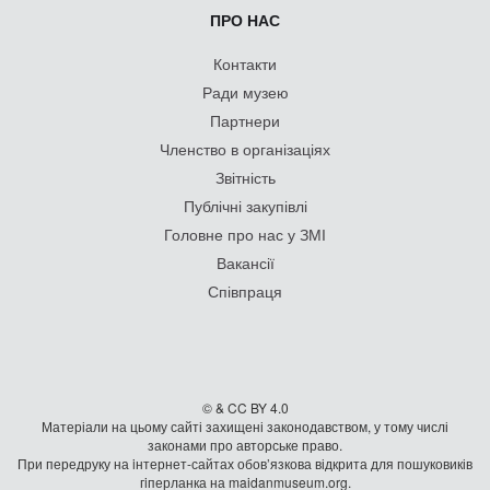
ПРО НАС
Контакти
Ради музею
Партнери
Членство в організаціях
Звітність
Публічні закупівлі
Головне про нас у ЗМІ
Вакансії
Співпраця
© & CC BY 4.0
Матеріали на цьому сайті захищені законодавством, у тому числі
законами про авторське право.
При передруку на iнтернет-сайтах обов’язкова відкрита для пошуковиків
гiперланка на maidanmuseum.org.