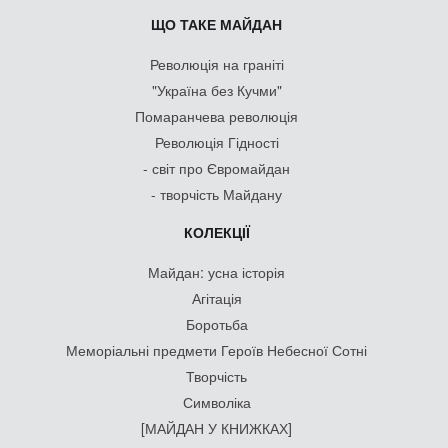
ЩО ТАКЕ МАЙДАН
Революція на граніті
"Україна без Кучми"
Помаранчева революція
Революція Гідності
- світ про Євромайдан
- творчість Майдану
КОЛЕКЦІЇ
Майдан: усна історія
Агітація
Боротьба
Меморіальні предмети Героїв Небесної Сотні
Творчість
Символіка
[МАЙДАН У КНИЖКАХ]