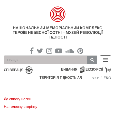
Перейти
до
основного
матеріалу
НАЦІОНАЛЬНИЙ МЕМОРІАЛЬНИЙ КОМПЛЕКС
ГЕРОЇВ НЕБЕСНОЇ СОТНІ – МУЗЕЙ РЕВОЛЮЦІЇ
ГІДНОСТІ
Пошукова
Toggl
форма
navig
Пошук
ВИДАННЯ
ЕКСКУРСІЇ
СПІВПРАЦЯ
ТЕРИТОРІЯ ГІДНОСТІ: AR
УКР
ENG
До списку новин
На головну сторінку