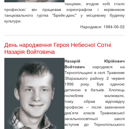
танцями, згодом хобі стало
професією: він працював хореографом і керівником
танцювального гуртка "Брейк-данс" у місцевому будинку
культури.
Народився: 1984-06-02
День народження Героя Небесної Сотні
Назарія Войтовича
Назарій Юрійович
Войтович
народився на
Тернопільщині в селі Травневе
Збаразького району 2 червня
1996 року. Був єдиною
дитиною в батьків. Хлопець
полюбляв малювати,
тому обрав відповідну
професію – після закінчення
дев’яти класів Травневської
загальноосвітньої школі
вступив до Тернопільського