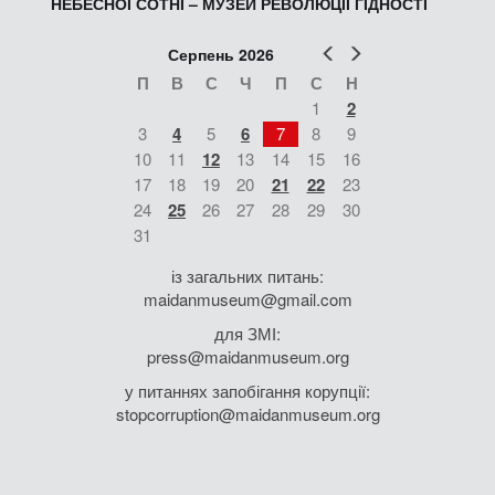
НЕБЕСНОЇ СОТНІ – МУЗЕЙ РЕВОЛЮЦІЇ ГІДНОСТІ
Попер
Наст
Серпень 2026
П
В
С
Ч
П
С
Н
1
2
3
4
5
6
7
8
9
10
11
12
13
14
15
16
17
18
19
20
21
22
23
24
25
26
27
28
29
30
31
із загальних питань:
maidanmuseum@gmail.com
для ЗМІ:
press@maidanmuseum.org
у питаннях запобігання корупції:
stopcorruption@maidanmuseum.org