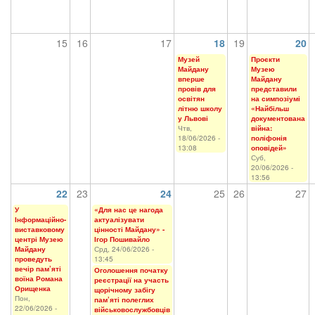
15
16
17
18
19
20
Музей
Проєкти
Майдану
Музею
вперше
Майдану
провів для
представили
освітян
на симпозіумі
літню школу
«Найбільш
у Львові
документована
Чтв,
війна:
18/06/2026 -
поліфонія
13:08
оповідей»
Суб,
20/06/2026 -
13:56
22
23
24
25
26
27
У
«Для нас це нагода
Інформаційно-
актуалізувати
виставковому
цінності Майдану» -
центрі Музею
Ігор Пошивайло
Майдану
Срд, 24/06/2026 -
проведуть
13:45
вечір пам’яті
Оголошення початку
воїна Романа
реєстрації на участь
Орищенка
щорічному забігу
Пон,
пам’яті полеглих
22/06/2026 -
військовослужбовців