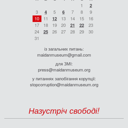
1
2
3
4
5
6
7
8
9
10
11
12
13
14
15
16
17
18
19
20
21
22
23
24
25
26
27
28
29
30
31
із загальних питань:
maidanmuseum@gmail.com
для ЗМІ:
press@maidanmuseum.org
у питаннях запобігання корупції:
stopcorruption@maidanmuseum.org
Назустріч свободі!