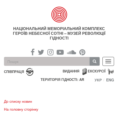
Перейти
до
основного
матеріалу
НАЦІОНАЛЬНИЙ МЕМОРІАЛЬНИЙ КОМПЛЕКС
ГЕРОЇВ НЕБЕСНОЇ СОТНІ – МУЗЕЙ РЕВОЛЮЦІЇ
ГІДНОСТІ
Пошукова
Toggl
форма
navig
Пошук
ВИДАННЯ
ЕКСКУРСІЇ
СПІВПРАЦЯ
ТЕРИТОРІЯ ГІДНОСТІ: AR
УКР
ENG
До списку новин
На головну сторінку