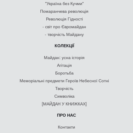
"Україна без Кучми"
Помаранчева революція
Революція Гідності
- світ про Євромайдан
- творчість Майдану
КОЛЕКЦІЇ
Майдан: усна історія
Агітація
Боротьба
Меморіальні предмети Героїв Небесної Сотні
Творчість
Символіка
[МАЙДАН У КНИЖКАХ]
ПРО НАС
Контакти