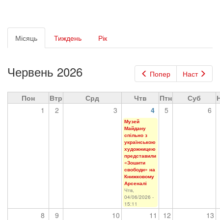
Первинні
Місяць
(активна
Тиждень
Рік
вкладки
вкладка)
Червень 2026
Попер
Наст
Пон
Втр
Срд
Чтв
Птн
Суб
1
2
3
4
5
6
Музей
Майдану
спільно з
українською
художницею
представили
«Зошити
свободи» на
Книжковому
Арсеналі
Чтв,
04/06/2026 -
15:11
8
9
10
11
12
13