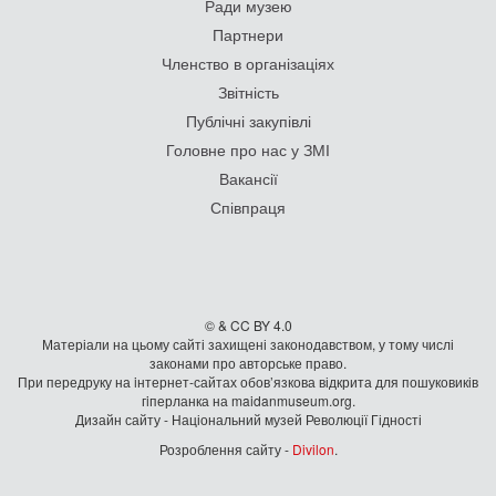
Ради музею
Партнери
Членство в організаціях
Звітність
Публічні закупівлі
Головне про нас у ЗМІ
Вакансії
Співпраця
© & CC BY 4.0
Матеріали на цьому сайті захищені законодавством, у тому числі
законами про авторське право.
При передруку на iнтернет-сайтах обов’язкова відкрита для пошуковиків
гiперланка на maidanmuseum.org.
Дизайн сайту - Національний музей Революції Гідності
Розроблення сайту -
Divilon
.