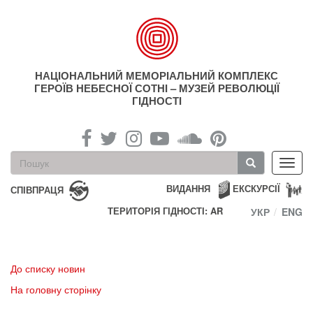
Перейти
до
основного
матеріалу
НАЦІОНАЛЬНИЙ МЕМОРІАЛЬНИЙ КОМПЛЕКС
ГЕРОЇВ НЕБЕСНОЇ СОТНІ – МУЗЕЙ РЕВОЛЮЦІЇ
ГІДНОСТІ
Пошукова
Toggl
форма
navig
Пошук
ВИДАННЯ
ЕКСКУРСІЇ
СПІВПРАЦЯ
ТЕРИТОРІЯ ГІДНОСТІ: AR
УКР
ENG
До списку новин
На головну сторінку