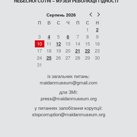
НЕБЕСНОЇ СОТНІ – МУЗЕЙ РЕВОЛЮЦІЇ ГІДНОСТІ
Попер
Наст
Серпень 2026
П
В
С
Ч
П
С
Н
1
2
3
4
5
6
7
8
9
10
11
12
13
14
15
16
17
18
19
20
21
22
23
24
25
26
27
28
29
30
31
із загальних питань:
maidanmuseum@gmail.com
для ЗМІ:
press@maidanmuseum.org
у питаннях запобігання корупції:
stopcorruption@maidanmuseum.org