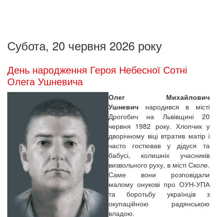
Субота, 20 червня 2026 року
День народження Героя Небесної Сотні
Олега Ушневича
Олег Михайлович
Ушневич
народився в місті
Дрогобич на Львівщині 20
червня 1982 року. Хлопчик у
дворічному віці втратив матір і
часто гостював у дідуся та
бабусі, колишніх учасників
визвольного руху, в місті Сколе.
Саме вони розповідали
малому онукові про ОУН-УПА
та боротьбу українців з
окупаційною радянською
владою.