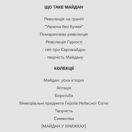
ЩО ТАКЕ МАЙДАН
Революція на граніті
"Україна без Кучми"
Помаранчева революція
Революція Гідності
- світ про Євромайдан
- творчість Майдану
КОЛЕКЦІЇ
Майдан: усна історія
Агітація
Боротьба
Меморіальні предмети Героїв Небесної Сотні
Творчість
Символіка
[МАЙДАН У КНИЖКАХ]