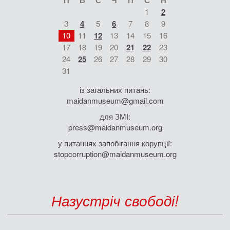
1
2
3
4
5
6
7
8
9
10
11
12
13
14
15
16
17
18
19
20
21
22
23
24
25
26
27
28
29
30
31
із загальних питань:
maidanmuseum@gmail.com
для ЗМІ:
press@maidanmuseum.org
у питаннях запобігання корупції:
stopcorruption@maidanmuseum.org
Назустріч свободі!