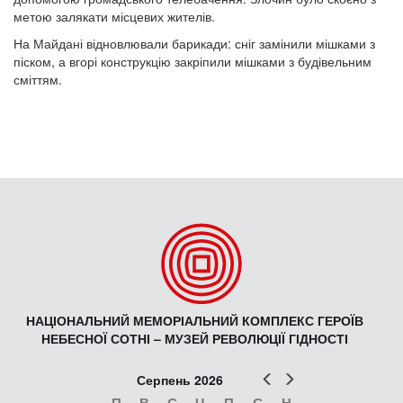
метою залякати місцевих жителів.
На Майдані відновлювали барикади: сніг замінили мішками з
піском, а вгорі конструкцію закріпили мішками з будівельним
сміттям.
НАЦІОНАЛЬНИЙ МЕМОРІАЛЬНИЙ КОМПЛЕКС ГЕРОЇВ
НЕБЕСНОЇ СОТНІ – МУЗЕЙ РЕВОЛЮЦІЇ ГІДНОСТІ
Попер
Наст
Серпень 2026
П
В
С
Ч
П
С
Н