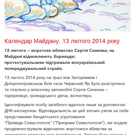
Календар Майдану. 13 лютого 2014 року
13 лютого – жорстоке вбивство Сергія Синенка; на
Майдані відновлюють барикади;
протестувальники підтримали всеукраїнський
попереджувальний страйк.
13 лютого 2014 року на трасі між Запоріжжям і
Дніпропетровськом біля села Червоний Яр було розстріляно
та спалено у власному автомобілі Сергія Синенка –
підприємця, громадського діяча, волонтера.
Ідентифікувати особу загиблого вдалося лише за допомогою
ДНК-експертизи. Відповідальність за цей злочин узяли на себе
представники бандитського угруповання
“Привиди Севастополя” ("Призраки Севастополя"), які згодом
продемонстрували відеозапис жорстокого вбивства за
допомогою громадського телебачення. Злочин було скоєно з