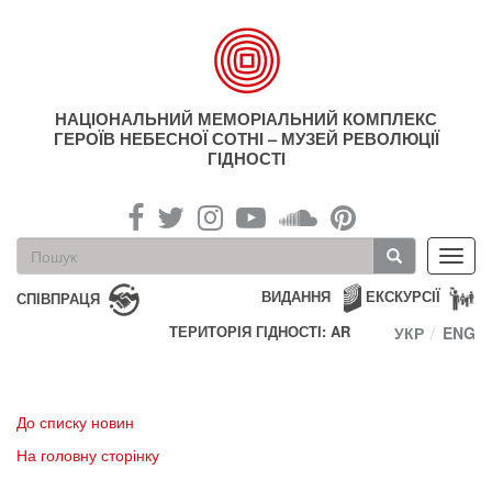
Перейти
до
основного
матеріалу
НАЦІОНАЛЬНИЙ МЕМОРІАЛЬНИЙ КОМПЛЕКС
ГЕРОЇВ НЕБЕСНОЇ СОТНІ – МУЗЕЙ РЕВОЛЮЦІЇ
ГІДНОСТІ
Пошукова
Toggl
форма
navig
Пошук
ВИДАННЯ
ЕКСКУРСІЇ
СПІВПРАЦЯ
ТЕРИТОРІЯ ГІДНОСТІ: AR
УКР
ENG
До списку новин
На головну сторінку