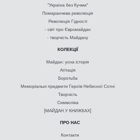
"Україна без Кучми"
Помаранчева революція
Революція Гідності
- світ про Євромайдан
- творчість Майдану
КОЛЕКЦІЇ
Майдан: усна історія
Агітація
Боротьба
Меморіальні предмети Героїв Небесної Сотні
Творчість
Символіка
[МАЙДАН У КНИЖКАХ]
ПРО НАС
Контакти