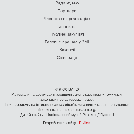
Ради музею
Партнери
Членство в організаціях
Звітність
Публічні закупівлі
Головне про нас у ЗМІ
Вакансії
Співпраця
© & CC BY 4.0
Матеріали на цьому сайті захищені законодавством, у тому числі
законами про авторське право.
При передруку на iнтернет-сайтах обов’язкова відкрита для пошуковиків
гiперланка на maidanmuseum.org.
Дизайн сайту - Національний музей Революції Гідності
Розроблення сайту -
Divilon
.