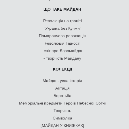
ЩО ТАКЕ МАЙДАН
Революція на граніті
"Україна без Кучми"
Помаранчева революція
Революція Гідності
- світ про Євромайдан
- творчість Майдану
КОЛЕКЦІЇ
Майдан: усна історія
Агітація
Боротьба
Меморіальні предмети Героїв Небесної Сотні
Творчість
Символіка
[МАЙДАН У КНИЖКАХ]