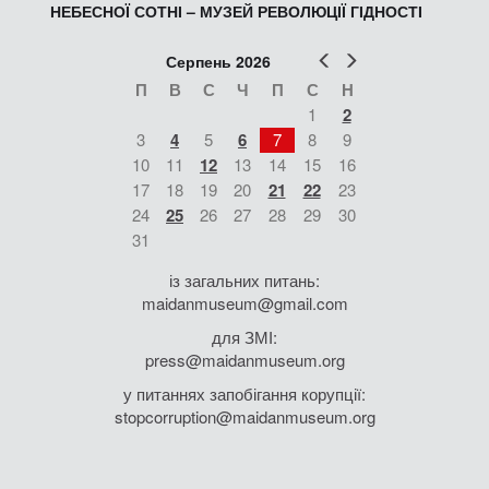
НЕБЕСНОЇ СОТНІ – МУЗЕЙ РЕВОЛЮЦІЇ ГІДНОСТІ
Попер
Наст
Серпень 2026
П
В
С
Ч
П
С
Н
1
2
3
4
5
6
7
8
9
10
11
12
13
14
15
16
17
18
19
20
21
22
23
24
25
26
27
28
29
30
31
із загальних питань:
maidanmuseum@gmail.com
для ЗМІ:
press@maidanmuseum.org
у питаннях запобігання корупції:
stopcorruption@maidanmuseum.org