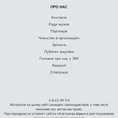
ПРО НАС
Контакти
Ради музею
Партнери
Членство в організаціях
Звітність
Публічні закупівлі
Головне про нас у ЗМІ
Вакансії
Співпраця
© & CC BY 4.0
Матеріали на цьому сайті захищені законодавством, у тому числі
законами про авторське право.
При передруку на iнтернет-сайтах обов’язкова відкрита для пошуковиків
гiперланка на maidanmuseum.org.