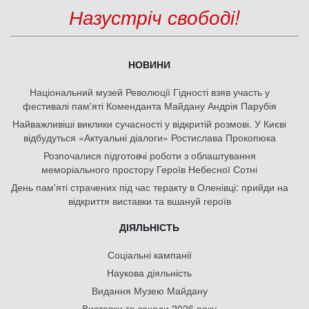
Назустріч свободі!
НОВИНИ
Національний музей Революції Гідності взяв участь у
фестивалі пам'яті Коменданта Майдану Андрія Парубія
Найважливіші виклики сучасності у відкритій розмові. У Києві
відбудуться «Актуальні діалоги» Ростислава Прокопюка
Розпочалися підготовчі роботи з облаштування
меморіального простору Героїв Небесної Сотні
День памʼяті страчених під час теракту в Оленівці: прийди на
відкриття виставки та вшануй героїв
ДІЯЛЬНІСТЬ
Соціальні кампанії
Наукова діяльність
Видання Музею Майдану
Виставки та заходи 2026 року