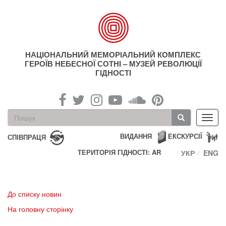
Перейти
до
основного
матеріалу
НАЦІОНАЛЬНИЙ МЕМОРІАЛЬНИЙ КОМПЛЕКС
ГЕРОЇВ НЕБЕСНОЇ СОТНІ – МУЗЕЙ РЕВОЛЮЦІЇ
ГІДНОСТІ
Пошукова
Toggl
форма
navig
Пошук
ВИДАННЯ
ЕКСКУРСІЇ
СПІВПРАЦЯ
ТЕРИТОРІЯ ГІДНОСТІ: AR
УКР
ENG
До списку новин
На головну сторінку