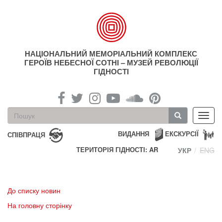
Перейти
до
основного
матеріалу
НАЦІОНАЛЬНИЙ МЕМОРІАЛЬНИЙ КОМПЛЕКС
ГЕРОЇВ НЕБЕСНОЇ СОТНІ – МУЗЕЙ РЕВОЛЮЦІЇ
ГІДНОСТІ
Пошукова
Toggl
форма
navig
Пошук
ВИДАННЯ
ЕКСКУРСІЇ
СПІВПРАЦЯ
ТЕРИТОРІЯ ГІДНОСТІ: AR
УКР
ENG
До списку новин
На головну сторінку