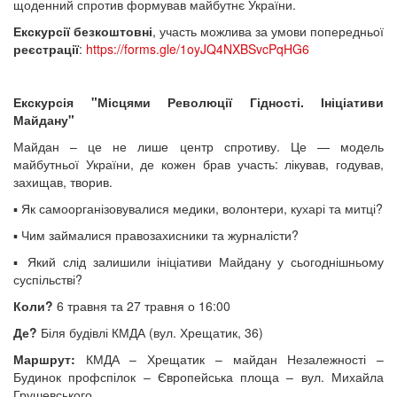
щоденний спротив формував майбутнє України.
Екскурсії безкоштовні
, участь можлива за умови попередньої
реєстрації
:
https://forms.gle/1oyJQ4NXBSvcPqHG6
Екскурсія "Місцями Революції Гідності. Ініціативи
Майдану"
Майдан – це не лише центр спротиву. Це — модель
майбутньої України, де кожен брав участь: лікував, годував,
захищав, творив.
▪️ Як самоорганізовувалися медики, волонтери, кухарі та митці?
▪️ Чим займалися правозахисники та журналісти?
▪️ Який слід залишили ініціативи Майдану у сьогоднішньому
суспільстві?
Коли?
6 травня та 27 травня о 16:00
Де?
Біля будівлі КМДА (вул. Хрещатик, 36)
Маршрут:
КМДА – Хрещатик – майдан Незалежності –
Будинок профспілок – Європейська площа – вул. Михайла
Грушевського