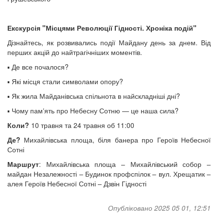
Екскурсія "Місцями Революції Гідності. Хроніка подій"
Дізнайтесь, як розвивались події Майдану день за днем. Від
перших акцій до найтрагічніших моментів.
▪️ Де все почалося?
▪️ Які місця стали символами опору?
▪️ Як жила Майданівська спільнота в найскладніші дні?
▪️ Чому памʼять про Небесну Сотню — це наша сила?
Коли?
10 травня та 24 травня об 11:00
Де?
Михайлівська площа, біля банера про Героїв Небесної
Сотні
Маршрут
: Михайлівська площа – Михайлівський собор –
майдан Незалежності – Будинок профспілок – вул. Хрещатик –
алея Героїв Небесної Сотні – Дзвін Гідності
Опубліковано 2025 05 01, 12:51