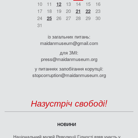
10
11
12
13
14
15
16
17
18
19
20
21
22
23
24
25
26
27
28
29
30
31
із загальних питань:
maidanmuseum@gmail.com
для ЗМІ:
press@maidanmuseum.org
у питаннях запобігання корупції:
stopcorruption@maidanmuseum.org
Назустріч свободі!
НОВИНИ
Національний музей Революції Гідності взяв участь у