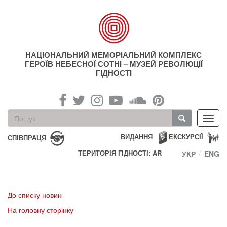
Перейти
до
основного
матеріалу
НАЦІОНАЛЬНИЙ МЕМОРІАЛЬНИЙ КОМПЛЕКС
ГЕРОЇВ НЕБЕСНОЇ СОТНІ – МУЗЕЙ РЕВОЛЮЦІЇ
ГІДНОСТІ
Пошукова
Toggl
форма
navig
Пошук
ВИДАННЯ
ЕКСКУРСІЇ
СПІВПРАЦЯ
ТЕРИТОРІЯ ГІДНОСТІ: AR
УКР
ENG
До списку новин
На головну сторінку