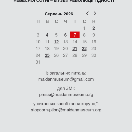
НЕБЕСНОЇ СОТНІ – МУЗЕЙ РЕВОЛЮЦІЇ ГІДНОСТІ
Попер
Наст
Серпень 2026
П
В
С
Ч
П
С
Н
1
2
3
4
5
6
7
8
9
10
11
12
13
14
15
16
17
18
19
20
21
22
23
24
25
26
27
28
29
30
31
із загальних питань:
maidanmuseum@gmail.com
для ЗМІ:
press@maidanmuseum.org
у питаннях запобігання корупції:
stopcorruption@maidanmuseum.org