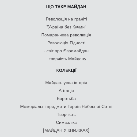
ЩО ТАКЕ МАЙДАН
Революція на граніті
"Україна без Кучми"
Помаранчева революція
Революція Гідності
- світ про Євромайдан
- творчість Майдану
КОЛЕКЦІЇ
Майдан: усна історія
Агітація
Боротьба
Меморіальні предмети Героїв Небесної Сотні
Творчість
Символіка
[МАЙДАН У КНИЖКАХ]