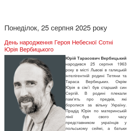
Понеділок, 25 серпня 2025 року
День народження Героя Небесної Сотні
Юрія Вербицького
Юрій Тарасович Вербицький
народився 25 серпня 1963
року в місті Львові в галицькій
інтелігентній родині Тетяни та
Тараса Вербицьких. Окрім
Юрія в сім’ї був старший син
Сергій. В родині плекали
пам'ять про предків, які
боролися за вільну Україну.
Прадід Юрія по материнській
лінії був свого часу
представником українців у
польському сеймі, а батьки