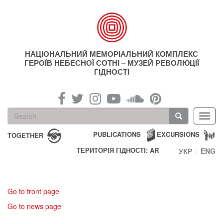
Skip
to
main
content
НАЦІОНАЛЬНИЙ МЕМОРІАЛЬНИЙ КОМПЛЕКС
ГЕРОЇВ НЕБЕСНОЇ СОТНІ – МУЗЕЙ РЕВОЛЮЦІЇ
ГІДНОСТІ
Search
Toggl
form
navig
Search
PUBLICATIONS
EXCURSIONS
TOGETHER
ТЕРИТОРІЯ ГІДНОСТІ: AR
УКР
ENG
Go to front page
Go to news page