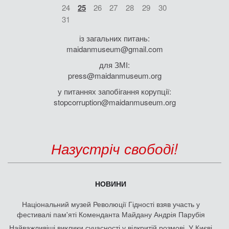
24
25
26
27
28
29
30
31
із загальних питань:
maidanmuseum@gmail.com
для ЗМІ:
press@maidanmuseum.org
у питаннях запобігання корупції:
stopcorruption@maidanmuseum.org
Назустріч свободі!
НОВИНИ
Національний музей Революції Гідності взяв участь у
фестивалі пам'яті Коменданта Майдану Андрія Парубія
Найважливіші виклики сучасності у відкритій розмові. У Києві