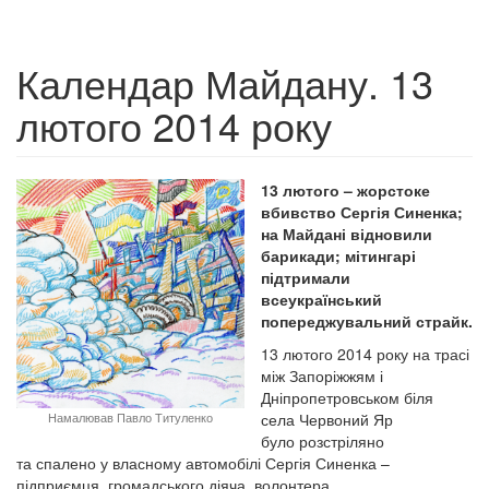
Календар Майдану. 13
лютого 2014 року
13 лютого – жорстоке
вбивство Сергія Синенка;
на Майдані відновили
барикади; мітингарі
підтримали
всеукраїнський
попереджувальний страйк.
13 лютого 2014 року на трасі
між Запоріжжям і
Дніпропетровськом біля
Намалював Павло Титуленко
села Червоний Яр
було розстріляно
та спалено у власному автомобілі Сергія Синенка –
підприємця, громадського діяча, волонтера.