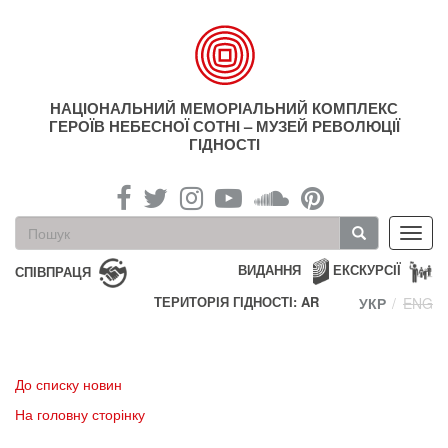
Перейти
до
основного
матеріалу
НАЦІОНАЛЬНИЙ МЕМОРІАЛЬНИЙ КОМПЛЕКС
ГЕРОЇВ НЕБЕСНОЇ СОТНІ – МУЗЕЙ РЕВОЛЮЦІЇ
ГІДНОСТІ
Пошукова
Toggl
форма
navig
Пошук
ВИДАННЯ
ЕКСКУРСІЇ
СПІВПРАЦЯ
ТЕРИТОРІЯ ГІДНОСТІ: AR
УКР
ENG
До списку новин
На головну сторінку