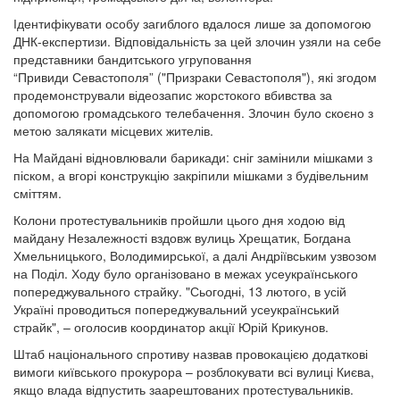
Ідентифікувати особу загиблого вдалося лише за допомогою
ДНК-експертизи. Відповідальність за цей злочин узяли на себе
представники бандитського угруповання
“Привиди Севастополя” ("Призраки Севастополя"), які згодом
продемонстрували відеозапис жорстокого вбивства за
допомогою громадського телебачення. Злочин було скоєно з
метою залякати місцевих жителів.
На Майдані відновлювали барикади: сніг замінили мішками з
піском, а вгорі конструкцію закріпили мішками з будівельним
сміттям.
Колони протестувальників пройшли цього дня ходою від
майдану Незалежності вздовж вулиць Хрещатик, Богдана
Хмельницького, Володимирської, а далі Андріївським узвозом
на Поділ. Ходу було організовано в межах усеукраїнського
попереджувального страйку. "Сьогодні, 13 лютого, в усій
Україні проводиться попереджувальний усеукраїнський
страйк", – оголосив координатор акції Юрій Крикунов.
Штаб національного спротиву назвав провокацією додаткові
вимоги київського прокурора – розблокувати всі вулиці Києва,
якщо влада відпустить заарештованих протестувальників.