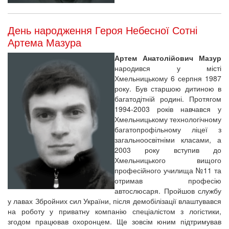
День народження Героя Небесної Сотні
Артема Мазура
Артем Анатолійович Мазур
народився у місті
Хмельницькому 6 серпня 1987
року. Був старшою дитиною в
багатодітній родині. Протягом
1994-2003 років навчався у
Хмельницькому технологічному
багатопрофільному ліцеї з
загальноосвітніми класами, а
2003 року вступив до
Хмельницького вищого
професійного училища №11 та
отримав професію
автослюсаря. Пройшов службу
у лавах Збройних сил України, після демобілізації влаштувався
на роботу у приватну компанію спеціалістом з логістики,
згодом працював охоронцем. Ще зовсім юним підтримував