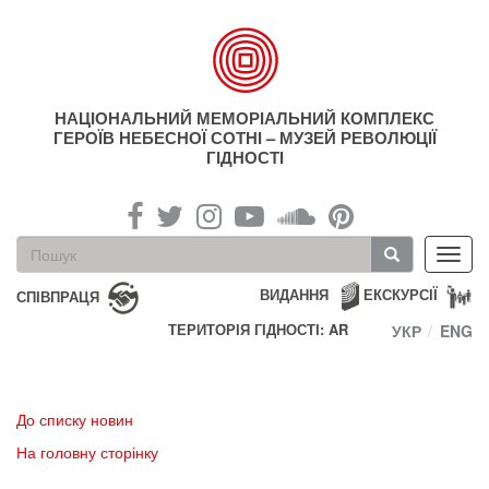
Перейти
до
основного
матеріалу
НАЦІОНАЛЬНИЙ МЕМОРІАЛЬНИЙ КОМПЛЕКС
ГЕРОЇВ НЕБЕСНОЇ СОТНІ – МУЗЕЙ РЕВОЛЮЦІЇ
ГІДНОСТІ
Пошукова
Toggl
форма
navig
Пошук
ВИДАННЯ
ЕКСКУРСІЇ
СПІВПРАЦЯ
ТЕРИТОРІЯ ГІДНОСТІ: AR
УКР
ENG
До списку новин
На головну сторінку