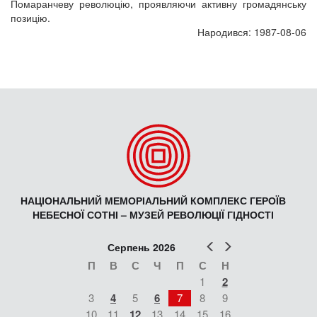
Помаранчеву революцію, проявляючи активну громадянську
позицію.
Народився: 1987-08-06
НАЦІОНАЛЬНИЙ МЕМОРІАЛЬНИЙ КОМПЛЕКС ГЕРОЇВ
НЕБЕСНОЇ СОТНІ – МУЗЕЙ РЕВОЛЮЦІЇ ГІДНОСТІ
Попер
Наст
Серпень 2026
П
В
С
Ч
П
С
Н
1
2
3
4
5
6
7
8
9
10
11
12
13
14
15
16