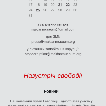
17
18
19
20
21
22
23
24
25
26
27
28
29
30
31
із загальних питань:
maidanmuseum@gmail.com
для ЗМІ:
press@maidanmuseum.org
у питаннях запобігання корупції:
stopcorruption@maidanmuseum.org
Назустріч свободі!
НОВИНИ
Національний музей Революції Гідності взяв участь у
фестивалі пам'яті Коменданта Майдану Андрія Парубія