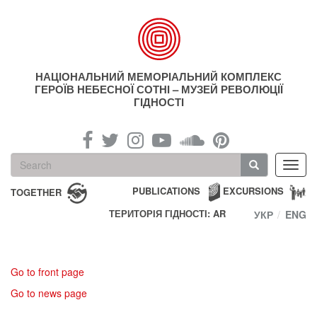
Skip
to
main
content
НАЦІОНАЛЬНИЙ МЕМОРІАЛЬНИЙ КОМПЛЕКС
ГЕРОЇВ НЕБЕСНОЇ СОТНІ – МУЗЕЙ РЕВОЛЮЦІЇ
ГІДНОСТІ
Search
Toggl
form
navig
Search
PUBLICATIONS
EXCURSIONS
TOGETHER
ТЕРИТОРІЯ ГІДНОСТІ: AR
УКР
ENG
Go to front page
Go to news page