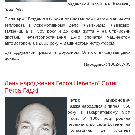
радянській армії на Камчатці
(нині РФ).
Після армії Богдан п’ять років працював помічником машиніста
тепловоза в локомотивному депо “Львів-Захід” Львівської
залізниці, а з 1989 року й до кінця життя – на Стрийській
дистанції електропостачання ЕЧ-8 спочатку машиністом
автомотриси, а з 2003 року – машиністом-інструктором.
Був одружений, разом із дружиною Ольгою виховував двох
доньок.
Народився: 1962-07-03
День народження Героя Небесної Сотні
Петра Гаджі
Петро Миронович
Гаджа
народився 3 липня 1966
року в закарпатському місті
Рахів. У 1980 році родина
переїхала до села Бутенки на
Полтавщині, де хлопець