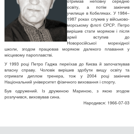
отримав неповну середню
освіту, а потім закінчив
училище в Кобеляках. У 1984–
1987 роках служив у військово-
морському флоті СРСР. Петро
вирішив стати моряком і після
армії вступив до
Новоросійської морехідної
школи, згодом працював моряком далекого плавання у
місцевому пароплавстві.
У 1993 році Петро Гаджа переїхав до Києва й започаткував
власну справу. Чоловік вирішив здобути вищу освіту та
отримати диплом тренера, тож у 2004 році закінчив
Національний університет фізичного виховання і спорту.
Був одружений. Із дружиною Мариною, з якою згодом
розлучився, виховував сина.
Народився: 1966-07-03