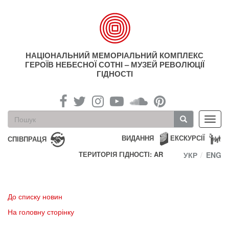
Перейти
до
основного
матеріалу
НАЦІОНАЛЬНИЙ МЕМОРІАЛЬНИЙ КОМПЛЕКС
ГЕРОЇВ НЕБЕСНОЇ СОТНІ – МУЗЕЙ РЕВОЛЮЦІЇ
ГІДНОСТІ
Пошукова
Toggl
форма
navig
Пошук
ВИДАННЯ
ЕКСКУРСІЇ
СПІВПРАЦЯ
ТЕРИТОРІЯ ГІДНОСТІ: AR
УКР
ENG
До списку новин
На головну сторінку