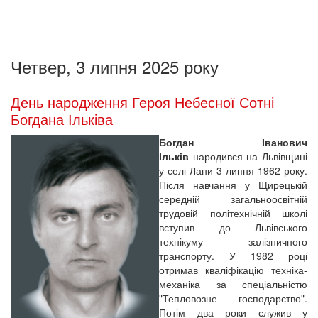
Четвер, 3 липня 2025 року
День народження Героя Небесної Сотні
Богдана Ільківа
Богдан Іванович
Ільків
народився на Львівщині
у селі Лани 3 липня 1962 року.
Після навчання у Щирецькій
середній загальноосвітній
трудовій політехнічній школі
вступив до Львівського
технікуму залізничного
транспорту. У 1982 році
отримав кваліфікацію техніка-
механіка за спеціальністю
"Тепловозне господарство".
Потім два роки служив у