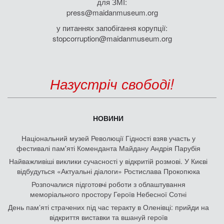
для ЗМІ:
press@maidanmuseum.org
у питаннях запобігання корупції:
stopcorruption@maidanmuseum.org
Назустріч свободі!
НОВИНИ
Національний музей Революції Гідності взяв участь у
фестивалі пам'яті Коменданта Майдану Андрія Парубія
Найважливіші виклики сучасності у відкритій розмові. У Києві
відбудуться «Актуальні діалоги» Ростислава Прокопюка
Розпочалися підготовчі роботи з облаштування
меморіального простору Героїв Небесної Сотні
День памʼяті страчених під час теракту в Оленівці: прийди на
відкриття виставки та вшануй героїв