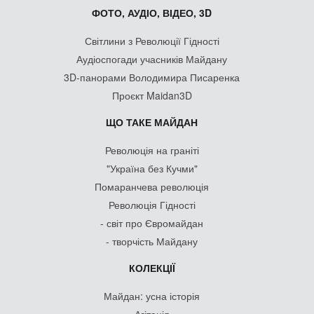
ФОТО, АУДІО, ВІДЕО, 3D
Світлини з Революції Гідності
Аудіоспогади учасників Майдану
3D-панорами Володимира Писаренка
Проєкт Maidan3D
ЩО ТАКЕ МАЙДАН
Революція на граніті
"Україна без Кучми"
Помаранчева революція
Революція Гідності
- світ про Євромайдан
- творчість Майдану
КОЛЕКЦІЇ
Майдан: усна історія