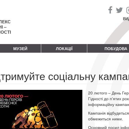
ВИ
ЛЕКС
І –
НОСТІ
МУЗЕЙ
ЛОКАЦІЇ
ПОБУДОВА
дтримуйте соціальну камп
20 лютого – День Гер
Гідності до п'ятих ро
інформаційну кампа
Кампанія відбудеться
обмежиться ними.
Основний посил інфор