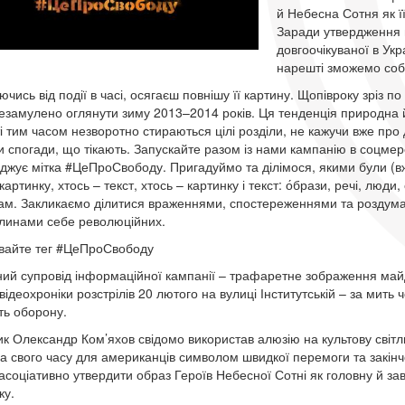
й Небесна Сотня як ї
Заради утвердження ц
довгоочікуваної в Укр
нарешті зможемо собі
чись від події в часі, осягаєш повнішу її картину. Щопівроку зріз п
езамулено оглянути зиму 2013–2014 років. Ця тенденція природна й
ті тим часом незворотно стираються цілі розділи, не кажучи вже про 
и спогади, що тікають. Запускайте разом із нами кампанію в соцме
джує мітка #ЦеПроСвободу. Пригадуймо та ділімося, якими були (вже 
картинку, хтось – текст, хтось – картинку і текст: о́брази, речі, люд
м. Закликаємо ділитися враженнями, спостереженнями та роздумам
ітлинами себе революційних.
вайте тег #ЦеПроСвободу
ний супровід інформаційної кампанії – трафаретне зображення май
відеохроніки розстрілів 20 лютого на вулиці Інститутській – за мить 
ь оборону.
к Олександр Ком’яхов свідомо використав алюзію на культову світл
а свого часу для американців символом швидкої перемоги та закінче
 асоціативно утвердити образ Героїв Небесної Сотні як головну й з
ку.