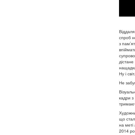
Віддаляю
спроб н
з пам’я
впіймат
супрово
дістане 
нащадка
Ну і св
Не забу
Візуаль
кадри з 
тримают
Художни
що стал
на меті
2014 ро