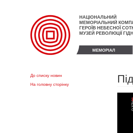
Перейти
до
основного
НАЦІОНАЛЬНИЙ
матеріалу
МЕМОРІАЛЬНИЙ КОМП
ГЕРОЇВ НЕБЕСНОЇ СОТН
МУЗЕЙ РЕВОЛЮЦІЇ ГІД
МЕМОРІАЛ
Пі
До списку новин
На головну сторінку