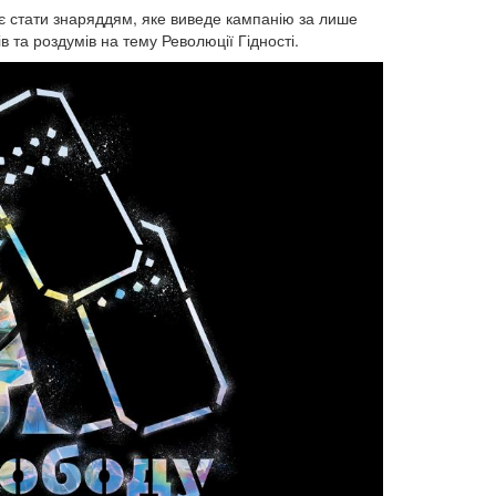
є стати знаряддям, яке виведе кампанію за лише
в та роздумів на тему Революції Гідності.