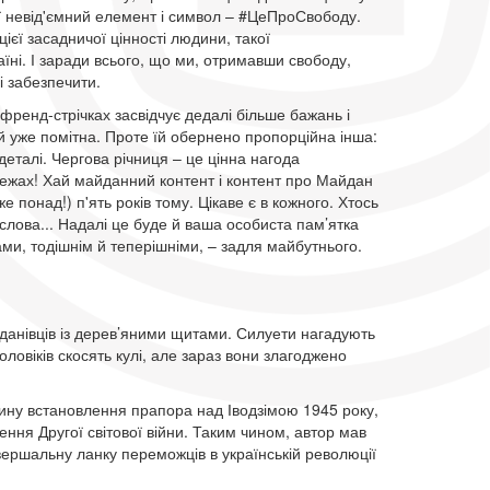
ї невід'ємний елемент і символ – #ЦеПроСвободу.
ієї засадничої цінності людини, такої
аїні. І заради всього, що ми, отримавши свободу,
 забезпечити.
о френд-стрічках засвідчує дедалі більше бажань і
 уже помітна. Проте їй обернено пропорційна інша:
деталі. Чергова річниця – це цінна нагода
режах! Хай майданний контент і контент про Майдан
понад!) п'ять років тому. Цікаве є в кожного. Хтось
и, слова... Надалі це буде й ваша особиста пам’ятка
и, тодішнім й теперішніми, – задля майбутнього.
данівців із дерев’яними щитами. Силуети нагадують
чоловіків скосять кулі, але зараз вони злагоджено
ину встановлення прапора над Іводзімою 1945 року,
ння Другої світової війни. Таким чином, автор мав
авершальну ланку переможців в українській революції