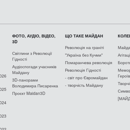
ФОТО, АУДІО, ВІДЕО,
ЩО ТАКЕ МАЙДАН
КОЛЕК
3D
Революція на граніті
Майдан
Світлини з Революції
"Україна без Кучми"
Агітац
Гідності
Помаранчева революція
Борот
Аудіоспогади учасників
Революція Гідності
Мемор
Майдану
2026
Героїв
- світ про Євромайдан
3D-панорами
Творчі
- творчість Майдану
Володимира Писаренка
2025
Симво
Проєкт Maidan3D
[МАЙД
2024
2023
2022