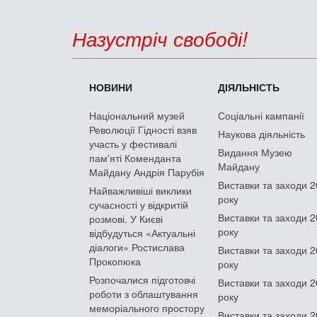
Назустріч свободі!
НОВИНИ
ДІЯЛЬНІСТЬ
Національний музей
Соціальні кампанії
Революції Гідності взяв
Наукова діяльність
участь у фестивалі
Видання Музею
пам'яті Коменданта
Майдану
Майдану Андрія Парубія
Виставки та заходи 
Найважливіші виклики
року
сучасності у відкритій
Виставки та заходи 
розмові. У Києві
року
відбудуться «Актуальні
діалоги» Ростислава
Виставки та заходи 
Прокопюка
року
Розпочалися підготовчі
Виставки та заходи 
роботи з облаштування
року
меморіального простору
Виставки та заходи 