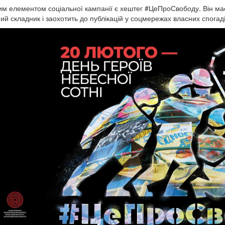
м елементом соціальної кампанії є хештег #ЦеПроСвободу. Він ма
ний складник і заохотить до публікацій у соцмережах власних спогаді