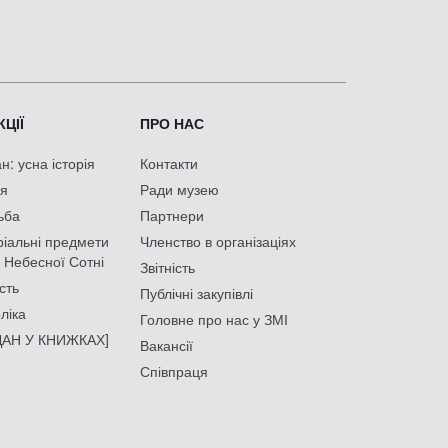
ЦІЇ
ПРО НАС
: усна історія
Контакти
ія
Ради музею
ьба
Партнери
іальні предмети
Членство в організаціях
 Небесної Сотні
Звітність
сть
Публічні закупівлі
ліка
Головне про нас у ЗМІ
АН У КНИЖКАХ]
Вакансії
Співпраця