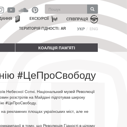
Пошукова
форма
Пошук
ДАННЯ
ЕКСКУРСІЇ
СПІВПРАЦЯ
ТЕРИТОРІЯ ГІДНОСТІ: AR
УКР
ENG
КОАЛІЦІЯ ПАМ'ЯТІ
анію #ЦеПроСвободу
оїв Небесної Сотні. Національний музей Революції
ковин розстрілів на Майдані підготував широку
нію #ЦеПроСвободу.
 на рекламних площах українських міст, але не
мкампанії в тому, що Революція Гідності в цілому