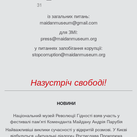
31
із загальних питань:
maidanmuseum@gmail.com
для ЗМІ:
press@maidanmuseum.org
у питаннях запобігання корупції:
stopcorruption@maidanmuseum.org
Назустріч свободі!
НОВИНИ
Національний музей Революції Гідності взяв участь у
фестивалі пам'яті Коменданта Майдану Андрія Парубія
Найважливіші виклики сучасності у відкритій розмові. У Києві
відбудуться «Актуальні діалоги» Ростислава Прокопюка