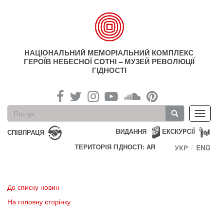
Перейти
до
основного
матеріалу
НАЦІОНАЛЬНИЙ МЕМОРІАЛЬНИЙ КОМПЛЕКС
ГЕРОЇВ НЕБЕСНОЇ СОТНІ – МУЗЕЙ РЕВОЛЮЦІЇ
ГІДНОСТІ
Пошукова
Toggl
форма
navig
Пошук
ВИДАННЯ
ЕКСКУРСІЇ
СПІВПРАЦЯ
ТЕРИТОРІЯ ГІДНОСТІ: AR
УКР
ENG
До списку новин
На головну сторінку