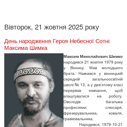
Вівторок, 21 жовтня 2025 року
День народження Героя Небесної Сотні
Максима Шимка
Максим Миколайович Шимко
народився 21 жовтня 1979 року
у Вінниці. Мав молодшого
брата. Навчався у вінницькій
середній загальноосвітній
школі № 13, а у дев’ятому класі
перервав навчання, щоб
влаштуватися на роботу.
Оволодів багатьма
професіями: слюсаря,
фрезерувальника, коваля,
гравіювальника.
Народився: 1979-10-21