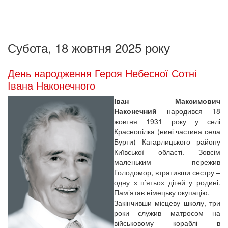
Субота, 18 жовтня 2025 року
День народження Героя Небесної Сотні
Івана Наконечного
Іван Максимович
Наконечний
народився 18
жовтня 1931 року у селі
Краснопілка (нині частина села
Бурти) Кагарлицького району
Київської області. Зовсім
маленьким пережив
Голодомор, втративши сестру –
одну з п’ятьох дітей у родині.
Пам’ятав німецьку окупацію.
Закінчивши місцеву школу, три
роки служив матросом на
військовому кораблі в