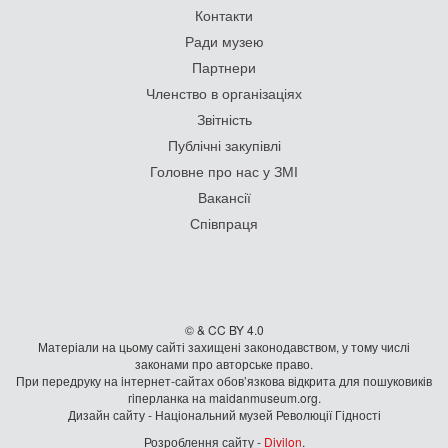
Контакти
Ради музею
Партнери
Членство в організаціях
Звітність
Публічні закупівлі
Головне про нас у ЗМІ
Вакансії
Співпраця
© & CC BY 4.0
Матеріали на цьому сайті захищені законодавством, у тому числі
законами про авторське право.
При передруку на iнтернет-сайтах обов’язкова відкрита для пошуковиків
гiперланка на maidanmuseum.org.
Дизайн сайту - Національний музей Революції Гідності
Розроблення сайту -
Divilon
.