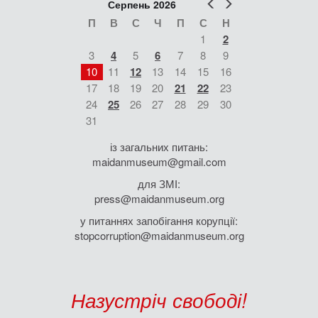
Попер
Наст
Серпень 2026
П
В
С
Ч
П
С
Н
1
2
3
4
5
6
7
8
9
10
11
12
13
14
15
16
17
18
19
20
21
22
23
24
25
26
27
28
29
30
31
із загальних питань:
maidanmuseum@gmail.com
для ЗМІ:
press@maidanmuseum.org
у питаннях запобігання корупції:
stopcorruption@maidanmuseum.org
Назустріч свободі!