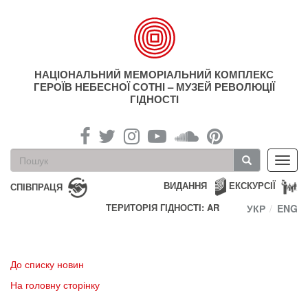
Перейти
до
основного
матеріалу
НАЦІОНАЛЬНИЙ МЕМОРІАЛЬНИЙ КОМПЛЕКС
ГЕРОЇВ НЕБЕСНОЇ СОТНІ – МУЗЕЙ РЕВОЛЮЦІЇ
ГІДНОСТІ
Пошукова
Toggl
форма
navig
Пошук
ВИДАННЯ
ЕКСКУРСІЇ
СПІВПРАЦЯ
ТЕРИТОРІЯ ГІДНОСТІ: AR
УКР
ENG
До списку новин
На головну сторінку