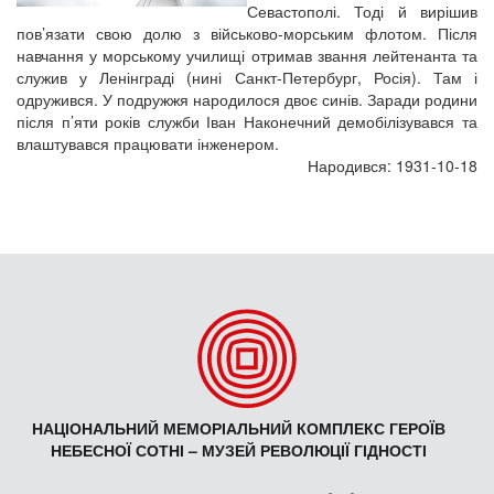
Севастополі. Тоді й вирішив
пов’язати свою долю з військово-морським флотом. Після
навчання у морському училищі отримав звання лейтенанта та
служив у Ленінграді (нині Санкт-Петербург, Росія). Там і
одружився. У подружжя народилося двоє синів. Заради родини
після п’яти років служби Іван Наконечний демобілізувався та
влаштувався працювати інженером.
Народився: 1931-10-18
НАЦІОНАЛЬНИЙ МЕМОРІАЛЬНИЙ КОМПЛЕКС ГЕРОЇВ
НЕБЕСНОЇ СОТНІ – МУЗЕЙ РЕВОЛЮЦІЇ ГІДНОСТІ