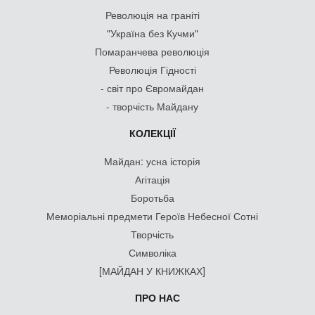
Революція на граніті
"Україна без Кучми"
Помаранчева революція
Революція Гідності
- світ про Євромайдан
- творчість Майдану
КОЛЕКЦІЇ
Майдан: усна історія
Агітація
Боротьба
Меморіальні предмети Героїв Небесної Сотні
Творчість
Символіка
[МАЙДАН У КНИЖКАХ]
ПРО НАС