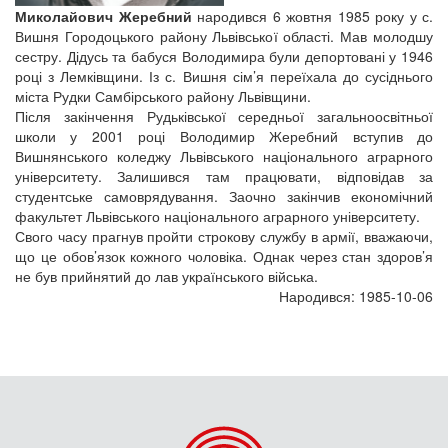
Миколайович Жеребний
народився 6 жовтня 1985 року у с.
Вишня Городоцького району Львівської області. Мав молодшу
сестру. Дідусь та бабуся Володимира були депортовані у 1946
році з Лемківщини. Із с. Вишня сім’я переїхала до сусіднього
міста Рудки Самбірського району Львівщини.
Після закінчення Рудьківської середньої загальноосвітньої
школи у 2001 році Володимир Жеребний вступив до
Вишнянського коледжу Львівського національного аграрного
університету. Залишився там працювати, відповідав за
студентське самоврядування. Заочно закінчив економічний
факультет Львівського національного аграрного університету.
Свого часу прагнув пройти строкову службу в армії, вважаючи,
що це обов’язок кожного чоловіка. Однак через стан здоров’я
не був прийнятий до лав українського війська.
Народився: 1985-10-06