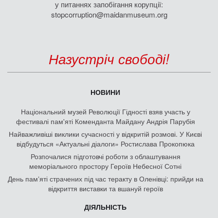
у питаннях запобігання корупції:
stopcorruption@maidanmuseum.org
Назустріч свободі!
НОВИНИ
Національний музей Революції Гідності взяв участь у
фестивалі пам'яті Коменданта Майдану Андрія Парубія
Найважливіші виклики сучасності у відкритій розмові. У Києві
відбудуться «Актуальні діалоги» Ростислава Прокопюка
Розпочалися підготовчі роботи з облаштування
меморіального простору Героїв Небесної Сотні
День памʼяті страчених під час теракту в Оленівці: прийди на
відкриття виставки та вшануй героїв
ДІЯЛЬНІСТЬ