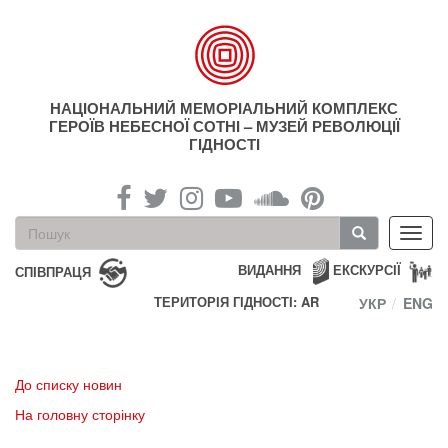
Перейти
до
основного
матеріалу
НАЦІОНАЛЬНИЙ МЕМОРІАЛЬНИЙ КОМПЛЕКС
ГЕРОЇВ НЕБЕСНОЇ СОТНІ – МУЗЕЙ РЕВОЛЮЦІЇ
ГІДНОСТІ
Пошукова
Toggl
форма
navig
Пошук
ВИДАННЯ
ЕКСКУРСІЇ
СПІВПРАЦЯ
ТЕРИТОРІЯ ГІДНОСТІ: AR
УКР
ENG
До списку новин
На головну сторінку