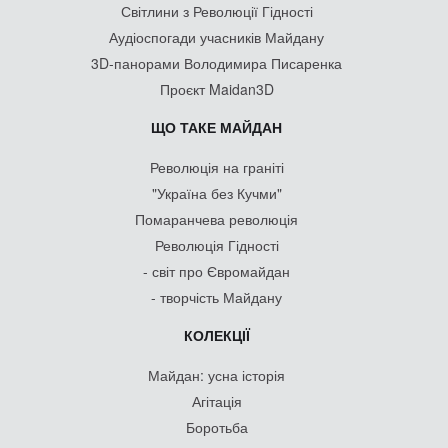
Світлини з Революції Гідності
Аудіоспогади учасників Майдану
3D-панорами Володимира Писаренка
Проєкт Maidan3D
ЩО ТАКЕ МАЙДАН
Революція на граніті
"Україна без Кучми"
Помаранчева революція
Революція Гідності
- світ про Євромайдан
- творчість Майдану
КОЛЕКЦІЇ
Майдан: усна історія
Агітація
Боротьба