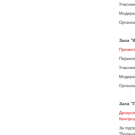
Учасник
Модерат
Організ
Зала "Ф
Презент
Перекла
Учасник
Модера
Організ
Зала "П
Дискусі
Кенгірс
За підт
"Болаша