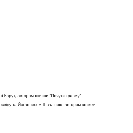
ті Карут, автором книжки "Почути травму"
 досвіду та Йоганнесом Шваліною, автором книжки