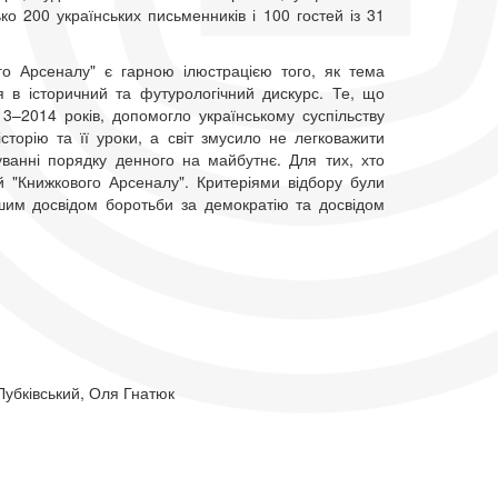
ько 200 українських письменників і 100 гостей із 31
го Арсеналу" є гарною ілюстрацією того, як тема
я в історичний та футурологічний дискурс. Те, що
13–2014 років, допомогло українському суспільству
сторію та її уроки, а світ змусило не легковажити
ванні порядку денного на майбутнє. Для тих, хто
 "Книжкового Арсеналу". Критеріями відбору були
іншим досвідом боротьби за демократію та досвідом
убківський, Оля Гнатюк