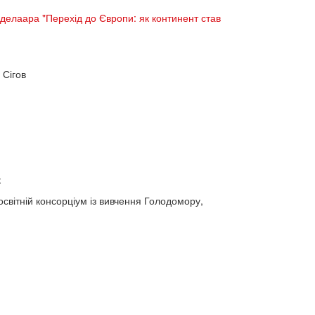
іделаара "Перехід до Європи: як континент став
 Сігов
к
-освітній консорціум із вивчення Голодомору,