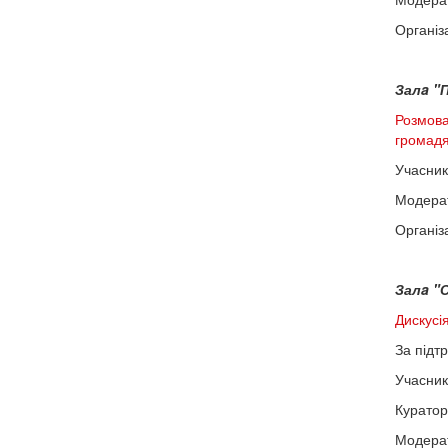
Організ
Залa "П
Розмова
громадя
Учасник
Модерат
Організа
Залa "С
Дискусія
За підт
Учасник
Куратор
Модера