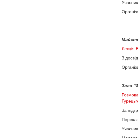
Учасник
Організа
Майстер
Лекція 
З досві
Органі
Залa "Ф
Розмова
Ґурецьrо
За підт
Перекл
Учасник
Модерат