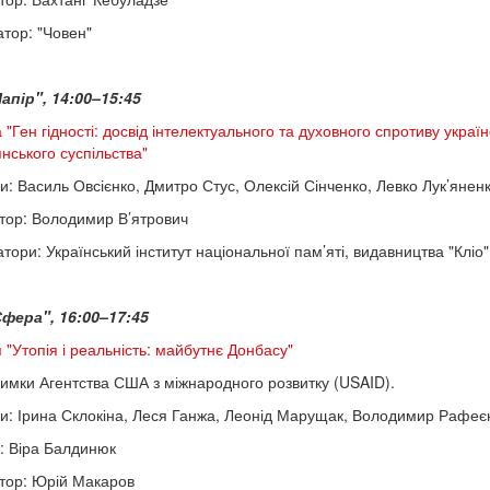
атор: "Човен"
апір", 14:00–15:45
 "Ген гідності: досвід інтелектуального та духовного спротиву украї
нського суспільства"
и: Василь Овсієнко, Дмитро Стус, Олексій Сінченко, Левко Лук’янен
ор: Володимир В’ятрович
тори: Український інститут національної пам’яті, видавництва "Кліо",
фера", 16:00–17:45
 "Утопія і реальність: майбутнє Донбасу"
римки Агентства США з міжнародного розвитку (USAID).
и: Ірина Склокіна, Леся Ганжа, Леонід Марущак, Володимир Рафеє
: Віра Балдинюк
тор: Юрій Макаров