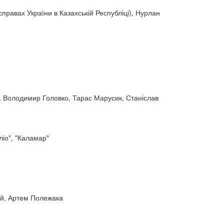
равах України в Казахській Республіці), Нурлан
, Володимир Головко, Тарас Марусик, Станіслав
ліо", "Каламар"
ій, Артем Полежака