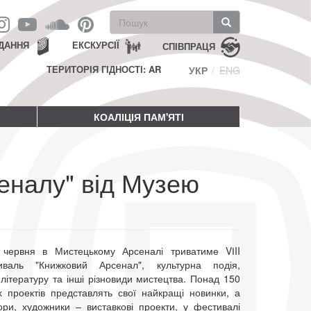
Пошукова
форма
Пошук
ДАННЯ
ЕКСКУРСІЇ
СПІВПРАЦЯ
ТЕРИТОРІЯ ГІДНОСТІ: AR
УКР
ENG
КОАЛІЦІЯ ПАМ'ЯТІ
еналу" від Музею
червня в Мистецькому Арсеналі триватиме VІII
валь "Книжковий Арсенал", культурна подія,
літературу та інші різновиди мистецтва. Понад 150
х проектів представлять свої найкращі новинки, а
ори, художники – виставкові проекти, у фестивалі