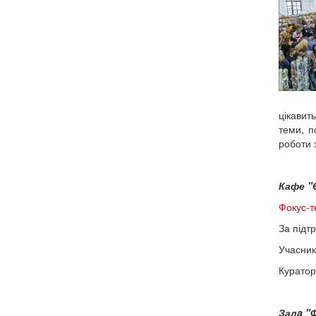
цікавит
теми, п
роботи 
Кафе "Є
Фокус-т
За підт
Учасник
Куратор
Залa "Ф