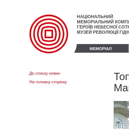
Перейти
до
основного
НАЦІОНАЛЬНИЙ
матеріалу
МЕМОРІАЛЬНИЙ КОМП
ГЕРОЇВ НЕБЕСНОЇ СОТН
МУЗЕЙ РЕВОЛЮЦІЇ ГІД
МЕМОРІАЛ
То
До списку новин
На головну сторінку
Ма