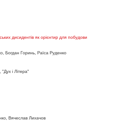
нських дисидентів як орієнтир для побудови
ко, Богдан Горинь, Раїса Руденко
 "Дух і Літера"
нко, Вячеслав Лихачов