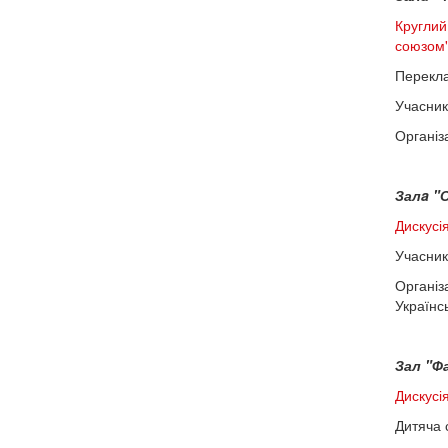
Круглий
союзом
Перекла
Учасник
Організа
Залa "О
Дискусі
Учасник
Організ
Українс
Зал "Фа
Дискусія
Дитяча 