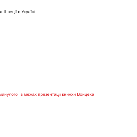
а Швеції в Україні
д минулого" в межах презентації книжки Войцеха