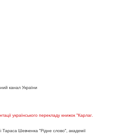
ьний канал України
нтації українського перекладу книжок "Карлаг.
і Тараса Шевченка "Рідне слово", академії