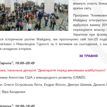
візьмуть участь близ
країни світу.
Програма "Книжково
Майдану інтегруєтьс
відбулося взимку 20
переоцінити власну і
Україною при форму
ься історичною роллю Майдану, ми пропонуємо свій топ-25 подій
ов'язані з Революцією Гідності та її впливом на сьогодення, з 
зі складною історією.
30 ТРАВНЯ
вропа", 19:00–20:45
ема, панельна дискусія "Демократія перед викликами майбутнього"
римки Агентства США з міжнародного розвитку (USAID).
и: Олеся Островська-Люта, Ендрю Вілсон, Дмитро Шимків, Данило Л
: Віра Балдинюк
утура", 16:00–16:45