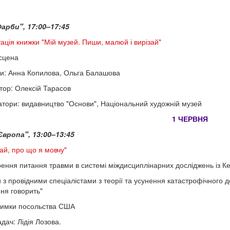
арби", 17:00–17:45
ація книжки "Мій музей. Пиши, малюй і вирізай"
сцена
и: Анна Копилова, Ольга Балашова
ор: Олексій Тарасов
атори: видавництво "Основи", Національний художній музей
1 ЧЕРВНЯ
вропа", 13:00–13:45
ай, про що я мовчу"
ення питання травми в системі міждисциплінарних досліджень із Ке
 з провідними спеціалістами з теорії та усунення катастрофічного
ня говорить"
римки посольства США
дач: Лідія Лозова.