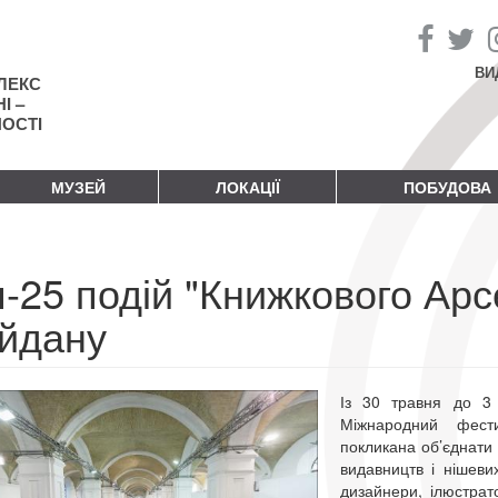
ВИ
ЛЕКС
І –
НОСТІ
МУЗЕЙ
ЛОКАЦІЇ
ПОБУДОВА
п-25 подій "Книжкового Арс
йдану
Із 30 травня до 3 
Міжнародний фести
покликана об’єднати 
видавництв і нішеви
дизайнери, ілюстрат