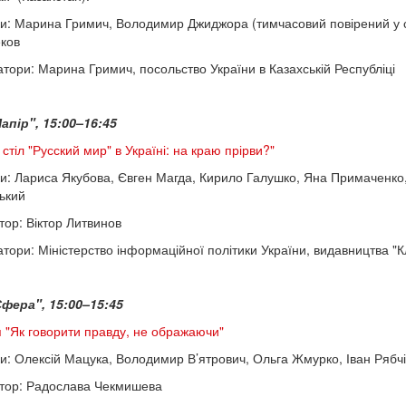
и: Марина Гримич, Володимир Джиджора (тимчасовий повірений у сп
ков
атори: Марина Гримич, посольство України в Казахській Республіці
апір", 15:00–16:45
стіл "Русский мир" в Україні: на краю прірви?"
и: Лариса Якубова, Євген Магда, Кирило Галушко, Яна Примаченко
ький
ор: Віктор Литвинов
атори: Міністерство інформаційної політики України, видавництва "К
фера", 15:00–15:45
я "Як говорити правду, не ображаючи"
и: Олексій Мацука, Володимир В’ятрович, Ольга Жмурко, Іван Рябч
тор: Радослава Чекмишева