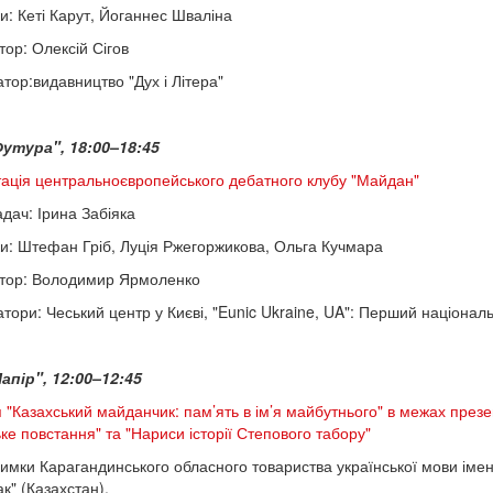
и: Кеті Карут, Йоганнес Шваліна
ор: Олексій Сігов
атор:видавництво "Дух і Літера"
утура", 18:00–18:45
ація центральноєвропейського дебатного клубу "Майдан"
дач: Ірина Забіяка
и: Штефан Гріб, Луція Ржегоржикова, Ольга Кучмара
тор: Володимир Ярмоленко
атори: Чеський центр у Києві, "Eunic Ukraine, UA": Перший націонал
апір", 12:00–12:45
я "Казахський майданчик: пам’ять в ім’я майбутнього" в межах презе
ьке повстання" та "Нариси історії Степового табору"
римки Карагандинського обласного товариства української мови імен
к" (Казахстан).