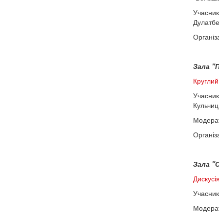
Учасник
Дулатбе
Організ
Зала "П
Круглий 
Учасник
Кульчиц
Модерат
Організ
Зала "С
Дискусі
Учасник
Модера