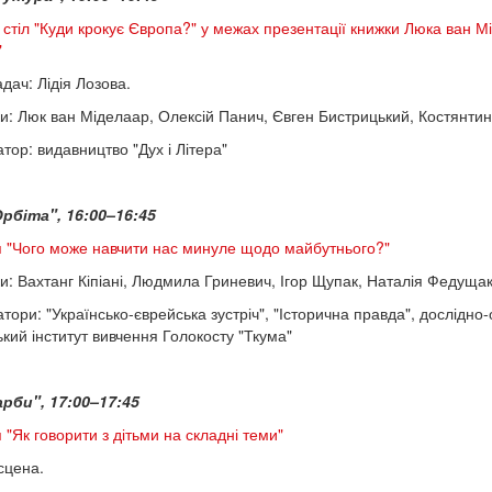
 стіл "Куди крокує Європа?" у межах презентації книжки Люка ван М
"
дач: Лідія Лозова.
и: Люк ван Міделаар, Олексій Панич, Євген Бистрицький, Костянтин
тор: видавництво "Дух і Літера"
рбіта", 16:00–16:45
я "Чого може навчити нас минуле щодо майбутнього?"
и: Вахтанг Кіпіані, Людмила Гриневич, Ігор Щупак, Наталія Федуща
атори: "Українсько-єврейська зустріч", "Історична правда", дослідно
ький інститут вивчення Голокосту "Ткума"
рби", 17:00–17:45
 "Як говорити з дітьми на складні теми"
сцена.