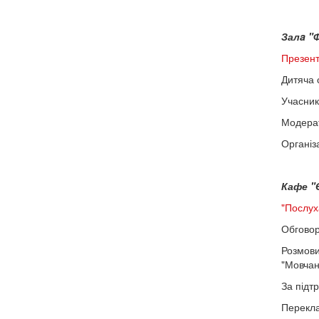
Залa "Ф
Презент
Дитяча 
Учасник
Модерат
Організ
Кафе "Є
"Послух
Обговор
Розмови
"Мовчан
За підт
Перекла