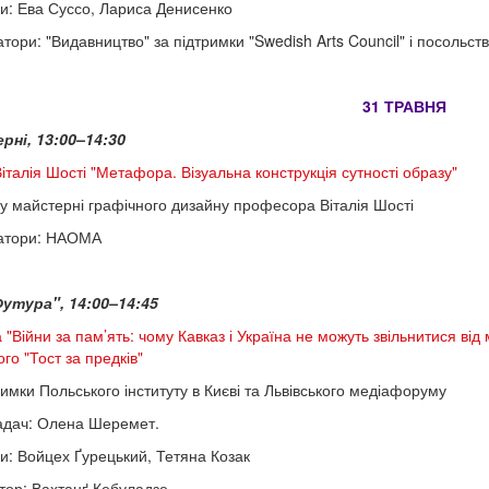
и: Ева Суссо, Лариса Денисенко
тори: "Видавництво" за підтримки "Swedish Arts Council" і посольств
31 ТРАВНЯ
ні, 13:00–14:30
Віталія Шості "Метафора. Візуальна конструкція сутності образу"
ду майстерні графічного дизайну професора Віталія Шості
затори: НАОМА
утура", 14:00–14:45
 "Війни за пам’ять: чому Кавказ і Україна не можуть звільнитися ві
го "Тост за предків"
римки Польського інституту в Києві та Львівського медіафоруму
адач: Олена Шеремет.
и: Войцех Ґурецький, Тетяна Козак
ор: Вахтанґ Кебуладзе