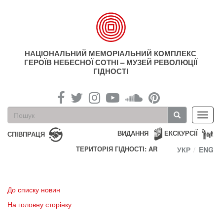
Перейти
до
основного
матеріалу
НАЦІОНАЛЬНИЙ МЕМОРІАЛЬНИЙ КОМПЛЕКС
ГЕРОЇВ НЕБЕСНОЇ СОТНІ – МУЗЕЙ РЕВОЛЮЦІЇ
ГІДНОСТІ
Пошукова
Toggl
форма
navig
Пошук
ВИДАННЯ
ЕКСКУРСІЇ
СПІВПРАЦЯ
ТЕРИТОРІЯ ГІДНОСТІ: AR
УКР
ENG
До списку новин
На головну сторінку