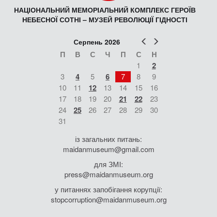
НАЦІОНАЛЬНИЙ МЕМОРІАЛЬНИЙ КОМПЛЕКС ГЕРОЇВ
НЕБЕСНОЇ СОТНІ – МУЗЕЙ РЕВОЛЮЦІЇ ГІДНОСТІ
Попер
Наст
Серпень 2026
П
В
С
Ч
П
С
Н
1
2
3
4
5
6
7
8
9
10
11
12
13
14
15
16
17
18
19
20
21
22
23
24
25
26
27
28
29
30
31
із загальних питань:
maidanmuseum@gmail.com
для ЗМІ:
press@maidanmuseum.org
у питаннях запобігання корупції:
stopcorruption@maidanmuseum.org