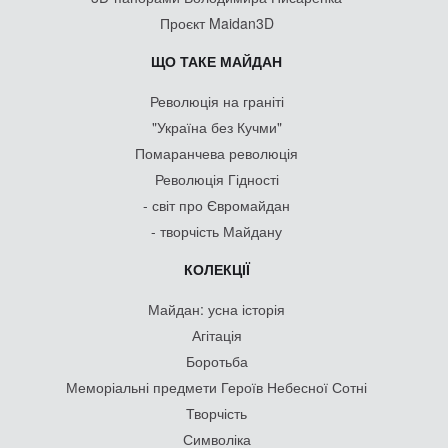
Проєкт Maidan3D
ЩО ТАКЕ МАЙДАН
Революція на граніті
"Україна без Кучми"
Помаранчева революція
Революція Гідності
- світ про Євромайдан
- творчість Майдану
КОЛЕКЦІЇ
Майдан: усна історія
Агітація
Боротьба
Меморіальні предмети Героїв Небесної Сотні
Творчість
Символіка