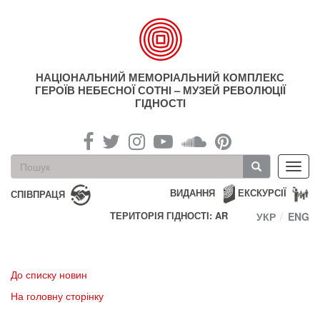
Перейти
до
основного
матеріалу
НАЦІОНАЛЬНИЙ МЕМОРІАЛЬНИЙ КОМПЛЕКС
ГЕРОЇВ НЕБЕСНОЇ СОТНІ – МУЗЕЙ РЕВОЛЮЦІЇ
ГІДНОСТІ
Пошукова
Toggl
форма
navig
Пошук
ВИДАННЯ
ЕКСКУРСІЇ
СПІВПРАЦЯ
ТЕРИТОРІЯ ГІДНОСТІ: AR
УКР
ENG
До списку новин
На головну сторінку