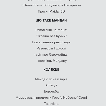
3D-панорами Володимира Писаренка
Проєкт Maidan3D
ЩО ТАКЕ МАЙДАН
Революція на граніті
"Україна без Кучми"
Помаранчева революція
Революція Гідності
- світ про Євромайдан
- творчість Майдану
КОЛЕКЦІЇ
Майдан: усна історія
Агітація
Боротьба
Меморіальні предмети Героїв Небесної Сотні
Творчість