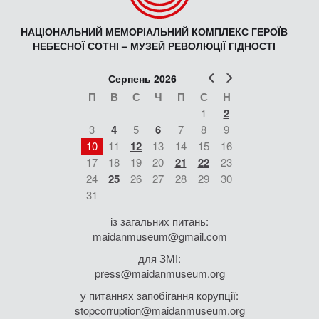
НАЦІОНАЛЬНИЙ МЕМОРІАЛЬНИЙ КОМПЛЕКС ГЕРОЇВ
НЕБЕСНОЇ СОТНІ – МУЗЕЙ РЕВОЛЮЦІЇ ГІДНОСТІ
Попер
Наст
Серпень 2026
П
В
С
Ч
П
С
Н
1
2
3
4
5
6
7
8
9
10
11
12
13
14
15
16
17
18
19
20
21
22
23
24
25
26
27
28
29
30
31
із загальних питань:
maidanmuseum@gmail.com
для ЗМІ:
press@maidanmuseum.org
у питаннях запобігання корупції:
stopcorruption@maidanmuseum.org