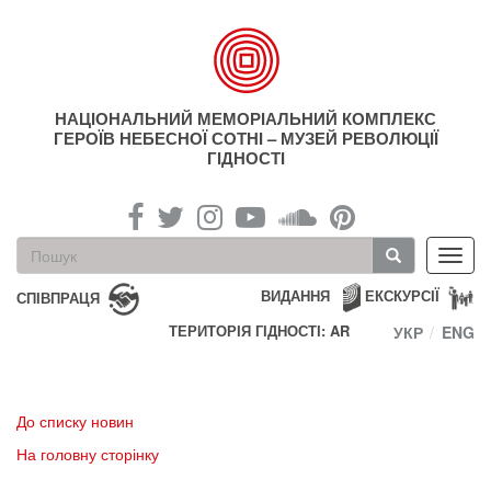
Перейти
до
основного
матеріалу
НАЦІОНАЛЬНИЙ МЕМОРІАЛЬНИЙ КОМПЛЕКС
ГЕРОЇВ НЕБЕСНОЇ СОТНІ – МУЗЕЙ РЕВОЛЮЦІЇ
ГІДНОСТІ
Пошукова
Toggl
форма
navig
Пошук
ВИДАННЯ
ЕКСКУРСІЇ
СПІВПРАЦЯ
ТЕРИТОРІЯ ГІДНОСТІ: AR
УКР
ENG
До списку новин
На головну сторінку