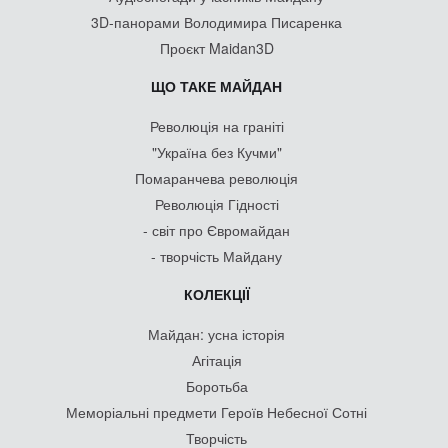
3D-панорами Володимира Писаренка
Проєкт Maidan3D
ЩО ТАКЕ МАЙДАН
Революція на граніті
"Україна без Кучми"
Помаранчева революція
Революція Гідності
- світ про Євромайдан
- творчість Майдану
КОЛЕКЦІЇ
Майдан: усна історія
Агітація
Боротьба
Меморіальні предмети Героїв Небесної Сотні
Творчість