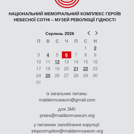
НАЦІОНАЛЬНИЙ МЕМОРІАЛЬНИЙ КОМПЛЕКС ГЕРОЇВ
НЕБЕСНОЇ СОТНІ – МУЗЕЙ РЕВОЛЮЦІЇ ГІДНОСТІ
Попер
Наст
Серпень 2026
П
В
С
Ч
П
С
Н
1
2
3
4
5
6
7
8
9
10
11
12
13
14
15
16
17
18
19
20
21
22
23
24
25
26
27
28
29
30
31
із загальних питань:
maidanmuseum@gmail.com
для ЗМІ:
press@maidanmuseum.org
у питаннях запобігання корупції:
stopcorruption@maidanmuseum.org