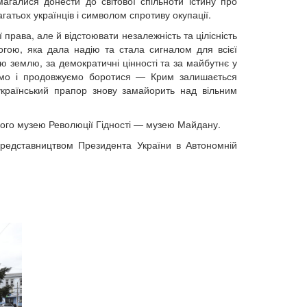
агалися донести до світової спільноти істину про
гатьох українців і символом спротиву окупації.
 права, але й відстоювати незалежність та цілісність
гою, яка дала надію та стала сигналом для всієї
ою землю, за демократичні цінності та за майбутнє у
таємо і продовжуємо боротися — Крим залишається
український прапор знову замайорить над вільним
ного музею Революції Гідності — музею Майдану.
Представництвом Президента України в Автономній