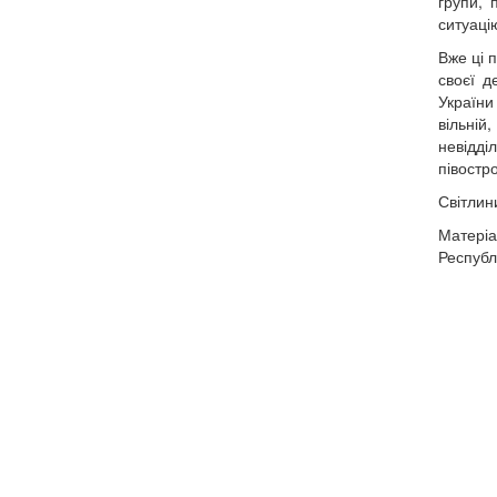
групи, 
ситуаці
Вже ці п
своєї д
України
вільній
невідді
півостр
Світлин
Матеріа
Республ