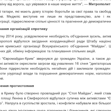
аїну від ворога, що увірвався в наше мирне життя", —
Митрополит 
і татари, які мають довгу історію боротьби за свої права та свобо
рові. Меджліс виступив не лише як представництво, але і як 
еграції, підкреслюючи спільні цінності та прагнення до демократичн
ання організацій спротиву
тку 2014 року, усвідомлюючи необхідність об'єднання зусиль, активі
рополі відбулося засідання координаційної ради Штабу націон
ня кримської організації Всеукраїнського об’єднання “Майдан”.
них дій, обміну інформацією та планування спільних акцій.
я “Євромайдан-Крим” звернувся до громадян України, а також д
ні активісти окреслили загрози від ухвалених 16 січня "диктаторськ
Вони підкреслили необхідність негайних дій і закликали громадян 
роти узурпації влади та порушення демократичних норм, наголос
ві.
рення протистояння
я в Криму було створено провладний рух “Стоп Майдан”, який став
 площі Леніна в Сімферополі відбулася сутичка між активістами “
о”. Напруга в суспільстві зростала, і конфлікти набували все більшо
ьно діяла ініціативна група підприємців і бізнесменів, які створи