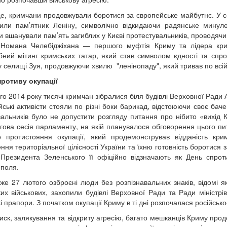
е, кримчани продовжували боротися за європейське майбутнє. У се
или пам’ятник Леніну, символічно відкидаючи радянське минуле.
ти вшанували пам’ять загиблих у Києві протестувальників, проводячи 
 Номана Челебіджіхана — першого муфтія Криму та лідера крим
ний мітинг кримських татар, який став символом єдності та спро
у селищі Зуя, продовжуючи хвилю "ленінопаду", який тривав по всій 
ротиву окупації
го 2014 року тисячі кримчан зібралися біля будівлі Верховної Ради
йські активісти стояли по різні боки барикад, відстоюючи своє ба
вальників було не допустити розгляду питання про нібито «вихід 
гова сесія парламенту, на якій планувалося обговорення цього пи
 протистояння окупації, який продемонстрував відданість кри
ння територіальної цілісності України та їхню готовність боротися з
Президента Зеленського її офіційно відзначають як День спроти
поля.
же 27 лютого озброєні люди без розпізнавальних знаків, відомі як 
ких військових, захопили будівлі Верховної Ради та Ради мініст
і прапори. З початком окупації Криму в ті дні розпочалася російсько
иск, залякування та відкриту агресію, багато мешканців Криму прод