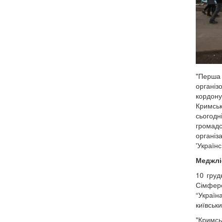
"Перша 
організ
кордону
Кримськ
сьогодн
громадс
організ
'Українс
Меджліс
10 груд
Сімферо
“Україна
київсь
"Кримсь