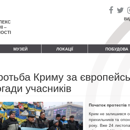
ВИ
ЛЕКС
І –
НОСТІ
МУЗЕЙ
ЛОКАЦІЇ
ПОБУДОВА
ротьба Криму за європейсь
гади учасників
Початок протестів 
Крим не залишився о
прихильників та опон
року. Вже 24 листоп