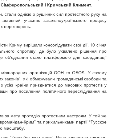
Сімферопольський і Кримський Климент
.
ди, стали однією з рушійних сил протестного руху на
активний учасник загальноукраїнського процесу
их перетворень.
сти Криму вирішили консолідувати свої дії. 10 січня
ального спротиву, де було ухвалено рішення про
 Це об'єднання стало платформою для координації
о міжнародних організацій ООН та ОБСЄ. У своєму
их законів", які обмежували громадянські свободи та
з усієї країни приєднатися до масових протестів у
ивши про посилення політичного переслідування на
ив за мету протидію протестним настроям. У той же
Євромайдан-Крим” та прихильниками партії “Русское
го масштабу.
ли рух “Крим без диктатури”. Вони закликали кримчан