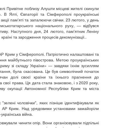
лі Привітне поблизу Алушти місцеві жителі скинули
 В Ялті, Євпаторії та Сімферополі проукраїнські
акції пам'яті та запалюючи свічки. 23 лютого, у день
ськотатарського національного руху, — відбувся
тиву. Наступного дня, 24 лютого, пам'ятник Леніну
країні та зародження процесів декомунізації..
 АР Крим у Сімферополі. Патріотично налаштовані та
чення майбутнього півострова. Метою проукраїнських
Криму зі складу України» — завдяки їхнім зусиллям
тання, була скасована. Це був символічний початок
мчан долі своєї країни та їхнього прагнення до
а свої права. Ця дата стала знаковою, і з 2020 року,
ву окупації Автономної Республіки Крим та міста
"зелені чоловічки", яких пізніше ідентифікували як
рів АР Крим. Над урядовими установами замайоріли
-українська війна.
овжували чинити опір. Вони організовували підпільні