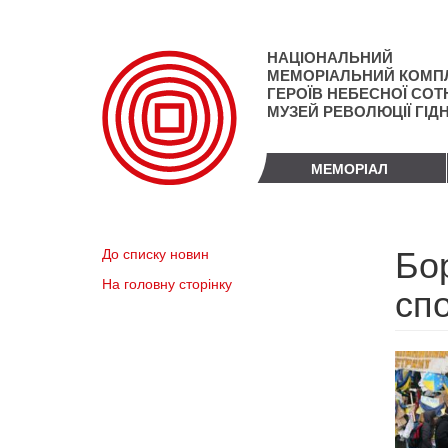
Перейти
до
основного
НАЦІОНАЛЬНИЙ
матеріалу
МЕМОРІАЛЬНИЙ КОМП
ГЕРОЇВ НЕБЕСНОЇ СОТН
МУЗЕЙ РЕВОЛЮЦІЇ ГІД
МЕМОРІАЛ
Бо
До списку новин
На головну сторінку
спо