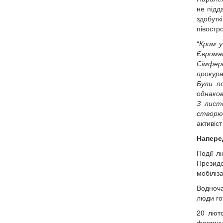
не підд
здобутк
півостр
“
Крим у
Єврома
Сімфер
прокура
Були п
однаков
З листо
створюв
активіс
Наперед
Події л
Президе
мобіліз
Водноча
люди го
20 люто
фактичн