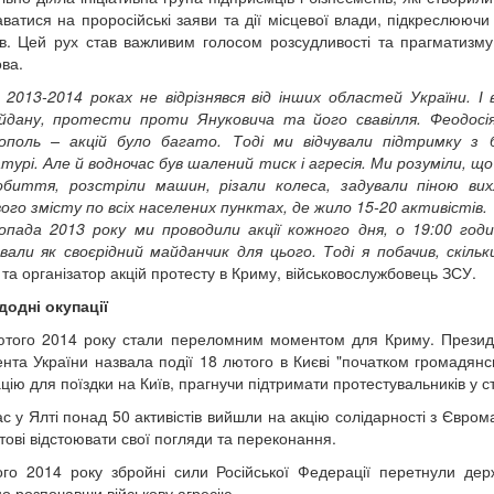
аватися на проросійські заяви та дії місцевої влади, підкреслююч
ів. Цей рух став важливим голосом розсудливості та прагматизм
ова.
 2013-2014 роках не відрізнявся від інших областей України. І
йдану, протести проти Януковича та його свавілля. Феодосія
ополь – акцій було багато. Тоді ми відчували підтримку з бо
турі. Але й водночас був шалений тиск і агресія. Ми розуміли, що
обиття, розстріли машин, різали колеса, задували піною вих
ого змісту по всіх населених пунктах, де жило 15-20 активістів.
пада 2013 року ми проводили акції кожного дня, о 19:00 год
али як своєрідний майданчик для цього. Тоді я побачив, скіль
т та організатор акцій протесту в Криму, військовослужбовець ЗСУ.
одні окупації
ютого 2014 року стали переломним моментом для Криму. Презид
нта України назвала події 18 лютого в Києві "початком громадян
ацію для поїздки на Київ, прагнучи підтримати протестувальників у с
с у Ялті понад 50 активістів вийшли на акцію солідарності з Євро
тові відстоювати свої погляди та переконання.
го 2014 року збройні сили Російської Федерації перетнули дер
о розпочавши військову агресію.