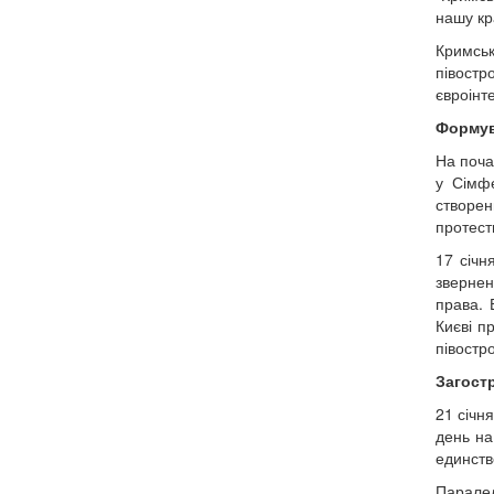
нашу кр
Кримськ
півост
євроінт
Формув
На поча
у Сімфе
створен
протест
17 січн
звернен
права. 
Києві п
півостро
Загост
21 січн
день на
единств
Паралел