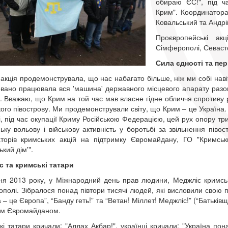
обираю ЄС!", під ч
Крим". Координатора
Ковальський та Андрі
Проєвропейські ак
Сімферополі, Севастоп
Сила єдності та пер
акція продемонструвала, що нас набагато більше, ніж ми собі наві
овано працювала вся 'машина' державного місцевого апарату разо
. Вважаю, що Крим на той час мав власне гідне обличчя спротиву р
ого півострову. Ми продемонстрували світу, що Крим – це Україна.
і, під час окупації Криму Російською Федерацією, цей рух опору т
ьку вольову і військову активність у боротьбі за звільнення півос
аторів кримських акцій на підтримку Євромайдану, ГО "Кримськи
ький дім'".
 та кримські татари
ня 2013 року, у Міжнародний день прав людини, Меджліс кримськ
полі. Зібралося понад півтори тисячі людей, які висловили свою п
 – це Європа”, “Банду геть!” та “Ветан! Міллет! Меджліс!” (“Батьків
ким Євромайданом.
кі татари кричали: "Аллах Акбар!", українці кричали: "Україна по