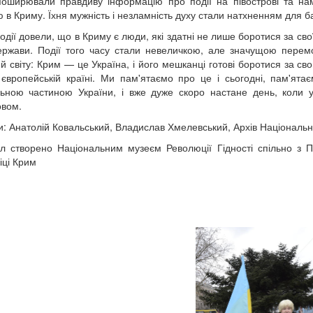
поширювали правдиву інформацію про події на півострові та нам
ю в Криму. Їхня мужність і незламність духу стали натхненням для ба
одії довели, що в Криму є люди, які здатні не лише боротися за свої
ержави. Події того часу стали невеличкою, але значущою перемо
 й світу: Крим — це Україна, і його мешканці готові боротися за св
, європейській країні. Ми пам'ятаємо про це і сьогодні, пам'я
льною частиною України, і вже дуже скоро настане день, коли 
овом.
и: Анатолій Ковальський, Владислав Хмелевський, Архів Національ
л створено Національним музеєм Революції Гідності спільно з 
іці Крим