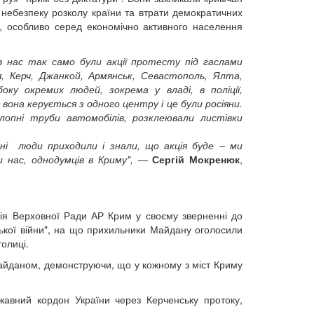
и небезпеку розколу країни та втрати демократичних
у, особливо серед економічно активного населення
 в нас так само були акції протесту під гаслами
, Керч, Джанкой, Армянськ, Севастополь, Ялта,
ку окремих людей, зокрема у владі, в поліції,
 вона керується з одного центру і це були росіяни.
лопні труби автомобілів, розклеювали листівки
ині люди приходили і знали, що акція буде – ми
ки нас, однодумців в Криму", —
Сергій Мокренюк
,
ія Верховної Ради АР Крим у своєму зверненні до
ської війни", на що прихильники Майдану оголосили
толиці.
майданом, демонструючи, що у кожному з міст Криму
жавний кордон України через Керченську протоку,