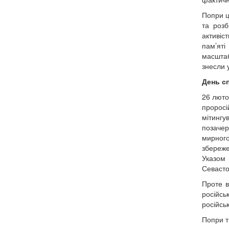
Попри ц
та розб
активіс
пам’яті
масштаб
знесли 
День сп
26 люто
проросі
мітингу
позачер
мирного
збереже
Указом 
Севасто
Проте в
російсь
російськ
Попри т