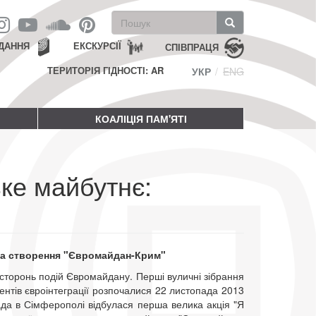
Пошукова
форма
Пошук
ДАННЯ
ЕКСКУРСІЇ
СПІВПРАЦЯ
ТЕРИТОРІЯ ГІДНОСТІ: AR
УКР
ENG
КОАЛІЦІЯ ПАМ'ЯТІ
ке майбутнє:
та створення "Євромайдан-Крим"
сторонь подій Євромайдану. Перші вуличні зібрання
ентів євроінтеграції розпочалися 22 листопада 2013
ада в Сімферополі відбулася перша велика акція "Я