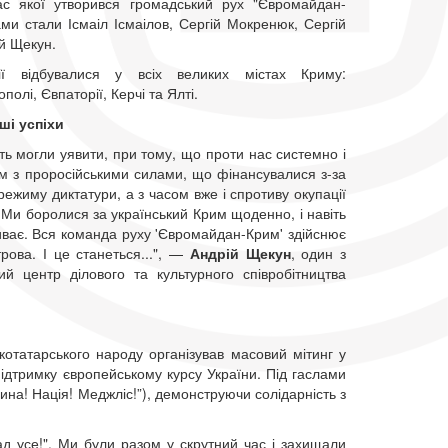
ас якої утворився громадський рух "Євромайдан-
ми стали Ісмаіл Ісмаілов, Сергій Мокренюк, Сергій
й Щекун.
ції відбувалися у всіх великих містах Криму:
олі, Євпаторії, Керчі та Ялті.
ші успіхи
ть могли уявити, при тому, що проти нас системно і
м з проросійськими силами, що фінансувалися з-за
ежиму диктатури, а з часом вже і спротиву окупації
 Ми боролися за український Крим щоденно, і навіть
риває. Вся команда руху 'Євромайдан-Крим' здійснює
трова. І це станеться...", —
Андрій Щекун
, один з
й центр ділового та культурного співробітництва
отатарського народу організував масовий мітинг у
ідтримку європейському курсу України. Під гаслами
щина! Нація! Меджліс!”), демонструючи солідарність з
над усе!". Ми були разом у скрутний час і захищали