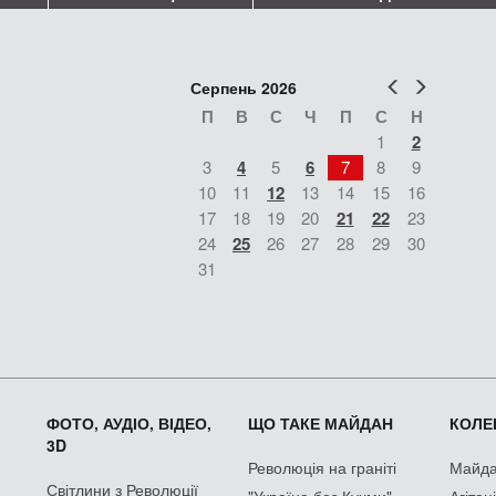
Попер
Наст
Серпень 2026
П
В
С
Ч
П
С
Н
1
2
3
4
5
6
7
8
9
10
11
12
13
14
15
16
17
18
19
20
21
22
23
24
25
26
27
28
29
30
31
ФОТО, АУДІО, ВІДЕО,
ЩО ТАКЕ МАЙДАН
КОЛЕК
3D
Революція на граніті
Майдан
Світлини з Революції
"Україна без Кучми"
Агітац