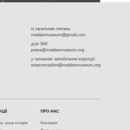
із загальних питань:
maidanmuseum@gmail.com
для ЗМІ:
press@maidanmuseum.org
у питаннях запобігання корупції:
stopcorruption@maidanmuseum.org
ЦІЇ
ПРО НАС
: усна історія
Контакти
ія
Ради музею