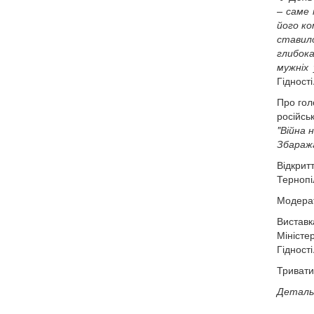
– саме 
його ко
ставило
глибока
мужніх 
Гідності
Про гол
російсь
"Війна 
Збаража
Відкрит
Тернопі
Модерат
Виставк
Міністе
Гідності
Тривати
Детальн