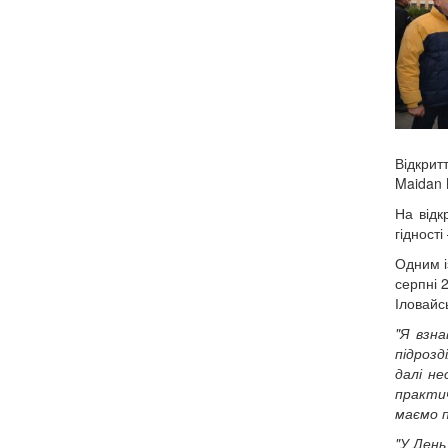
Відкрит
Maidan
На відк
гідност
Одним і
серпні 
Іловайс
"Я взна
підрозд
далі не
практич
маємо п
"У День