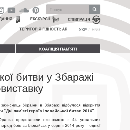
Пошукова
форма
Пошук
ДАННЯ
ЕКСКУРСІЇ
СПІВПРАЦЯ
ТЕРИТОРІЯ ГІДНОСТІ: AR
УКР
ENG
КОАЛІЦІЯ ПАМ'ЯТІ
кої битви у Збаражі
виставку
 захисниць України в Збаражі відбулося відкриття
ки
“Дні пам’яті героїв Іловайської битви 2014”.
ранка представили експозицію з 44 унікальних
період боїв за Іловайськ у серпні 2014 року – однієї