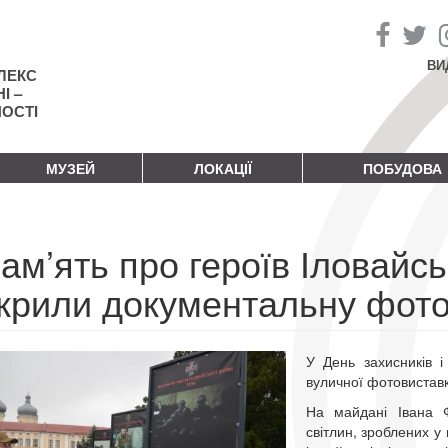
ВИ
ЛЕКС
І –
НОСТІ
МУЗЕЙ
ЛОКАЦІЇ
ПОБУДОВА
ам’ять про героїв Іловайсь
дкрили документальну фото
У День захисників і
вуличної фотовистав
На майдані Івана Ф
світлин, зроблених у 