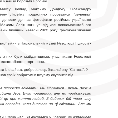
ій у нашій боротьбі з росією.
Максу Левіну, Максиму Дондюку, Олександру
іяну Лисейку пощастило прорватися "зеленим"
 донести до нас фотофакти російсько-української
, Максим Левін загинув під час повномасштабного
аній Київщині навесні 2022 року, фіксуючи злочини
ької війни з Національний музей Революції Гідності •
ло з них були майданівцями, учасниками Революції
вномасштабного вторгнення.
 за Іловайськ, доброволець батальйону “Світязь”. У
нав своїх побратимів штурму окупантів під
 в підрозділ воювати. Ми зібралися і пішли двоє в
о вийшли двоє. Були поранення, але ми продовжуємо
вді це про життя людей. З бойових дій того часу
і спогади, коли дивлюся на ці світлини. Але ми
.
захищати нас. Ця виставка у Збаражі не випадково