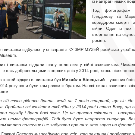
із найтрагічніших под
Тоді фотографам 
Глядєлову та Марк
коридором смерті та
війни. Один із них
вторгнення на окупов
росіян.
тя виставки відбулося у співпраці з КУ ЗМР МУЗЕЙ російсько-українс
 Museum.
ритті виставки віддали шану полеглим у війні захисникам. Чима
і – хтось добровольцями з перших днів у 2014 році, хтось після по
з гостей відкриття виставки був
Михайло Білецький
– учасник боїв
2014 року вони були там разом із братом. На світлинах захисник впіз
ьком.
в від свого рідного брата, який на 7 років старший, що він їде
іл. Пройшли всі жахіття тієї війни у 2014 році і слава Богу, щ
сти службу і брат досі воює. Це не просто світлини – наспра
но немає фотографій. Тоді була дуже непроста ситуація. Важк
ам’ятати полеглих і не забувати про тих, хто зараз на фронті”
 Святої Покрови ми згадуємо про усіх, хто захищав і продовжує 