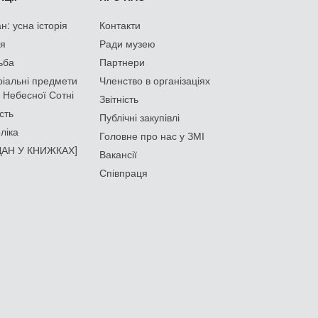
: усна історія
Контакти
ія
Ради музею
ьба
Партнери
іальні предмети
Членство в організаціях
 Небесної Сотні
Звітність
сть
Публічні закупівлі
ліка
Головне про нас у ЗМІ
АН У КНИЖКАХ]
Вакансії
Співпраця