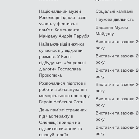
Національний музей
Соціальні кампанії
Революції Гідності взяв
Наукова діяльність
участь у фестивалі
Видання Музею
пам'яті Коменданта
Майдану
Майдану Андрія Парубія
Виставки та заходи 
Найважливіші виклики
року
сучасності у відкритій
Виставки та заходи 
розмові. У Києві
року
відбудуться «Актуальні
діалоги» Ростислава
Виставки та заходи 
Прокопюка
року
Розпочалися підготовчі
Виставки та заходи 
роботи з облаштування
року
меморіального простору
Виставки та заходи 
Героїв Небесної Сотні
року
День памʼяті страчених
Виставки та заходи 
під час теракту в
року
Оленівці: прийди на
Виставки та заходи 
відкриття виставки та
року
вшануй героїв