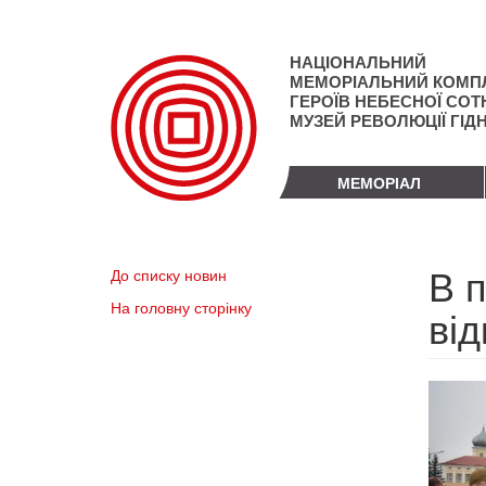
Перейти
до
основного
НАЦІОНАЛЬНИЙ
матеріалу
МЕМОРІАЛЬНИЙ КОМП
ГЕРОЇВ НЕБЕСНОЇ СОТН
МУЗЕЙ РЕВОЛЮЦІЇ ГІД
МЕМОРІАЛ
В п
До списку новин
На головну сторінку
ві