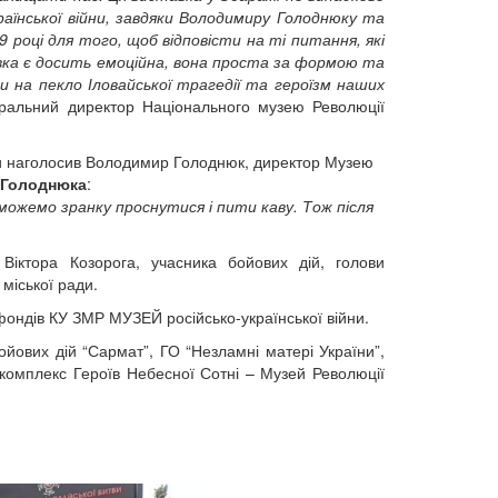
раїнської війни, завдяки Володимиру Голоднюку та
 році для того, щоб відповісти на ті питання, які
авка є досить емоційна, вона проста за формою та
 на пекло Іловайської трагедії та героїзм наших
ральний директор Національного музею Революції
аїни наголосив Володимир Голоднюк, директор Музею
 Голоднюка
:
можемо зранку проснутися і пити каву. Тож після
 Віктора Козорога, учасника бойових дій, голови
міської ради.
фондів КУ ЗМР МУЗЕЙ російсько-української війни.
ойових дій “Сармат”, ГО “Незламні матері України”,
 комплекс Героїв Небесної Сотні – Музей Революції