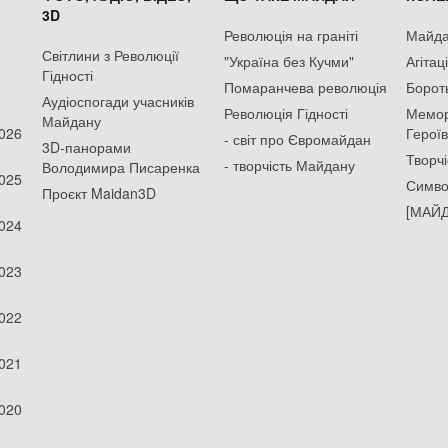
3D
Революція на граніті
Майдан
Світлини з Революції
"Україна без Кучми"
Агітац
Гідності
Помаранчева революція
Борот
Аудіоспогади учасників
Революція Гідності
Мемор
Майдану
2026
Героїв
- світ про Євромайдан
3D-панорами
Творчі
- творчість Майдану
Володимира Писаренка
2025
Симво
Проєкт Maidan3D
[МАЙД
2024
2023
2022
2021
2020