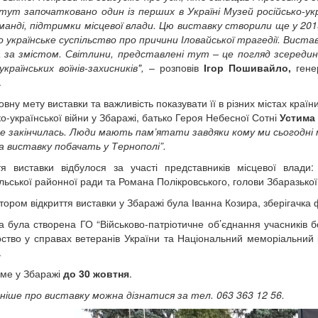
тут започатковано один із перших в Україні Музей російсько-ук
манді, підтримки місцевої влади. Цю виставку створили ще у 2019
 українське суспільство про причини Іловайської трагедії. Вист
 за змістом. Світлини, представлені тут – це погляд зсередини
українських воїнів-захисників",
– розповів
Ігор Пошивайло,
гене
.
овну мету виставки та важливість показувати її в різних містах кр
ко-української війни у Збаражі, батько Героя Небесної Сотні
Устима
не закінчилась. Люди мають пам’ятати завдяки кому ми сьогодні 
 виставку побачать у Тернополі”.
тя виставки відбулося за участі представників місцевої влади:
льської районної ради та Романа Полікровського, голови Збаразької 
ором відкриття виставки у Збаражі була Іванна Козира, зберігачка 
а була створена ГО “Військово-патріотичне об’єднання учасників б
рство у справах ветеранів України та Національний меморіальний
.
ме у Збаражі
до 30 жовтня
.
іше про виставку можна дізнатися за тел. 063 363 12 56.