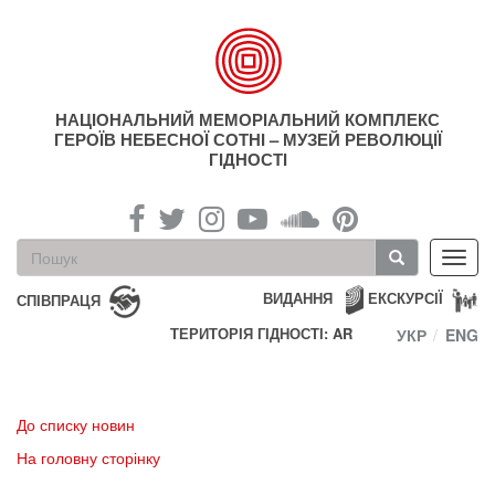
Перейти
до
основного
матеріалу
НАЦІОНАЛЬНИЙ МЕМОРІАЛЬНИЙ КОМПЛЕКС
ГЕРОЇВ НЕБЕСНОЇ СОТНІ – МУЗЕЙ РЕВОЛЮЦІЇ
ГІДНОСТІ
Пошукова
Toggl
форма
navig
Пошук
ВИДАННЯ
ЕКСКУРСІЇ
СПІВПРАЦЯ
ТЕРИТОРІЯ ГІДНОСТІ: AR
УКР
ENG
До списку новин
На головну сторінку