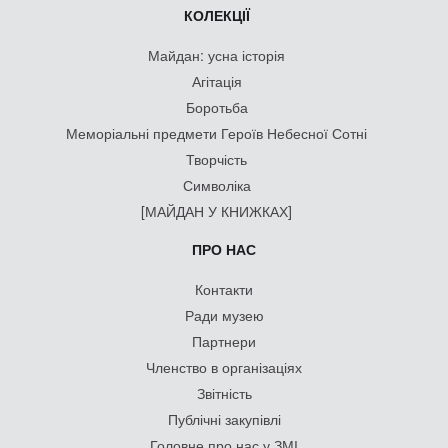
КОЛЕКЦІЇ
Майдан: усна історія
Агітація
Боротьба
Меморіальні предмети Героїв Небесної Сотні
Творчість
Символіка
[МАЙДАН У КНИЖКАХ]
ПРО НАС
Контакти
Ради музею
Партнери
Членство в організаціях
Звітність
Публічні закупівлі
Головне про нас у ЗМІ