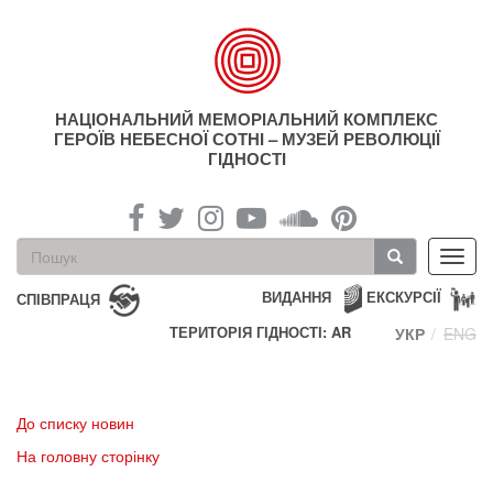
Перейти
до
основного
матеріалу
НАЦІОНАЛЬНИЙ МЕМОРІАЛЬНИЙ КОМПЛЕКС
ГЕРОЇВ НЕБЕСНОЇ СОТНІ – МУЗЕЙ РЕВОЛЮЦІЇ
ГІДНОСТІ
Пошукова
Toggl
форма
navig
Пошук
ВИДАННЯ
ЕКСКУРСІЇ
СПІВПРАЦЯ
ТЕРИТОРІЯ ГІДНОСТІ: AR
УКР
ENG
До списку новин
На головну сторінку