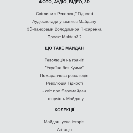
ФОТО, АУДІО, ВІДЕО, 3D
Світлини з Революції Гідності
Аудіоспогади учасників Майдану
3D-панорами Володимира Писаренка
Проєкт Maidan3D
ЩО ТАКЕ МАЙДАН
Революція на граніті
"Україна без Кучми"
Помаранчева революція
Революція Гідності
- світ про Євромайдан
- творчість Майдану
КОЛЕКЦІЇ
Майдан: усна історія
Агітація