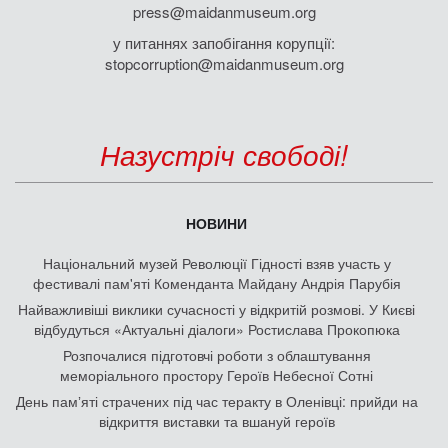
press@maidanmuseum.org
у питаннях запобігання корупції:
stopcorruption@maidanmuseum.org
Назустріч свободі!
НОВИНИ
Національний музей Революції Гідності взяв участь у
фестивалі пам'яті Коменданта Майдану Андрія Парубія
Найважливіші виклики сучасності у відкритій розмові. У Києві
відбудуться «Актуальні діалоги» Ростислава Прокопюка
Розпочалися підготовчі роботи з облаштування
меморіального простору Героїв Небесної Сотні
День памʼяті страчених під час теракту в Оленівці: прийди на
відкриття виставки та вшануй героїв