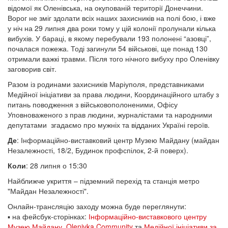
відомої як Оленівська, на окупованій території Донеччини.
Ворог не зміг здолати всіх наших захисників на полі бою, і вже
у ніч на 29 липня два роки тому у цій колонії пролунали кілька
вибухів. У бараці, в якому перебували 193 полонені “азовці”,
почалася пожежа. Тоді загинули 54 військові, ще понад 130
отримали важкі травми. Після того нічного вибуху про Оленівку
заговорив світ.
Разом із родинами захисників Маріуполя, представниками
Медійної ініціативи за права людини, Координаційного штабу з
питань поводження з військовополоненими, Офісу
Уповноваженого з прав людини, журналістами та народними
депутатами
згадаємо про мужніх та відданих Україні героїв.
Де
: Інформаційно-виставковий центр Музею Майдану (майдан
Незалежності, 18/2, Будинок профспілок, 2-й поверх).
Коли
: 28 липня о 15:30
Найближче укриття – підземний перехід та станція метро
"Майдан Незалежності".
Онлайн-трансляцію заходу можна буде переглянути:
▪ на фейсбук-сторінках:
Інформаційно-виставкового центру
Музею Майдану,
Olenivka Community
та
Медійної ініціативи за