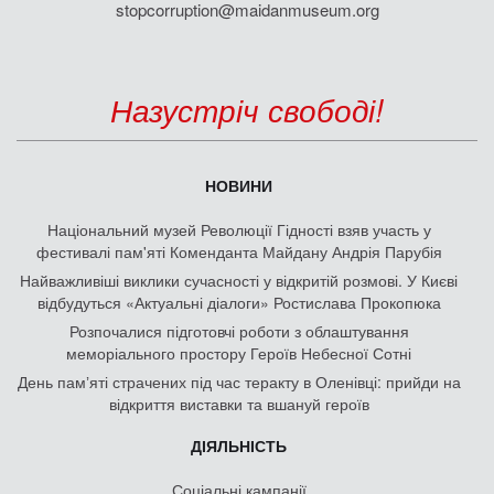
stopcorruption@maidanmuseum.org
Назустріч свободі!
НОВИНИ
Національний музей Революції Гідності взяв участь у
фестивалі пам'яті Коменданта Майдану Андрія Парубія
Найважливіші виклики сучасності у відкритій розмові. У Києві
відбудуться «Актуальні діалоги» Ростислава Прокопюка
Розпочалися підготовчі роботи з облаштування
меморіального простору Героїв Небесної Сотні
День памʼяті страчених під час теракту в Оленівці: прийди на
відкриття виставки та вшануй героїв
ДІЯЛЬНІСТЬ
Соціальні кампанії