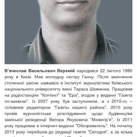
В’ячеслав Васильович Веремій
народився 22 лютого 1980
року в Києві. Мав молодшу сестру Ганну. Після закінчення
столичної школи навчався в Інституті журналістики Київського
національного університету імені Тараса Шевченка. Працював
на радіостанціях "Контент" та "Ера", згодом у виданні "Газета
по-киевски". Із 2007 року був заступником, а з 2010-го –
головним редактором "Газеты нашего района". 2010 року
провів журналістське розслідування щодо будівництва
заміської резиденції Віктора Януковича "Межигір’я". Із 2011
року працював в інтернет-виданні "Обозреватель". На початку
2013 року перейшов до редакції газети
"Сегодня", а за кілька