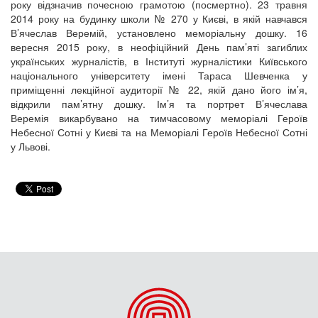
року відзначив почесною грамотою (посмертно). 23 травня
2014 року на будинку школи № 270 у Києві, в якій навчався
В’ячеслав Веремій, установлено меморіальну дошку. 16
вересня 2015 року, в неофіційний День пам’яті загиблих
українських журналістів, в Інституті журналістики Київського
національного університету імені Тараса Шевченка у
приміщенні лекційної аудиторії № 22, якій дано його ім’я,
відкрили пам’ятну дошку. Ім’я та портрет В’ячеслава
Веремія викарбувано на тимчасовому меморіалі Героїв
Небесної Сотні у Києві та на Меморіалі Героїв Небесної Сотні
у Львові.