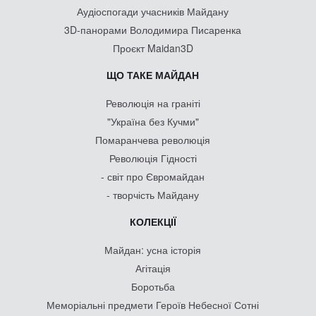
Аудіоспогади учасників Майдану
3D-панорами Володимира Писаренка
Проєкт Maidan3D
ЩО ТАКЕ МАЙДАН
Революція на граніті
"Україна без Кучми"
Помаранчева революція
Революція Гідності
- світ про Євромайдан
- творчість Майдану
КОЛЕКЦІЇ
Майдан: усна історія
Агітація
Боротьба
Меморіальні предмети Героїв Небесної Сотні