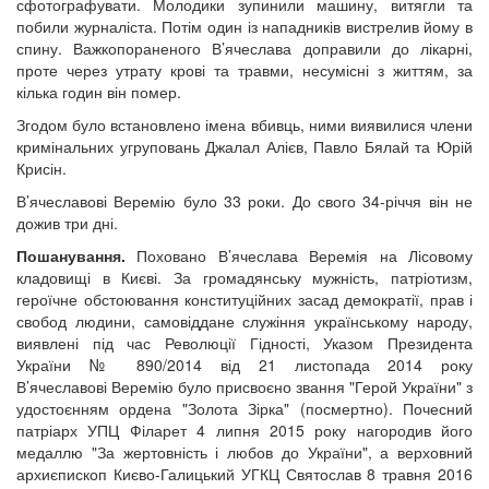
сфотографувати. Молодики зупинили машину, витягли та
побили журналіста. Потім один із нападників вистрелив йому в
спину. Важкопораненого В’ячеслава доправили до лікарні,
проте через утрату крові та травми, несумісні з життям, за
кілька годин він помер.
Згодом було встановлено імена вбивць, ними виявилися члени
кримінальних угруповань Джалал Алієв, Павло Бялай та Юрій
Крисін.
В’ячеславові Веремію було 33 роки. До свого 34-річчя він не
дожив три дні.
Пошанування.
Поховано В’ячеслава Веремія на Лісовому
кладовищі в Києві. За громадянську мужність, патріотизм,
героїчне обстоювання конституційних засад демократії, прав і
свобод людини, самовіддане служіння українському народу,
виявлені під час Революції Гідності, Указом Президента
України № 890/2014 від 21 листопада 2014 року
В’ячеславові Веремію було присвоєно звання "Герой України" з
удостоєнням ордена "Золота Зірка" (посмертно). Почесний
патріарх УПЦ Філарет 4 липня 2015 року нагородив його
медаллю "За жертовність і любов до України", а верховний
архиєпископ Києво-Галицький УГКЦ Святослав 8 травня 2016