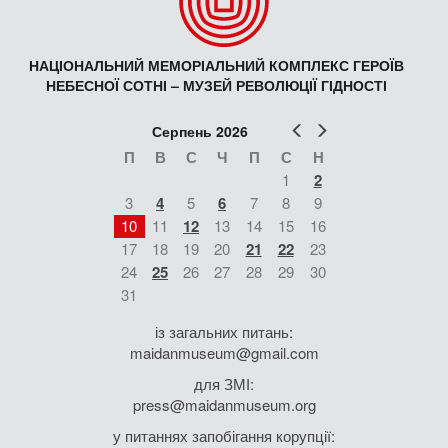
НАЦІОНАЛЬНИЙ МЕМОРІАЛЬНИЙ КОМПЛЕКС ГЕРОЇВ
НЕБЕСНОЇ СОТНІ – МУЗЕЙ РЕВОЛЮЦІЇ ГІДНОСТІ
Попер
Наст
Серпень 2026
П
В
С
Ч
П
С
Н
1
2
3
4
5
6
7
8
9
10
11
12
13
14
15
16
17
18
19
20
21
22
23
24
25
26
27
28
29
30
31
із загальних питань:
maidanmuseum@gmail.com
для ЗМІ:
press@maidanmuseum.org
у питаннях запобігання корупції: