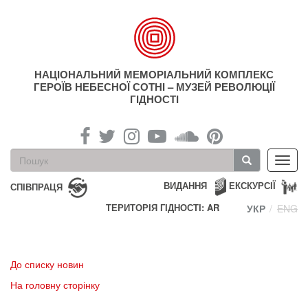
Перейти
до
основного
матеріалу
НАЦІОНАЛЬНИЙ МЕМОРІАЛЬНИЙ КОМПЛЕКС
ГЕРОЇВ НЕБЕСНОЇ СОТНІ – МУЗЕЙ РЕВОЛЮЦІЇ
ГІДНОСТІ
Пошукова
Toggl
форма
navig
Пошук
ВИДАННЯ
ЕКСКУРСІЇ
СПІВПРАЦЯ
ТЕРИТОРІЯ ГІДНОСТІ: AR
УКР
ENG
До списку новин
На головну сторінку