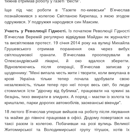
тижнів отримав роботу у газеті "Вести".
Іще під час роботи в "Газете по-киевськи" В’ячеслав
познайомився з колегою Світланою Кирилаш, з якою згодом
одружився. У подружжя народився син Максим.
Участь у Революції Гідності.
Із початком Революції Гідності
В’ячеслав Веремій регулярно відвідував Майдан як журналіст
та висвітлював протест. 19 січня 2014 року на вулиці Михайла
Грушевського отримав поранення ока через вибух
світлошумової гранати. В’ячеслава прооперували в
Олександрівській лікарні, й око вдалося зберегти.
Відновлюючись після операції, В’ячеслав записав у
щоденнику: "Мені випала честь жити і творити, коли викупана в
крові Україна тільки тепер почала здобувати свою
незалежність, тільки тепер про неї почує весь світ, бо люди
стомилися їсти "дірочку від бублика", працювати на чужині за
безцінь, тихо вмирати в злиднях. А поряд – маєтки із золота та
кришталю, парки дорогих автомобілів, заокеанські вікенди".
18 лютого В’ячеслав уперше вийшов на роботу після лікування
та майже до півночі працював в офісі. Додому повертався на
таксі разом із колегою. Побачивши на розі вулиць Великої
Житомирської та Володимирської групу тітушок, хотів їх