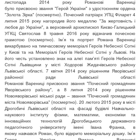
листопада 2014 року Романові Варениці
було присвоєно звання "Герой України" з удостоєнням ордена
"Золота Зірка" (посмертно). Почесний патріарх УПЦ Філарет 4
липня 2015 року нагородив його медаллю "За жертовність і
любов до України", а верховний архиєпископ Києво-Галицький
УГКЦ Святослав 8 травня 2016 року відзначив почесною
грамотою (посмертно). Ім’я та портрет Романа Варениці
викарбувано на тимчасовому меморіалі Героїв Небесної Сотні
у Києві та на Меморіалі Героїв Небесної Сотні у Львові. На
його честь установлено знак на алеї пам'яті Героїв Небесної
Сотні Львівщини у місті Ходорові Жидачівського району
Львівської області. 7 квітня 2014 року рішенням Яворівської
районної ради Львівської області
Романові Варениці присвоєно звання "Почесний громадянин
Яворівського району", а 8 липня 2014 року рішенням
Новояворівської міської ради – звання "Почесний громадянин
міста Новояворівська" (посмертно). 20 лютого 2015 року в місті
Дрогобичі Львівської області на фасаді будівлі Навчально-
наукового інституту фізики, математики, економіки та
інноваційних технологій Дрогобицького державного
педагогічного університету імені Івана Франка, в
якому навчався Роман, було відкрито меморіальну дошку. Ім’я
Героя України Романа Варениці