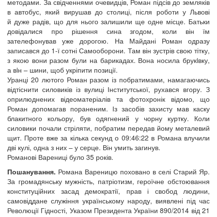
методами. За свідченнями очевидців, Роман підсів до земляків
в автобус, який вирушав до столиці, після роботи у Львові
й дуже радів, що для нього залишили ще одне місце. Батьки
довідалися про рішення сина згодом, коли він їм
зателефонував уже дорогою. На Майдані Роман одразу
записався до 1-ї сотні Самооборони. Там він зустрів свою тітку,
з якою вони разом були на барикадах. Вона носила брукiвку,
а вiн – шини, щоб укріпити позиції.
Уранці 20 лютого Роман разом із побратимами, намагаючись
відтіснити силовиків із вулиці Інститутської, рухався вгору. З
оприлюднених відеоматеріалів та фотохронік відомо, що
Роман допомагав пораненим. Із засобів захисту мав каску
блакитного кольору, був одягнений у чорну куртку. Коли
силовики почали стріляти, побратим передав йому металевий
щит. Проте вже за кілька секунд о 09:46:22 в Романа влучили
дві кулі, одна з них – у серце. Він умить загинув.
Романові Варениці було 35 років.
Пошанування.
Романа Вареницю поховано в селі Старий Яр.
За громадянську мужність, патріотизм, героїчне обстоювання
конституційних засад демократії, прав і свобод людини,
самовіддане служіння українському народу, виявлені під час
Революції Гідності, Указом Президента України 890/2014 від 21