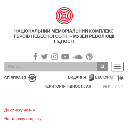
Перейти
до
основного
матеріалу
НАЦІОНАЛЬНИЙ МЕМОРІАЛЬНИЙ КОМПЛЕКС
ГЕРОЇВ НЕБЕСНОЇ СОТНІ – МУЗЕЙ РЕВОЛЮЦІЇ
ГІДНОСТІ
Пошукова
Toggl
форма
navig
Пошук
ВИДАННЯ
ЕКСКУРСІЇ
СПІВПРАЦЯ
ТЕРИТОРІЯ ГІДНОСТІ: AR
УКР
ENG
До списку новин
На головну сторінку