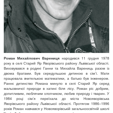
Роман Михайлович Варениця
народився 11 грудня 1978
року в селі Старий Яр Яворівського району Львівської області.
Виховувався в родині Ганни та Михайла Варениць разом із
двома братами. Був середульшою дитиною в сім’ї. Мати
працювала вчителькою математики, а батько був інженером.
Раннє дитинство Романа минуло в селі Старий Яр серед
мальовничої природи в хатині біля лісу. Роман ріс добрим,
допитливим, люблячим хлопчиком, любив природу і тварин. У
1984 році сім’я переїхала до міста Новояворівська
Яворівського району Львівської області. Протягом 1986–1996
років Роман навчався у Новояворівській загальноосвітній школі