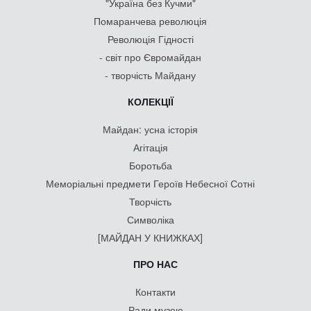
"Україна без Кучми"
Помаранчева революція
Революція Гідності
- світ про Євромайдан
- творчість Майдану
КОЛЕКЦІЇ
Майдан: усна історія
Агітація
Боротьба
Меморіальні предмети Героїв Небесної Сотні
Творчість
Символіка
[МАЙДАН У КНИЖКАХ]
ПРО НАС
Контакти
Ради музею