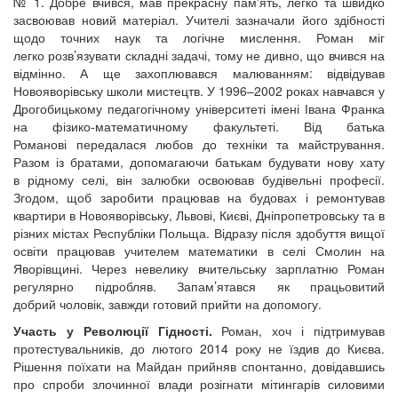
№ 1. Добре вчився, мав прекрасну пам'ять, легко та швидко
засвоював новий матеріал. Учителі зазначали його здібності
щодо точних наук та логічне мислення. Роман міг
легко розв’язувати складні задачі, тому не дивно, що вчився на
відмінно. А ще захоплювався малюванням: відвідував
Новояворівську школи мистецтв. У 1996–2002 роках навчався у
Дрогобицькому педагогічному університеті імені Івана Франка
на фізико-математичному факультеті. Від батька
Романові передалася любов до техніки та майстрування.
Разом із братами, допомагаючи батькам будувати нову хату
в рідному селі, він залюбки освоював будівельні професії.
Згодом, щоб заробити працював на будовах і ремонтував
квартири в Новояворівську, Львові, Києві, Дніпропетровську та в
різних містах Республіки Польща. Відразу після здобуття вищої
освіти працював учителем математики в селі Смолин на
Яворівщині. Через невелику вчительську зарплатню Роман
регулярно підробляв. Запам’ятався як працьовитий
добрий чоловік, завжди готовий прийти на допомогу.
Участь у Революції Гідності.
Роман, хоч і підтримував
протестувальників, до лютого 2014 року не їздив до Києва.
Рішення поїхати на Майдан прийняв спонтанно, довідавшись
про спроби злочинної влади розігнати мітингарів силовими