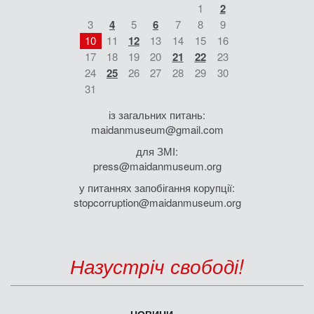
1
2
3
4
5
6
7
8
9
10
11
12
13
14
15
16
17
18
19
20
21
22
23
24
25
26
27
28
29
30
31
із загальних питань:
maidanmuseum@gmail.com
для ЗМІ:
press@maidanmuseum.org
у питаннях запобігання корупції:
stopcorruption@maidanmuseum.org
Назустріч свободі!
НОВИНИ