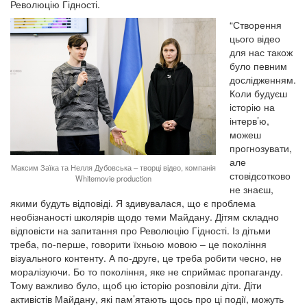
Революцію Гідності.
“Створення
цього відео
для нас також
було певним
дослідженням.
Коли будуєш
історію на
інтерв’ю,
можеш
прогнозувати,
але
Максим Заїка та Нелля Дубовська – творці відео, компанія
стовідсотково
Whitemovie production
не знаєш,
якими будуть відповіді. Я здивувалася, що є проблема
необізнаності школярів щодо теми Майдану. Дітям складно
відповісти на запитання про Революцію Гідності. Із дітьми
треба, по-перше, говорити їхньою мовою – це покоління
візуального контенту. А по-друге, це треба робити чесно, не
моралізуючи. Бо то покоління, яке не сприймає пропаганду.
Тому важливо було, щоб цю історію розповіли діти. Діти
активістів Майдану, які пам’ятають щось про ці події, можуть