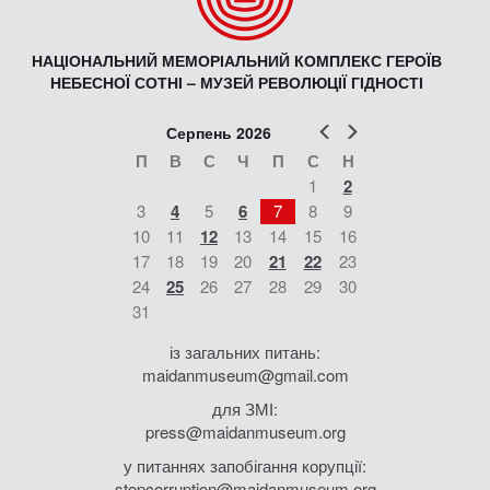
НАЦІОНАЛЬНИЙ МЕМОРІАЛЬНИЙ КОМПЛЕКС ГЕРОЇВ
НЕБЕСНОЇ СОТНІ – МУЗЕЙ РЕВОЛЮЦІЇ ГІДНОСТІ
Попер
Наст
Серпень 2026
П
В
С
Ч
П
С
Н
1
2
3
4
5
6
7
8
9
10
11
12
13
14
15
16
17
18
19
20
21
22
23
24
25
26
27
28
29
30
31
із загальних питань:
maidanmuseum@gmail.com
для ЗМІ:
press@maidanmuseum.org
у питаннях запобігання корупції:
stopcorruption@maidanmuseum.org