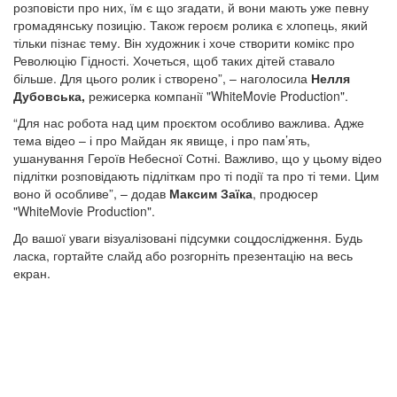
розповісти про них, їм є що згадати, й вони мають уже певну
громадянську позицію. Також героєм ролика є хлопець, який
тільки пізнає тему. Він художник і хоче створити комікс про
Революцію Гідності. Хочеться, щоб таких дітей ставало
більше. Для цього ролик і створено”, – наголосила
Нелля
Дубовська,
режисерка компанії "WhiteMovie Production".
“Для нас робота над цим проєктом особливо важлива. Адже
тема відео – і про Майдан як явище, і про пам’ять,
ушанування Героїв Небесної Сотні. Важливо, що у цьому відео
підлітки розповідають підліткам про ті події та про ті теми. Цим
воно й особливе”, – додав
Максим Заїка
, продюсер
"WhiteMovie Production".
До вашої уваги візуалізовані підсумки соцдослідження. Будь
ласка, гортайте слайд або розгорніть презентацію на весь
екран.