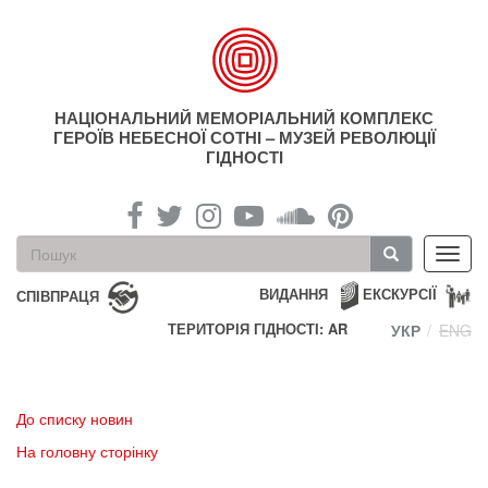
Перейти
до
основного
матеріалу
НАЦІОНАЛЬНИЙ МЕМОРІАЛЬНИЙ КОМПЛЕКС
ГЕРОЇВ НЕБЕСНОЇ СОТНІ – МУЗЕЙ РЕВОЛЮЦІЇ
ГІДНОСТІ
Пошукова
Toggl
форма
navig
Пошук
ВИДАННЯ
ЕКСКУРСІЇ
СПІВПРАЦЯ
ТЕРИТОРІЯ ГІДНОСТІ: AR
УКР
ENG
До списку новин
На головну сторінку