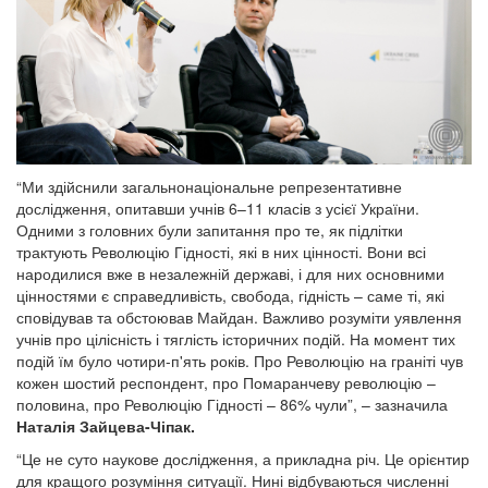
“Ми здійснили загальнонаціональне репрезентативне
дослідження, опитавши учнів 6–11 класів з усієї України.
Одними з головних були запитання про те, як підлітки
трактують Революцію Гідності, які в них цінності. Вони всі
народилися вже в незалежній державі, і для них основними
цінностями є справедливість, свобода, гідність – саме ті, які
сповідував та обстоював Майдан. Важливо розуміти уявлення
учнів про цілісність і тяглість історичних подій. На момент тих
подій їм було чотири-п'ять років. Про Революцію на граніті чув
кожен шостий респондент, про Помаранчеву революцію –
половина, про Революцію Гідності – 86% чули”, – зазначила
Наталія
Зайцева-Чіпак.
“Це не суто наукове дослідження, а прикладна річ. Це орієнтир
для кращого розуміння ситуації. Нині відбуваються численні