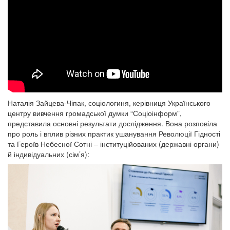
Наталія Зайцева-Чіпак, соціологиня, керівниця Українського
центру вивчення громадської думки “Соціоінформ”,
представила основні результати дослідження. Вона розповіла
про роль і вплив різних практик ушанування Революції Гідності
та Героїв Небесної Сотні – інституційованих (державні органи)
й індивідуальних (сім’я):