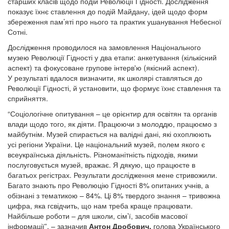
старших класів щодо подій Революції Гідності. Дослідження
показує їхнє ставлення до подій Майдану, ідей щодо форм
збереження пам’яті про нього та практик ушанування Небесної
Сотні.
Дослідження проводилося на замовлення Національного
музею Революції Гідності у два етапи: анкетування (кількісний
аспект) та фокусоване групове інтерв'ю (якісний аспект).
У результаті вдалося визначити, як школярі ставляться до
Революції Гідності, й установити, що формує їхнє ставлення та
сприйняття.
“Соціологічне опитування – це орієнтир для освітян та органів
влади щодо того, як діяти. Працюючи з молоддю, працюємо з
майбутнім. Музей спирається на валідні дані, які охоплюють
усі регіони України. Це національний музей, полем якого є
всеукраїнська діяльність. Різноманітність підходів, якими
послуговується музей, вражає. Я дякую, що працюєте в
багатьох регістрах. Результати дослідження мене стривожили.
Багато знають про Революцію Гідності 8% опитаних учнів, а
обізнані з тематикою – 84%. Ці 8% твердого знання – тривожна
цифра, яка гсвідчить, що нам треба краще працювати.
Найбільше роботи – для школи, сім’ї, засобів масової
інформації”, – зазначив
Антон Дробович,
голова Українського