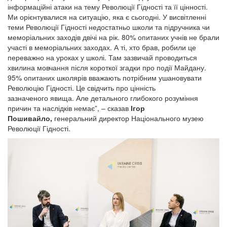
інформаційні атаки на тему Революції Гідності та її цінності.
Ми орієнтувалися на ситуацію, яка є сьогодні. У висвітленні
теми Революції Гідності недостатньо школи та підручника чи
меморіальних заходів двічі на рік. 80% опитаних учнів не брали
участі в меморіальних заходах. А ті, хто брав, робили це
переважно на уроках у школі. Там зазвичай проводиться
хвилина мовчання після короткої згадки про події Майдану.
95% опитаних школярів вважають потрібним ушановувати
Революцію Гідності. Це свідчить про цінність
зазначеного явища. Але детального глибокого розуміння
причин та наслідків немає”, – сказав
Ігор
Пошивайло,
генеральний директор Національного музею
Революції Гідності.