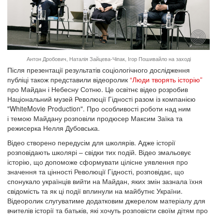
Антон Дробович, Наталія Зайцева-Чіпак, Ігор Пошивайло на заході
Після презентації результатів соціологічного дослідження
публіці також представили відеоролик
“Люди творять історію”
про Майдан і Небесну Сотню. Це освітнє відео розробив
Національний музей Революції Гідності разом із компанією
"WhiteMovie Production". Про особливості роботи над ним
і темою Майдану розповіли продюсер Максим Заїка та
режисерка Нелля Дубовська.
Відео створено передусім для школярів. Адже історії
розповідають школярі – свідки тих подій. Відео змальовує
історію, що допоможе сформувати цілісне уявлення про
значення та цінності Революції Гідності, розповідає, що
спонукало українців вийти на Майдан, яких змін зазнала їхня
свідомість та як ці події вплинули на майбутнє України.
Відеоролик слугуватиме додатковим джерелом матеріалу для
вчителів історії та батьків, які хочуть розповісти своїм дітям про