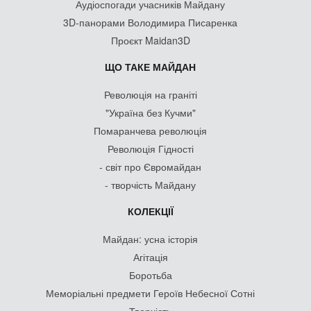
Аудіоспогади учасників Майдану
3D-панорами Володимира Писаренка
Проєкт Maidan3D
ЩО ТАКЕ МАЙДАН
Революція на граніті
"Україна без Кучми"
Помаранчева революція
Революція Гідності
- світ про Євромайдан
- творчість Майдану
КОЛЕКЦІЇ
Майдан: усна історія
Агітація
Боротьба
Меморіальні предмети Героїв Небесної Сотні