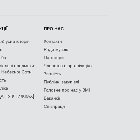
ЦІЇ
ПРО НАС
: усна історія
Контакти
ія
Ради музею
ьба
Партнери
іальні предмети
Членство в організаціях
 Небесної Сотні
Звітність
сть
Публічні закупівлі
ліка
Головне про нас у ЗМІ
АН У КНИЖКАХ]
Вакансії
Співпраця