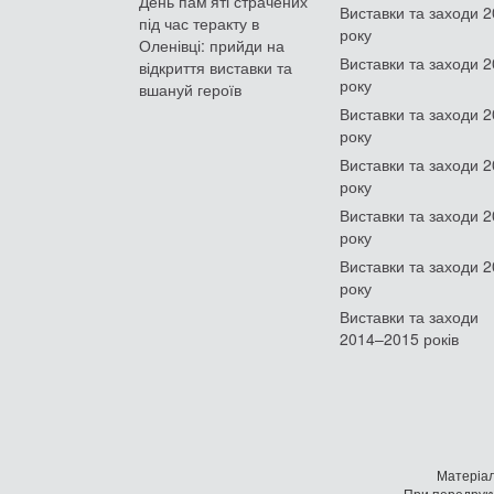
День памʼяті страчених
Виставки та заходи 
під час теракту в
року
Оленівці: прийди на
Виставки та заходи 
відкриття виставки та
року
вшануй героїв
Виставки та заходи 
року
Виставки та заходи 
року
Виставки та заходи 
року
Виставки та заходи 
року
Виставки та заходи
2014–2015 років
Матеріал
При передруку