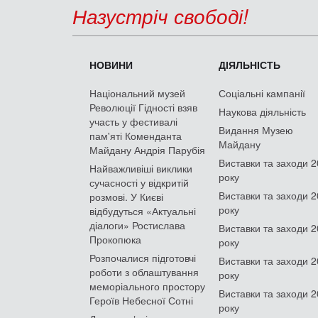
Назустріч свободі!
НОВИНИ
ДІЯЛЬНІСТЬ
Національний музей
Соціальні кампанії
Революції Гідності взяв
Наукова діяльність
участь у фестивалі
Видання Музею
пам'яті Коменданта
Майдану
Майдану Андрія Парубія
Виставки та заходи 
Найважливіші виклики
року
сучасності у відкритій
Виставки та заходи 
розмові. У Києві
року
відбудуться «Актуальні
діалоги» Ростислава
Виставки та заходи 
Прокопюка
року
Розпочалися підготовчі
Виставки та заходи 
роботи з облаштування
року
меморіального простору
Виставки та заходи 
Героїв Небесної Сотні
року