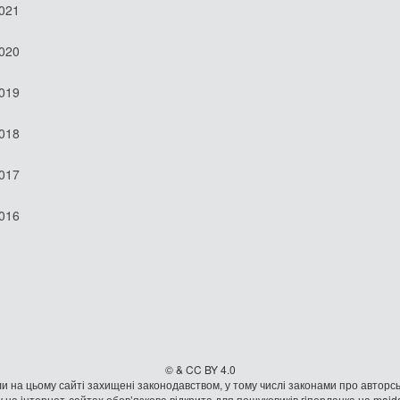
2021
2020
2019
2018
2017
2016
© & CC BY 4.0
и на цьому сайті захищені законодавством, у тому числі законами про авторсь
 на iнтернет-сайтах обов’язкова відкрита для пошуковиків гiперланка на mai