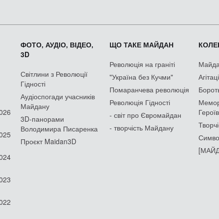
ФОТО, АУДІО, ВІДЕО,
ЩО ТАКЕ МАЙДАН
КОЛЕК
3D
Революція на граніті
Майдан
Світлини з Революції
"Україна без Кучми"
Агітац
Гідності
Помаранчева революція
Борот
Аудіоспогади учасників
Революція Гідності
Мемор
Майдану
2026
Героїв
- світ про Євромайдан
3D-панорами
Творчі
- творчість Майдану
Володимира Писаренка
2025
Симво
Проєкт Maidan3D
[МАЙД
2024
2023
2022