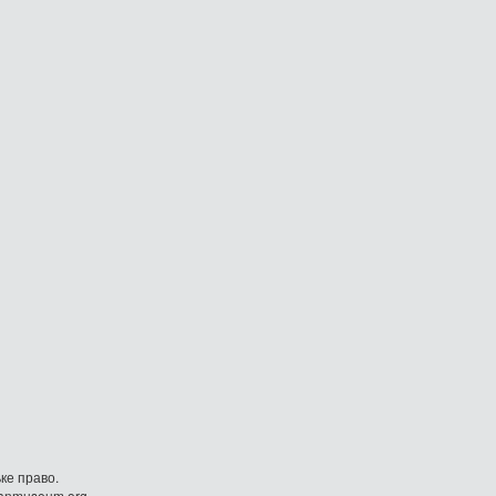
ке право.
danmuseum.org.