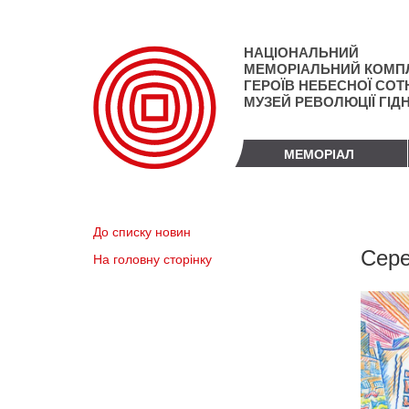
Перейти
до
основного
НАЦІОНАЛЬНИЙ
матеріалу
МЕМОРІАЛЬНИЙ КОМП
ГЕРОЇВ НЕБЕСНОЇ СОТН
МУЗЕЙ РЕВОЛЮЦІЇ ГІД
МЕМОРІАЛ
До списку новин
Сере
На головну сторінку