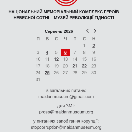
НАЦІОНАЛЬНИЙ МЕМОРІАЛЬНИЙ КОМПЛЕКС ГЕРОЇВ
НЕБЕСНОЇ СОТНІ – МУЗЕЙ РЕВОЛЮЦІЇ ГІДНОСТІ
Попер
Наст
Серпень 2026
П
В
С
Ч
П
С
Н
1
2
3
4
5
6
7
8
9
10
11
12
13
14
15
16
17
18
19
20
21
22
23
24
25
26
27
28
29
30
31
із загальних питань:
maidanmuseum@gmail.com
для ЗМІ:
press@maidanmuseum.org
у питаннях запобігання корупції:
stopcorruption@maidanmuseum.org