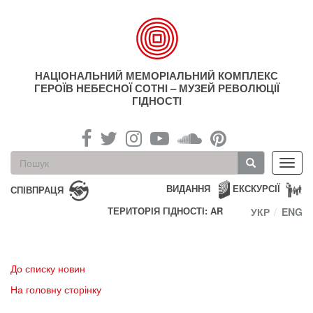
Перейти
до
основного
матеріалу
НАЦІОНАЛЬНИЙ МЕМОРІАЛЬНИЙ КОМПЛЕКС
ГЕРОЇВ НЕБЕСНОЇ СОТНІ – МУЗЕЙ РЕВОЛЮЦІЇ
ГІДНОСТІ
Пошукова
Toggl
форма
navig
Пошук
ВИДАННЯ
ЕКСКУРСІЇ
СПІВПРАЦЯ
ТЕРИТОРІЯ ГІДНОСТІ: AR
УКР
ENG
До списку новин
На головну сторінку