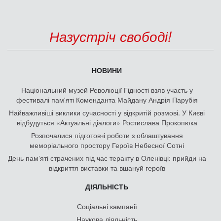
Назустріч свободі!
НОВИНИ
Національний музей Революції Гідності взяв участь у
фестивалі пам'яті Коменданта Майдану Андрія Парубія
Найважливіші виклики сучасності у відкритій розмові. У Києві
відбудуться «Актуальні діалоги» Ростислава Прокопюка
Розпочалися підготовчі роботи з облаштування
меморіального простору Героїв Небесної Сотні
День памʼяті страчених під час теракту в Оленівці: прийди на
відкриття виставки та вшануй героїв
ДІЯЛЬНІСТЬ
Соціальні кампанії
Наукова діяльність