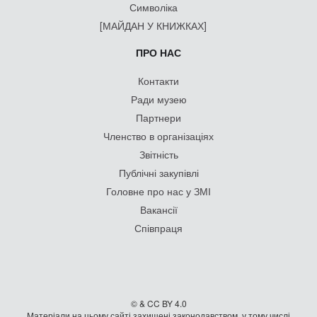
Символіка
[МАЙДАН У КНИЖКАХ]
ПРО НАС
Контакти
Ради музею
Партнери
Членство в організаціях
Звітність
Публічні закупівлі
Головне про нас у ЗМІ
Вакансії
Співпраця
© & CC BY 4.0
Матеріали на цьому сайті захищені законодавством, у тому числі