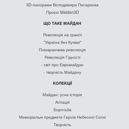
3D-панорами Володимира Писаренка
Проєкт Maidan3D
ЩО ТАКЕ МАЙДАН
Революція на граніті
"Україна без Кучми"
Помаранчева революція
Революція Гідності
- світ про Євромайдан
- творчість Майдану
КОЛЕКЦІЇ
Майдан: усна історія
Агітація
Боротьба
Меморіальні предмети Героїв Небесної Сотні
Творчість