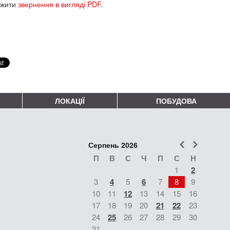
ажити
звернення в вигляді PDF
.
ЛОКАЦІЇ
ПОБУДОВА
Попер
Наст
Серпень 2026
П
В
С
Ч
П
С
Н
1
2
3
4
5
6
7
8
9
10
11
12
13
14
15
16
17
18
19
20
21
22
23
24
25
26
27
28
29
30
31