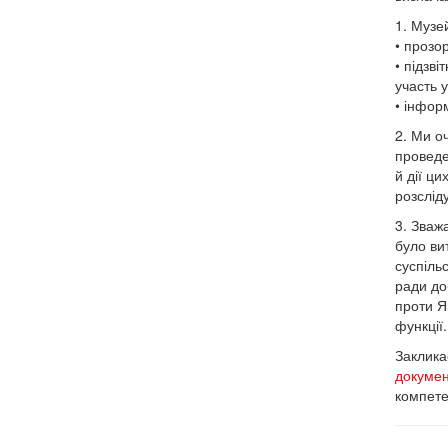
1. Музе
• прозор
• підзв
участь у
• інфор
2. Ми о
проведен
й дії ц
розслід
3. Зваж
було ви
суспіль
ради до
проти Я
функції
Заклика
докуме
компете