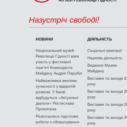
Назустріч свободі!
НОВИНИ
ДІЯЛЬНІСТЬ
Національний музей
Соціальні кампанії
Революції Гідності взяв
Наукова діяльність
участь у фестивалі
Видання Музею
пам'яті Коменданта
Майдану
Майдану Андрія Парубія
Виставки та заходи 
Найважливіші виклики
року
сучасності у відкритій
Виставки та заходи 
розмові. У Києві
року
відбудуться «Актуальні
діалоги» Ростислава
Виставки та заходи 
Прокопюка
року
Розпочалися підготовчі
Виставки та заходи 
роботи з облаштування
року