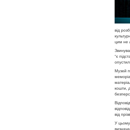
від роз
культур
цим не 
Звинува
“є підс
опустил
Музей п
меморіал
матеріа
кошти, 
безперс
Відпові
відпові
від прі
У цьому
визнача