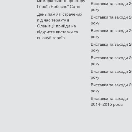
меморіального простору
Виставки та заходи 
Героїв Небесної Сотні
року
День памʼяті страчених
Виставки та заходи 
під час теракту в
року
Оленівці: прийди на
Виставки та заходи 
відкриття виставки та
року
вшануй героїв
Виставки та заходи 
року
Виставки та заходи 
року
Виставки та заходи 
року
Виставки та заходи 
року
Виставки та заходи
2014–2015 років