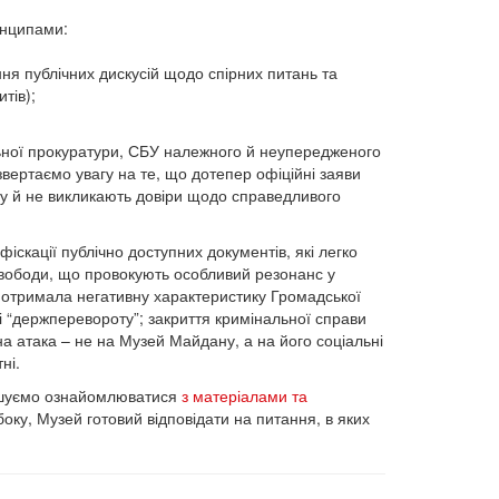
инципами:
ння публічних дискусій щодо спірних питань та
итів);
альної прокуратури, СБУ належного й неупередженого
 звертаємо увагу на те, що дотепер офіційні заяви
ну й не викликають довіри щодо справедливого
іскації публічно доступних документів, які легко
Свободи, що провокують особливий резонанс у
а отримала негативну характеристику Громадської
ві “держперевороту”; закриття кримінальної справи
 атака – не на Музей Майдану, а на його соціальні
ні.
рошуємо ознайомлюватися
з матеріалами та
оку, Музей готовий відповідати на питання, в яких