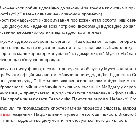
й кожен крок робив відповідно до закону й за трьома ключовими пр
ості (усі дії в межах визначених законом процедур);
ітності громадськості (інформування про кожен етап роботи, ініціюва
 цих дискусіях, надання всієї потрібної інформації відповідно до зап
мування державних органів відповідної компетенції.
чікуємо від правоохоронних органів – Національної поліції, Генер
ня слідства для з’ясування всіх питань, які виникли. Зі свого боку,
их органів мали характер манупіляції та дискредитації Музею Майда
ування для з’ясування правди.
аючи на низку фактів, а саме: проведення обшуків у Музеї задля конф
требувати офіційним листом; обшуки напередодні Дня Гідності та 
стві; ухвала судді Т. Шевченко, яка виносила вироки майданівцям т
брочесності; збіг цих обшуків із викликом учасників Майдану у спра
нуковича, – припускаємо, що здійснюється спланована інформаційна
. Це спроба знівелювати Революцію Гідності та героїзм Небесної Сот
ємо ЗМІ та громадськість спостерігати за процесом слідства, зап
нтами
, наданими Національним музеєм Революції Гідності. Зі свого б
нтний, і надавати всі документи, які стосуються його діяльності.