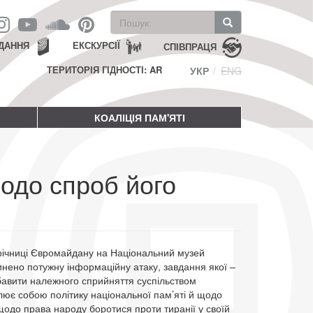
Пошукова
форма
Пошук
ДАННЯ
ЕКСКУРСІЇ
СПІВПРАЦЯ
ТЕРИТОРІЯ ГІДНОСТІ: AR
УКР
ENG
КОАЛІЦІЯ ПАМ'ЯТІ
одо спроб його
річниці Євромайдану на Національний музей
чинено потужну інформаційну атаку, завдання якої –
бавити належного сприйняття суспільством
блює собою політику національної пам’яті й щодо
одо права народу боротися проти тиранії у своїй