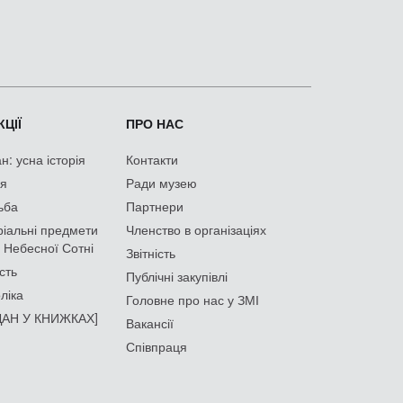
ЦІЇ
ПРО НАС
: усна історія
Контакти
ія
Ради музею
ьба
Партнери
іальні предмети
Членство в організаціях
 Небесної Сотні
Звітність
сть
Публічні закупівлі
ліка
Головне про нас у ЗМІ
АН У КНИЖКАХ]
Вакансії
Співпраця