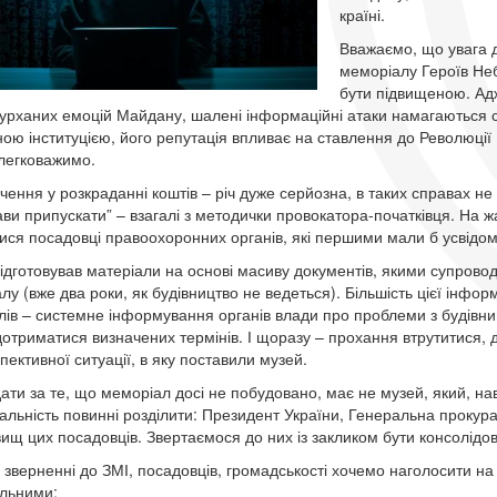
країні.
Вважаємо, що увага до
меморіалу Героїв Неб
бути підвищеною. Адж
бурханих емоцій Майдану, шалені інформаційні атаки намагаються с
ною інституцією, його репутація впливає на ставлення до Революції
легковажимо.
чення у розкраданні коштів – річ дуже серйозна, в таких справах не 
тави припускати” – взагалі з методички провокатора-початківця. На 
ися посадовці правоохоронних органів, які першими мали б усвідомл
ідготовував матеріали на основі масиву документів, якими супрово
у (вже два роки, як будівництво не ведеться). Більшість цієї інформ
лів – системне інформування органів влади про проблеми з будівни
дотриматися визначених термінів. І щоразу – прохання втрутитися,
пективної ситуації, в яку поставили музей.
дати за те, що меморіал досі не побудовано, має не музей, який, н
дальність повинні розділити: Президент України, Генеральна прокура
звищ цих посадовців. Звертаємося до них із закликом бути консолідо
 зверненні до ЗМІ, посадовців, громадськості хочемо наголосити на
льними: