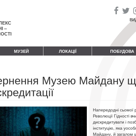
ВИ
ЛЕКС
І –
НОСТІ
МУЗЕЙ
ЛОКАЦІЇ
ПОБУДОВА
ернення Музею Майдану щ
кредитації
Напередодні сьомої 
Революції Гідності в
дискредитувати і поз
інституцію, яка уосо
Майдану, й загалом щ