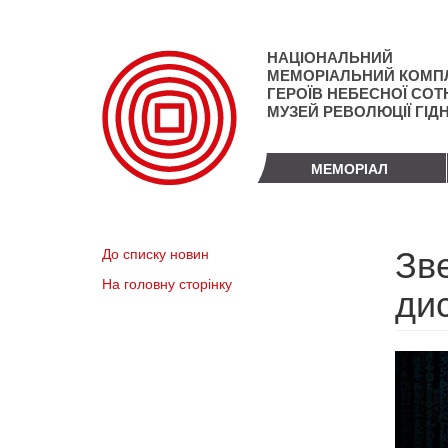
Перейти
до
основного
НАЦІОНАЛЬНИЙ
матеріалу
МЕМОРІАЛЬНИЙ КОМП
ГЕРОЇВ НЕБЕСНОЇ СОТН
МУЗЕЙ РЕВОЛЮЦІЇ ГІД
МЕМОРІАЛ
Зв
До списку новин
На головну сторінку
дис