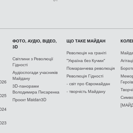
ФОТО, АУДІО, ВІДЕО,
ЩО ТАКЕ МАЙДАН
КОЛЕК
3D
Революція на граніті
Майдан
Світлини з Революції
"Україна без Кучми"
Агітац
Гідності
Помаранчева революція
Борот
Аудіоспогади учасників
Революція Гідності
Мемор
Майдану
2026
Героїв
- світ про Євромайдан
3D-панорами
Творчі
- творчість Майдану
Володимира Писаренка
2025
Симво
Проєкт Maidan3D
[МАЙД
2024
2023