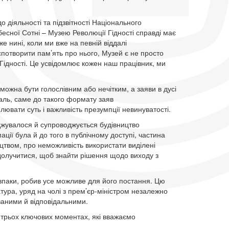
 діяльності та підзвітності Національного
есної Сотні – Музею Революції Гідності справді має
е нині, коли ми вже на певній віддалі
потворити пам’ять про нього, Музей є не просто
 Гідності. Це усвідомлює кожен наш працівник, ми
можна бути голослівним або нечітким, а заяви в дусі
жаль, саме до такого формату заяв
ювати суть і важливість презумпції невинуватості.
джувалося й супроводжується будівництво
ації була й до того в публічному доступі, частина
цтвом, про неможливість використати виділені
 долучитися, щоб знайти рішення щодо виходу з
авпаки, робив усе можливе для його постання. Цю
тура, уряд на чолі з прем’єр-міністром незалежно
ваними й відповідальними.
 трьох ключових моментах, які вважаємо