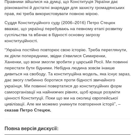
Правники зійшлися на думці, що Конституція України дає
різноманітні й достатні знаряддя для захисту громадянських
прав, які треба використовувати повною мірою.
Суддя Конституційного суду (2006–2016) Петро Стецюк
вважає, що українці перебуваюь на певному етапі розвитку
суспільства та вбачає в бідності основну загрозу
конституційності.
“Україна постійно повторює свою історію. Треба переглянути,
як діяли попередники, звідки з'явилися Симиренки,
Ханенки, що вони змогли зробити у царській Росії. Ми повинні
перестати бути бідними. Небідна людина зовсім інакше
дивиться на свободу. Та конституційна модель, яка існує зараз,
дає змогу глибинно боротися проти бідності звичайного
українця. Ми повинні повертатися до конституційних форм
самоорганізації на найнижчих рівнях, щоб краще розуміти
цінності Конституції. Поки що ми на околиці європейської
цивілізації. Але ми можемо уникнути повторення історії”, –
сказав Петро Стецюк.
Повна версія дискусії: