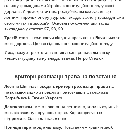
захисту громадянами України конституційного ладу своєї
держави, її демократичних, республіканських засад. Це
легітимні прояви опору узурпації влади, захисту громадянами
свого життя та здоров'я. Основні положення цих засад
викладено у статтях 27, 28, 29.
Третій етап
– починаючи від утечі президента Януковича за
межі держави. Це час відновлення конституційного ладу.
У жодному з трьох етапів не йшлося про насильницьку
неконституційну зміну влади, вважає Петро Стецюк.
Критерії реалізації права на повстання
Леонтій Шипілов наводить
критерії реалізації права на
повстання
згідно з працями правознавців Станіслава
Погребняка й Олени Уварової.
Демократизм.
Мета повстання легітимна, коли виходить із
мотивів захисту порушених прав. Характеризується
підтримкою більшості населення.
Принцип пропорціоналізму.
Повстання – крайній засіб.