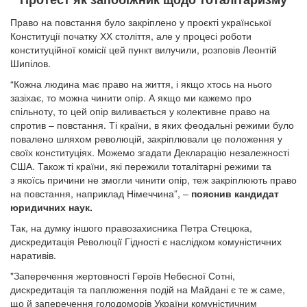
Право на повстання було закріплено у проєкті української
Конституції початку ХХ століття, але у процесі роботи
конституційної комісії цей пункт вилучили, розповів Леонтій
Шипілов.
“Кожна людина має право на життя, і якщо хтось на нього
зазіхає, то можна чинити опір. А якщо ми кажемо про
спільноту, то цей опір виливається у колективне право на
спротив – повстання. Ті країни, в яких феодальні режими було
повалено шляхом революцій, закріплювали це положення у
своїх конституціях. Можемо згадати Декларацію незалежності
США. Також ті країни, які пережили тоталітарні режими та
з якоїсь причини не змогли чинити опір, теж закріплюють право
на повстання, наприклад Німеччина”, –
пояснив кандидат
юридичних наук.
Так, на думку іншого правозахисника Петра Стецюка,
дискредитація Революції Гідності є наслідком комуністичних
наративів.
"Заперечення жертовності Героїв Небесної Сотні,
дискредитація та паплюження подій на Майдані є те ж саме,
що й заперечення голодоморів України комуністичним