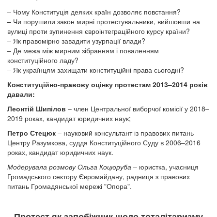
– Чому Конституція деяких країн дозволяє повстання?
– Чи порушили закон мирні протестувальники, вийшовши на
вулиці проти зупинення євроінтеграційного курсу країни?
– Як правомірно завадити узурпації влади?
– Де межа між мирним зібранням і поваленням
конституційного ладу?
– Як українцям захищати конституційні права сьогодні?
Конституційно-правову оцінку протестам 2013–2014 років
давали:
Леонтій Шипілов
– член Центральної виборчої комісії у 2018–
2019 роках, кандидат юридичних наук;
Петро Стецюк
– науковий консультант із правових питань
Центру Разумкова, суддя Конституційного Суду в 2006–2016
роках, кандидат юридичних наук.
Модерувала розмову Ольга Коцюруба
– юристка, учасниця
Громадського сектору Євромайдану, радниця з правових
питань Громадянської мережі "Опора".
Протест як запобіжник щодо тоталітаризму