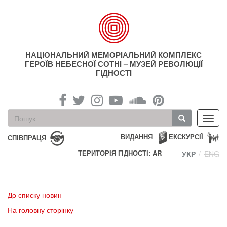
Перейти
до
основного
матеріалу
НАЦІОНАЛЬНИЙ МЕМОРІАЛЬНИЙ КОМПЛЕКС
ГЕРОЇВ НЕБЕСНОЇ СОТНІ – МУЗЕЙ РЕВОЛЮЦІЇ
ГІДНОСТІ
Пошукова
Toggl
форма
navig
Пошук
ВИДАННЯ
ЕКСКУРСІЇ
СПІВПРАЦЯ
ТЕРИТОРІЯ ГІДНОСТІ: AR
УКР
ENG
До списку новин
На головну сторінку