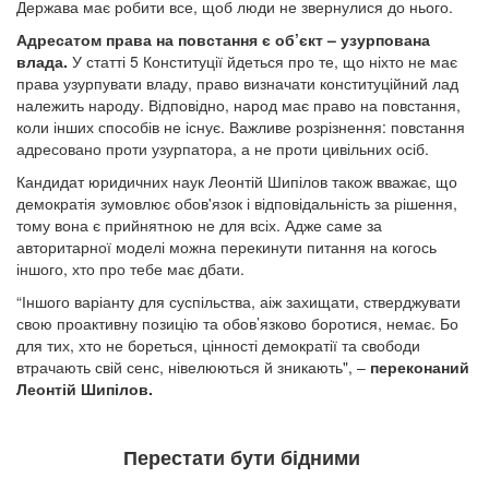
Держава має робити все, щоб люди не звернулися до нього.
Адресатом права на повстання є об’єкт – узурпована
влада.
У статті 5 Конституції йдеться про те, що ніхто не має
права узурпувати владу, право визначати конституційний лад
належить народу. Відповідно, народ має право на повстання,
коли інших способів не існує. Важливе розрізнення: повстання
адресовано проти узурпатора, а не проти цивільних осіб.
Кандидат юридичних наук Леонтій Шипілов також вважає, що
демократія зумовлює обов'язок і відповідальність за рішення,
тому вона є прийнятною не для всіх. Адже саме за
авторитарної моделі можна перекинути питання на когось
іншого, хто про тебе має дбати.
“Іншого варіанту для суспільства, аіж захищати, стверджувати
свою проактивну позицію та обов’язково боротися, немає. Бо
для тих, хто не бореться, цінності демократії та свободи
втрачають свій сенс, нівелюються й зникають", –
переконаний
Леонтій Шипілов.
Перестати бути бідними