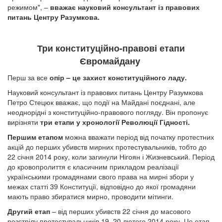
режимом", –
вважає науковий консультант із правових
питань Центру Разумкова.
Три конституційно-правові етапи
Євромайдану
Перш за все
опір – це захист конституційного ладу.
Науковий консультант із правових питань Центру Разумкова
Петро Стецюк вважає, що події на Майдані поєднані, але
неоднорідні з конституційно-правового погляду. Він пропонує
вирізняти
три етапи у хронології Революції Гідності.
Першим етапом
можна вважати період від початку протестних
акцій до перших убивств мирних протестувальників, тобто до
22 січня 2014 року, коли загинули Нігоян і Жизневський. Період
до кровопролиття є класичним прикладом реалізації
українськими громадянами свого права на мирні збори у
межах статті 39 Конституції, відповідно до якої громадяни
мають право збиратися мирно, проводити мітинги.
Другий етап
– від перших убивств 22 січня до масового
розстрілу протестувальників 19–20 лютого 2014 року. Це етап