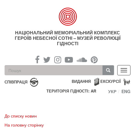
Перейти
до
основного
матеріалу
НАЦІОНАЛЬНИЙ МЕМОРІАЛЬНИЙ КОМПЛЕКС
ГЕРОЇВ НЕБЕСНОЇ СОТНІ – МУЗЕЙ РЕВОЛЮЦІЇ
ГІДНОСТІ
Пошукова
Toggl
форма
navig
Пошук
ВИДАННЯ
ЕКСКУРСІЇ
СПІВПРАЦЯ
ТЕРИТОРІЯ ГІДНОСТІ: AR
УКР
ENG
До списку новин
На головну сторінку