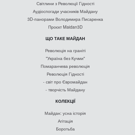
Світлини з Революції Гідності
Аудіоспогади учасників Майдану
3D-панорами Володимира Писаренка
Проєкт Maidan3D
ЩО ТАКЕ МАЙДАН
Революція на граніті
"Україна без Кучми"
Помаранчева революція
Революція Гідності
- світ про Євромайдан
- творчість Майдану
КОЛЕКЦІЇ
Майдан: усна історія
Агітація
Боротьба