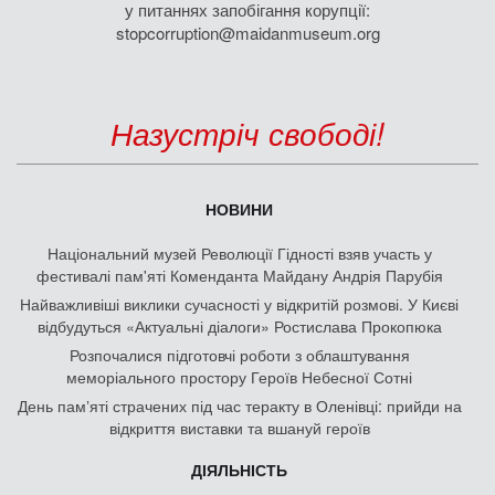
у питаннях запобігання корупції:
stopcorruption@maidanmuseum.org
Назустріч свободі!
НОВИНИ
Національний музей Революції Гідності взяв участь у
фестивалі пам'яті Коменданта Майдану Андрія Парубія
Найважливіші виклики сучасності у відкритій розмові. У Києві
відбудуться «Актуальні діалоги» Ростислава Прокопюка
Розпочалися підготовчі роботи з облаштування
меморіального простору Героїв Небесної Сотні
День памʼяті страчених під час теракту в Оленівці: прийди на
відкриття виставки та вшануй героїв
ДІЯЛЬНІСТЬ