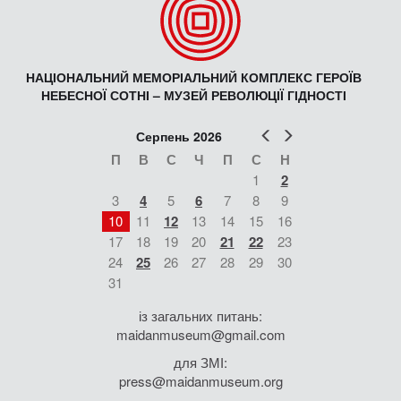
НАЦІОНАЛЬНИЙ МЕМОРІАЛЬНИЙ КОМПЛЕКС ГЕРОЇВ
НЕБЕСНОЇ СОТНІ – МУЗЕЙ РЕВОЛЮЦІЇ ГІДНОСТІ
Попер
Наст
Серпень 2026
П
В
С
Ч
П
С
Н
1
2
3
4
5
6
7
8
9
10
11
12
13
14
15
16
17
18
19
20
21
22
23
24
25
26
27
28
29
30
31
із загальних питань:
maidanmuseum@gmail.com
для ЗМІ:
press@maidanmuseum.org