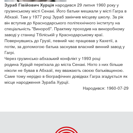
Зураб Гівійович Хурція
народився 29 липня 1960 року у
грузинському місті Сенакі. Його батьки мешкали у місті Гагра в
Абхазії. Там у 1977 році Зураб закінчив місцеву школу. За рік
він вступив до Краснодарського політехнічного інституту на
спеціальність "Винороб". Практику проходив на виноробному
заводі у станиці Тбіліській у Краснодарському краї.
Повернувшись до Грузії, певний час працював у Кахетії, а
потім, за допомогою батька заснував власний винний завод у
Гагрі.
Через грузинсько-абхазький конфлікт у 1993 році
родина Хурцій переїхала до міста Сенакі. Ніхто з них більше
ніколи не бував в Абхазії, яку вважають своєю батьківщиною.
Саме тому нерідко в біографічних довідках Гагра згадується як
місце народження Зураба Хурції.
Народився: 1960-07-29