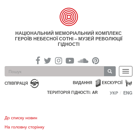
Перейти
до
основного
матеріалу
НАЦІОНАЛЬНИЙ МЕМОРІАЛЬНИЙ КОМПЛЕКС
ГЕРОЇВ НЕБЕСНОЇ СОТНІ – МУЗЕЙ РЕВОЛЮЦІЇ
ГІДНОСТІ
Пошукова
Toggl
форма
navig
Пошук
ВИДАННЯ
ЕКСКУРСІЇ
СПІВПРАЦЯ
ТЕРИТОРІЯ ГІДНОСТІ: AR
УКР
ENG
До списку новин
На головну сторінку