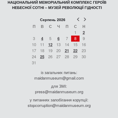
НАЦІОНАЛЬНИЙ МЕМОРІАЛЬНИЙ КОМПЛЕКС ГЕРОЇВ
НЕБЕСНОЇ СОТНІ – МУЗЕЙ РЕВОЛЮЦІЇ ГІДНОСТІ
Попер
Наст
Серпень 2026
П
В
С
Ч
П
С
Н
1
2
3
4
5
6
7
8
9
10
11
12
13
14
15
16
17
18
19
20
21
22
23
24
25
26
27
28
29
30
31
із загальних питань:
maidanmuseum@gmail.com
для ЗМІ:
press@maidanmuseum.org
у питаннях запобігання корупції:
stopcorruption@maidanmuseum.org