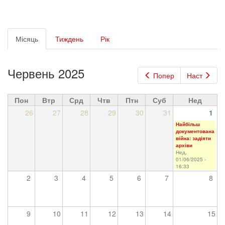
Первинні
Місяць
(активна
Тиждень
Рік
вкладки
вкладка)
Червень 2025
Попер
Наст
Пон
Втр
Срд
Чтв
Птн
Суб
Нед
26
27
28
29
30
31
1
Найбільш
документована
війна: задіяти
архіви
Нед,
01/06/2025 -
16:33
2
3
4
5
6
7
8
9
10
11
12
13
14
15