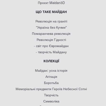
Проєкт Maidan3D
ЩО ТАКЕ МАЙДАН
Революція на граніті
"Україна без Кучми"
Помаранчева революція
Революція Гідності
- світ про Євромайдан
- творчість Майдану
КОЛЕКЦІЇ
Майдан: усна історія
Агітація
Боротьба
Меморіальні предмети Героїв Небесної Сотні
Творчість
Символіка