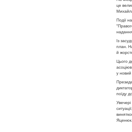
це вели
Михайла
Події н
"Правог
надання
Із засу
план. Н
й жорст
Цього д
асоціюв
у новий
Президе
диктато
поїду д
Увечері
ситуаці
винятко
Яценюк