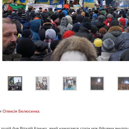
ни
Олексія Белюсенка
 подій був Віталій Кличко, який намагався стати між бійцями внутрішн