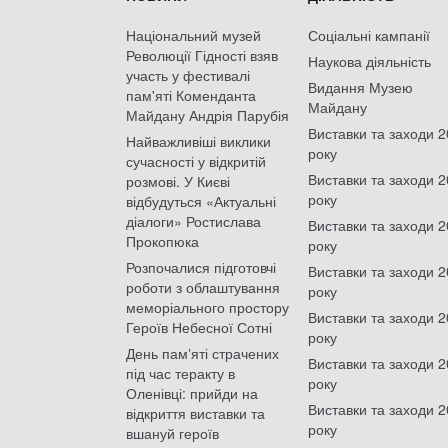
Національний музей
Соціальні кампанії
Революції Гідності взяв
Наукова діяльність
участь у фестивалі
Видання Музею
пам'яті Коменданта
Майдану
Майдану Андрія Парубія
Виставки та заходи 
Найважливіші виклики
року
сучасності у відкритій
Виставки та заходи 
розмові. У Києві
року
відбудуться «Актуальні
діалоги» Ростислава
Виставки та заходи 
Прокопюка
року
Розпочалися підготовчі
Виставки та заходи 
роботи з облаштування
року
меморіального простору
Виставки та заходи 
Героїв Небесної Сотні
року
День памʼяті страчених
Виставки та заходи 
під час теракту в
року
Оленівці: прийди на
Виставки та заходи 
відкриття виставки та
року
вшануй героїв