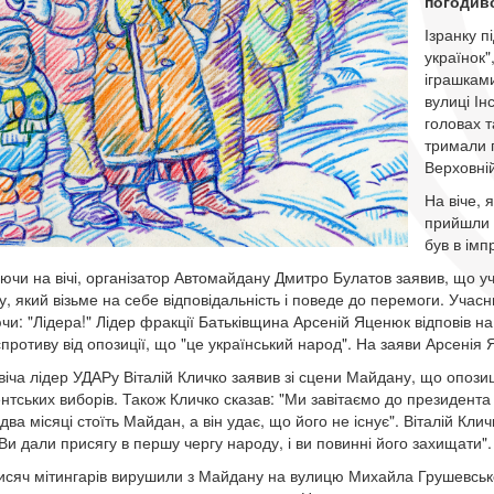
погодивс
Ізранку п
українок"
іграшкам
вулиці Ін
головах т
тримали п
Верховній
На віче, 
прийшли б
був в ім
ючи на вічі, організатор Автомайдану Дмитро Булатов заявив, що у
у, який візьме на себе відповідальність і поведе до перемоги. Уча
чи: "Лідера!" Лідер фракції Батьківщина Арсеній Яценюк відповів на
спротиву від опозиції, що "це український народ". На заяви Арсенія
 віча лідер УДАРу Віталій Кличко заявив зі сцени Майдану, що опоз
нтських виборів. Також Кличко сказав: "Ми завітаємо до президента
два місяці стоїть Майдан, а він удає, що його не існує". Віталій Кл
Ви дали присягу в першу чергу народу, і ви повинні його захищати".
тисяч мітингарів вирушили з Майдану на вулицю Михайла Грушевсько