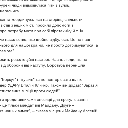
бурені люди відмовилися піти з вулиці
негасника.
ся та координувалися на сторінці спільноти
вістів з інших міст, просили допомоги з
о потребу мати при собі піротехніку й т. ін.
ую насильство, яке щойно відбулося. Це не наш
нього для нашої країни, не просто дотримуватися, а
ремога".
сить революційні настрої. Навіть люди, які не
 від оборони від наступу. Боротьба перейшла
"Беркут" і тітушків" та не повторювати шлях
ер УДАРу Віталій Кличко. Також він додав: "Зараз я
тистояння міліції проти людей".
ри з представниками опозиції для врегулювання
 це тільки мандат від Майдану. Друге –
ння наших вимог", – сказав зі сцени Майдану Арсеній