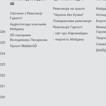
3D
Революція на граніті
Майдан
Світлини з Революції
"Україна без Кучми"
Агітац
Гідності
Помаранчева революція
Борот
Аудіоспогади учасників
Революція Гідності
Мемор
Майдану
2026
Героїв
- світ про Євромайдан
3D-панорами
Творчі
- творчість Майдану
Володимира Писаренка
2025
Симво
Проєкт Maidan3D
[МАЙД
2024
2023
2022
2021
2020