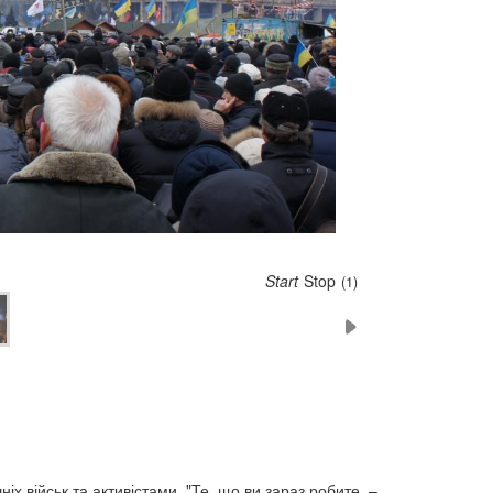
Start
Stop
(5)
іх військ та активістами. "Те, що ви зараз робите, –