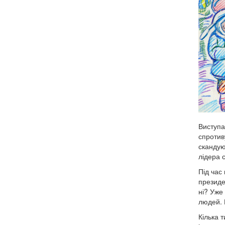
Виступа
спротив
скандую
лідера 
Під час
президе
ні? Уже 
людей. 
Кілька 