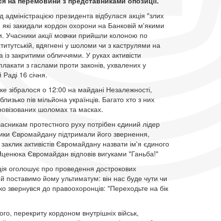
я на перемовини з представниками опозиції.
ід адміністрацією президента відбулася акція "злих
, які закидали кордон охорони на Банковій м'якими
и. Учасники акції мовчки прийшли колоною по
ститутській, вдягнені у шоломи чи з каструлями на
а із закритими обличчями. У руках активісти
лакати з гаслами проти законів, ухвалених у
 Раді 16 січня.
яке зібралося о 12:00 на майдані Незалежності,
лизько пів мільйона українців. Багато хто з них
провізованих шоломах та масках.
часникам протестного руху потрібен єдиний лідер
сники Євромайдану підтримали його звернення,
 заклик активістів Євромайдану назвати ім'я єдиного
 Яценюка Євромайдан відповів вигуками "Ганьба!"
иція оголошує про проведення дострокових
 й поставимо йому ультиматум: він нас буде чути чи
ичко звернувся до правоохоронців: "Переходьте на бік
го, перекриту кордоном внутрішніх військ,