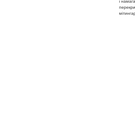
і намаг
перекри
мітинга