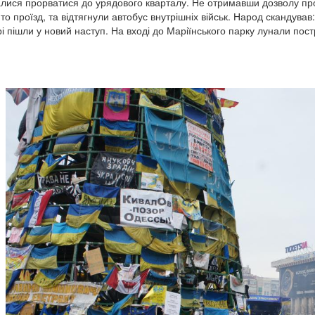
алися прорватися до урядового кварталу. Не отримавши дозволу про
то проїзд, та відтягнули автобус внутрішніх військ. Народ скандував
рі пішли у новий наступ. На вході до Маріїнського парку лунали пос