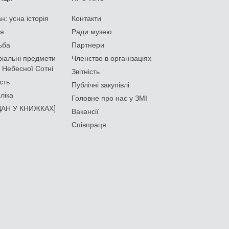
: усна історія
Контакти
ія
Ради музею
ьба
Партнери
іальні предмети
Членство в організаціях
 Небесної Сотні
Звітність
сть
Публічні закупівлі
ліка
Головне про нас у ЗМІ
АН У КНИЖКАХ]
Вакансії
Співпраця