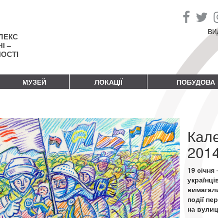
ВИ
ЛЕКС
І –
НОСТІ
МУЗЕЙ
ЛОКАЦІЇ
ПОБУДОВА
Кале
2014
19 січня
українці
вимагали
події пе
на вулиц