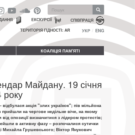
Пошукова
форма
Пошук
ДАННЯ
ЕКСКУРСІЇ
СПІВПРАЦЯ
ТЕРИТОРІЯ ГІДНОСТІ: AR
УКР
ENG
КОАЛІЦІЯ ПАМ'ЯТІ
ндар Майдану. 19 січня
 року
 – відбулася акція "злих українок"; пів мільйона
в прийшли на чергове недільне віче, на якому
 від опозиції визначитися з лідером протестів;
рейшли в активну фазу – розпочалися сутички
і Михайла Грушевського; Віктор Янукович