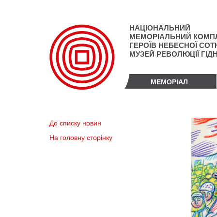
Перейти
до
основного
НАЦІОНАЛЬНИЙ
матеріалу
МЕМОРІАЛЬНИЙ КОМП
ГЕРОЇВ НЕБЕСНОЇ СОТН
МУЗЕЙ РЕВОЛЮЦІЇ ГІД
МЕМОРІАЛ
До списку новин
На головну сторінку