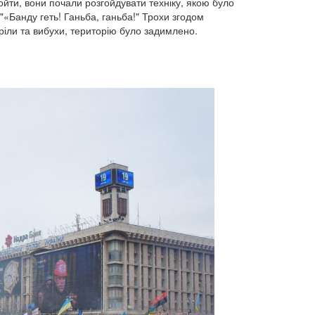
йти, вони почали розгойдувати техніку, якою було
:"«Банду геть! Ганьба, ганьба!" Трохи згодом
тріли та вибухи, територію було задимлено.