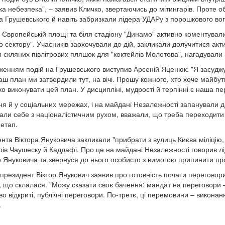
ка небезпека", – заявив Кличко, звертаючись до мітингарів. Проте о
 Грушевського й навіть забризкали лідера УДАРу з порошкового вог
а Європейській площі та біля стадіону "Динамо" активно коментували
о сектору". Учасників заохочували до дій, закликали долучитися акти
 скляних півлітрових пляшок для "коктейлів Молотова", нагадували пр
дженням подій на Грушевського виступив Арсеній Яценюк: "Я засудж
аш план ми затвердили тут, на вічі. Прошу кожного, хто хоче майбут
ко виконувати цей план. У дисципліні, мудрості й терпінні є наша пе
ня й у соціальних мережах, і на майдані Незалежності запанували до
али себе з націоналістичним рухом, вважали, що треба переходити
 етап.
нта Віктора Януковича закликали "прибрати з вулиць Києва міліцію, 
рів Чаушеску й Каддафі. Про це на майдані Незалежності говорив лід
о Януковича та звернуся до нього особисто з вимогою припинити про
 президент Віктор Янукович заявив про готовність почати перегово
ї, що склалася. "Можу сказати своє бачення: мандат на переговори –
во відкриті, публічні переговори. По-третє, ці перемовини – викона
.