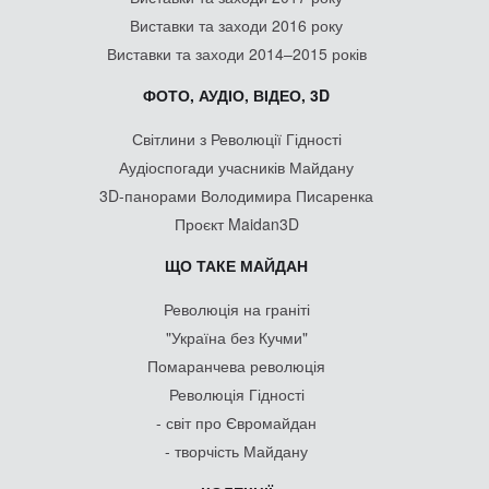
При передруку на iнтернет-сайтах обов’язкова відкрита для пошуковиків
гiперланка на maidanmuseum.org.
Дизайн сайту - Національний музей Революції Гідності
Розроблення сайту -
Divilon
.