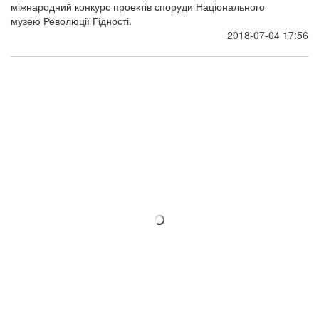
Лауреати другої та третьої премії в конкурсі
проектів на Музей Майдану
Стали відомі лауреати Міжнародного відкритого архітектурного
конкурсу проектів на кращу проектну пропозицію щодо об'єкта
"Національний меморіальний комплекс Героїв Небесної Сотні
– Музей Революції Гідності".
2018-06-28 17:50