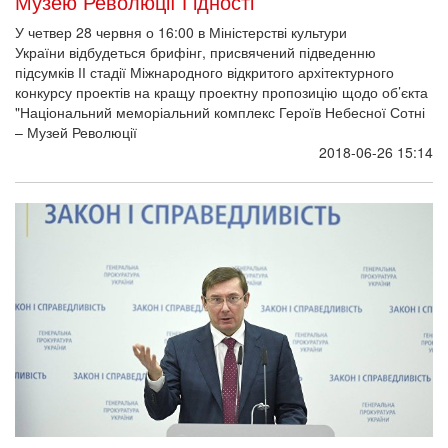
Суд установив факт убивства екс-
"беркутівцем" із "чорної роти" активістів
Євромайдану
Як передає кореспондент УНІАН, сьогодні Святошинський
райсуд Києва дослідив два епізоди у справі проти п’ятьох
колишніх військовослужбовців спецпідрозділу МВС "Беркут"
стосовно вбивства активістів Майдану Максима Шимка та
Георгія Арутюняна, які загинули 20 лютого 2014 року на в