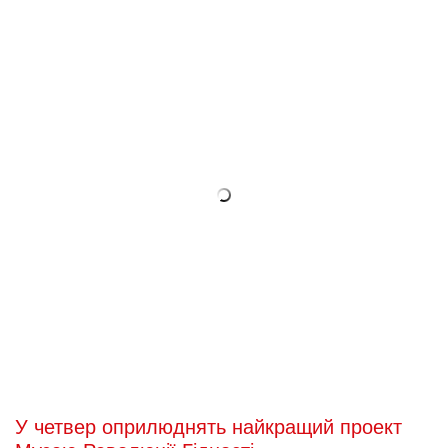
Відкритий лист родин Героїв Небесної Сотні
генеральному прокуророві
Генеральному прокурору Луценку Юрію Віталійовичу
ВІДКРИТИЙ ЛИСТ
2018-06-25 23:13