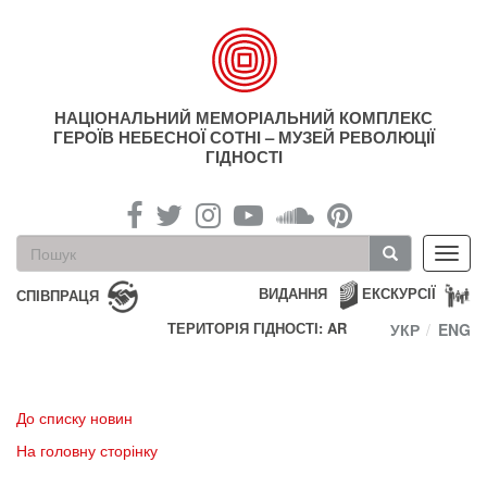
Перейти
до
основного
матеріалу
НАЦІОНАЛЬНИЙ МЕМОРІАЛЬНИЙ КОМПЛЕКС
ГЕРОЇВ НЕБЕСНОЇ СОТНІ – МУЗЕЙ РЕВОЛЮЦІЇ
ГІДНОСТІ
Пошукова
Toggl
форма
navig
Пошук
ВИДАННЯ
ЕКСКУРСІЇ
СПІВПРАЦЯ
ТЕРИТОРІЯ ГІДНОСТІ: AR
УКР
ENG
До списку новин
На головну сторінку