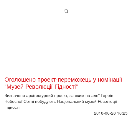
У четвер оприлюднять найкращий проект
Музею Революції Гідності
У четвер 28 червня о 16:00 в Міністерстві культури
України відбудеться брифінг, присвячений підведенню
підсумків ІІ стадії Міжнародного відкритого архітектурного
конкурсу проектів на кращу проектну пропозицію щодо об’єкта
"Національний меморіальний комплекс Героїв Небесної Сотні
– Музей Революції
2018-06-26 15:14