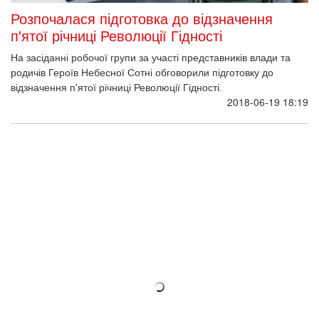
НАЦІОНАЛЬНИЙ МЕМОРІАЛЬНИЙ КОМПЛЕКС ГЕРОЇВ
НЕБЕСНОЇ СОТНІ – МУЗЕЙ РЕВОЛЮЦІЇ ГІДНОСТІ
Попер
Наст
Серпень 2026
П
В
С
Ч
П
С
Н
1
2
3
4
5
6
7
8
9
10
11
12
13
14
15
16
17
18
19
20
21
22
23
24
25
26
27
28
29
30
31
із загальних питань:
maidanmuseum@gmail.com
для ЗМІ:
press@maidanmuseum.org
у питаннях запобігання корупції:
stopcorruption@maidanmuseum.org