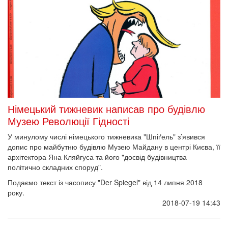
Німецький тижневик написав про будівлю
Музею Революції Гідності
У минулому числі німецького тижневика "Шпіґель" з’явився
допис про майбутню будівлю Музею Майдану в центрі Києва, її
архітектора Яна Кляйгуса та його "досвід будівництва
політично складних споруд".
Подаємо текст із часопису "Der Spiegel" від 14 липня 2018
року.
2018-07-19 14:43