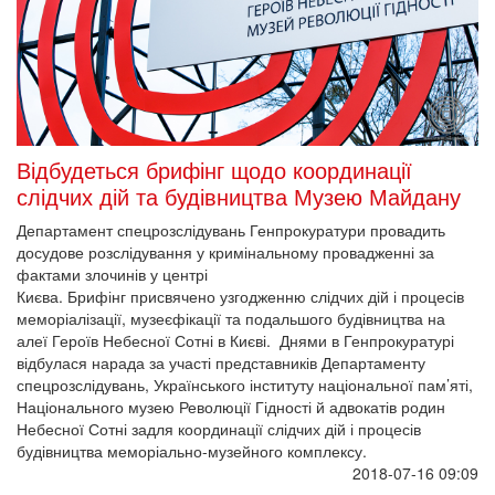
Відбудеться брифінг щодо координації
слідчих дій та будівництва Музею Майдану
Департамент спецрозслідувань Генпрокуратури провадить
досудове розслідування у кримінальному провадженні за
фактами злочинів у центрі
Києва. Брифінг присвячено узгодженню слідчих дій і процесів
меморіалізації, музеєфікації та подальшого будівництва на
алеї Героїв Небесної Сотні в Києві. Днями в Генпрокуратурі
відбулася нарада за участі представників Департаменту
спецрозслідувань, Українського інституту національної пам’яті,
Національного музею Революції Гідності й адвокатів родин
Небесної Сотні задля координації слідчих дій і процесів
будівництва меморіально-музейного комплексу.
2018-07-16 09:09