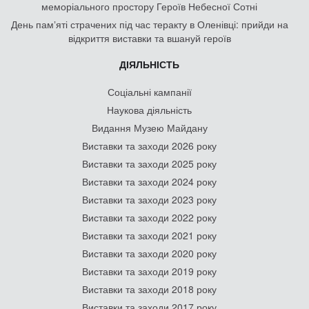
[МАЙДАН У КНИЖКАХ]
ПРО НАС
Контакти
Ради музею
Партнери
Членство в організаціях
Звітність
Публічні закупівлі
Головне про нас у ЗМІ
Вакансії
Співпраця
© & CC BY 4.0
Матеріали на цьому сайті захищені законодавством, у тому числі
законами про авторське право.