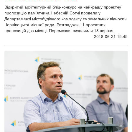
резиденцій на честь Назарія Войтовича
Упродовж двох тижнів на Тернопільщині в рідному селі Героя
Небесної Сотні Назарія Войтовича Травневому тривала
літня програма мистецьких резиденцій на його честь.
2018-06-15 19:43
«
‹
…
69
70
71
72
73
74
75
76
77
…
›
»