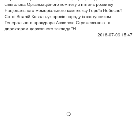
співголова Організаційного комітету з питань розвитку
Національного меморіального комплексу Героїв Небесної
Сотні Віталій Ковальчук провів нараду із заступником
Генерального прокурора Анжелою Стрижевською та
директором державного закладу "Н
2018-07-06 15:47
Проекти-фіналісти конкурсу на будівлю
Музею Революції Гідності
27 червня 2018 року незалежне професійне журі визначило
переможця в анонімному міжнародному відкритому конкурсі