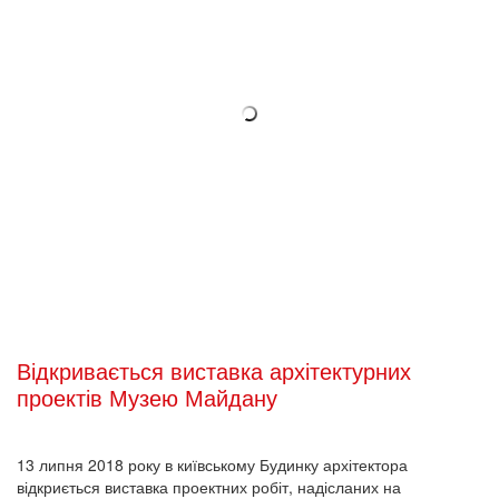
Відкривається виставка архітектурних
проектів Музею Майдану
13 липня 2018 року в київському Будинку архітектора
відкриється виставка проектних робіт, надісланих на
міжнародний конкурс проектів споруди Національного
музею Революції Гідності.
2018-07-04 17:56