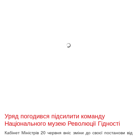
Департаменті містобудівного комплексу та земельних відносин
Чернівецької міської ради. Розглядали 11 проектних
пропозицій два місяці. Переможця визначили 18 червня.
2018-06-21 15:45
Розпочалася підготовка до відзначення
п'ятої річниці Революції Гідності