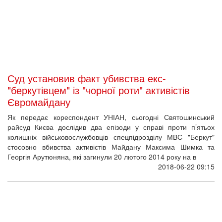
2018-06-21 16:23
У Чернівцях визначили найкращі проекти
пам’ятника Небесній Сотні
Відкритий архітектурний бліц-конкурс на найкращу проектну
пропозицію пам’ятника Небесній Сотні провели у