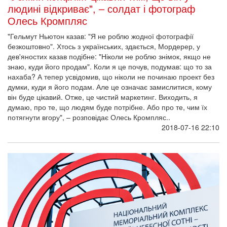
людині відкриває", – солдат і фотограф
Олесь Кромпляс
"Гельмут Ньютон казав: "Я не роблю жодної фотографії
безкоштовно". Хтось з українських, здається, Мордерер, у
дев'яностих казав подібне: "Ніколи не роблю знімок, якщо не
знаю, куди його продам". Коли я це почув, подумав: що то за
нахаба? А тепер усвідомив, що ніколи не починаю проект без
думки, куди я його подам. Але це означає замислитися, кому
він буде цікавий. Отже, це чистий маркетинг. Виходить, я
думаю, про те, що людям буде потрібне. Або про те, чим їх
потягнути вгору", – розповідає Олесь Кромпляс.. ​
2018-07-16 22:10