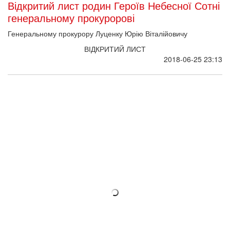
2018-06-22 09:15
Уряд погодився підсилити команду
Національного музею Революції Гідності
Кабінет Міністрів 20 червня вніс зміни до своєї постанови від
11 жовтня 2016 року № 710 "Про ефективне використання
державних коштів". Це дасть змогу Національному музеєві
Революції Гідності збільшити штатну чисельність працівників.