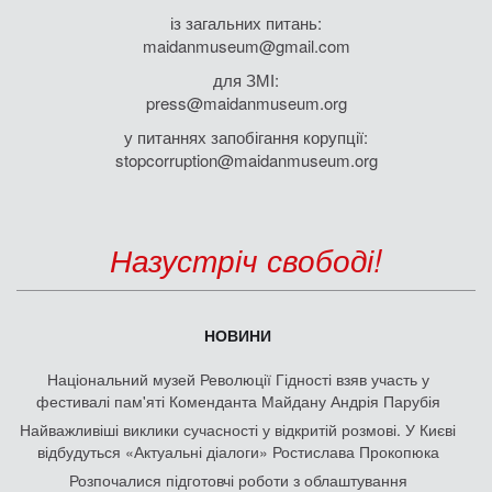
Проєкт Maidan3D
ЩО ТАКЕ МАЙДАН
Революція на граніті
"Україна без Кучми"
Помаранчева революція
Революція Гідності
- світ про Євромайдан
- творчість Майдану
КОЛЕКЦІЇ
Майдан: усна історія
Агітація
Боротьба
Меморіальні предмети Героїв Небесної Сотні
Творчість
Символіка