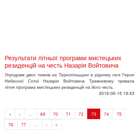
Назустріч свободі!
НОВИНИ
Національний музей Революції Гідності взяв участь у
фестивалі пам'яті Коменданта Майдану Андрія Парубія
Найважливіші виклики сучасності у відкритій розмові. У Києві
відбудуться «Актуальні діалоги» Ростислава Прокопюка
Розпочалися підготовчі роботи з облаштування
меморіального простору Героїв Небесної Сотні
День памʼяті страчених під час теракту в Оленівці: прийди на
відкриття виставки та вшануй героїв
ДІЯЛЬНІСТЬ
Соціальні кампанії
Наукова діяльність
Видання Музею Майдану