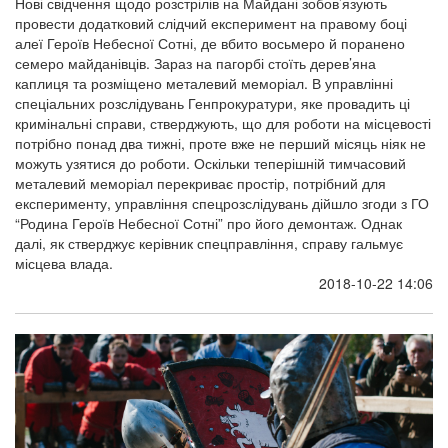
Нові свідчення щодо розстрілів на Майдані зобов’язують
провести додатковий слідчий експеримент на правому боці
алеї Героїв Небесної Сотні, де вбито восьмеро й поранено
семеро майданівців. Зараз на пагорбі стоїть дерев’яна
каплиця та розміщено металевий меморіал. В управлінні
спеціальних розслідувань Генпрокуратури, яке провадить ці
кримінальні справи, стверджують, що для роботи на місцевості
потрібно понад два тижні, проте вже не перший місяць ніяк не
можуть узятися до роботи. Оскільки теперішній тимчасовий
металевий меморіал перекриває простір, потрібний для
експерименту, управління спецрозслідувань дійшло згоди з ГО
“Родина Героїв Небесної Сотні” про його демонтаж. Однак
далі, як стверджує керівник спецправління, справу гальмує
місцева влада.
2018-10-22 14:06