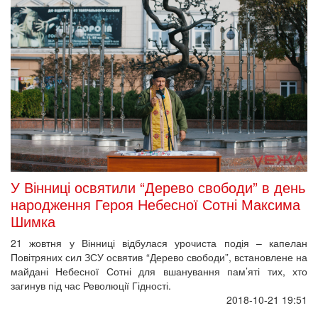
У Вінниці освятили “Дерево свободи” в день
народження Героя Небесної Сотні Максима
Шимка
21 жовтня у Вінниці відбулася урочиста подія – капелан
Повітряних сил ЗСУ освятив “Дерево свободи”, встановлене на
майдані Небесної Сотні для вшанування пам’яті тих, хто
загинув під час Революції Гідності.
2018-10-21 19:51