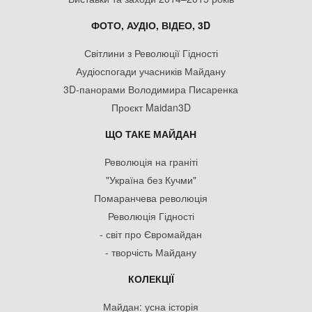
ФОТО, АУДІО, ВІДЕО, 3D
Світлини з Революції Гідності
Аудіоспогади учасників Майдану
3D-панорами Володимира Писаренка
Проєкт Maidan3D
ЩО ТАКЕ МАЙДАН
Революція на граніті
"Україна без Кучми"
Помаранчева революція
Революція Гідності
- світ про Євромайдан
- творчість Майдану
КОЛЕКЦІЇ
Майдан: усна історія