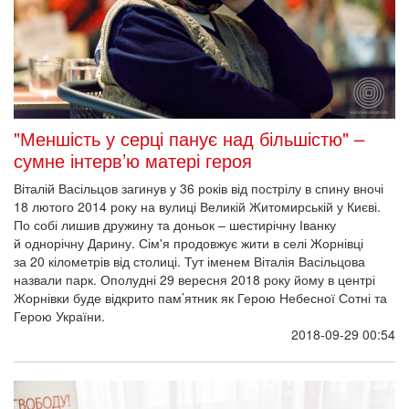
"Меншість у серці панує над більшістю" –
сумне інтерв’ю матері героя
Віталій Васільцов загинув у 36 років від пострілу в спину вночі
18 лютого 2014 року на вулиці Великій Житомирській у Києві.
По собі лишив дружину та доньок – шестирічну Іванку
й однорічну Дарину. Сім'я продовжує жити в селі Жорнівці
за 20 кілометрів від столиці. Тут іменем Віталія Васільцова
назвали парк. Ополудні 29 вересня 2018 року йому в центрі
Жорнівки буде відкрито пам’ятник як Герою Небесної Сотні та
Герою України.
2018-09-29 00:54