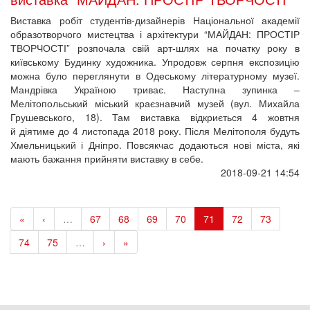
Виставка робіт студентів-дизайнерів Національної академії
образотворчого мистецтва і архітектури “МАЙДАН: ПРОСТІР
ТВОРЧОСТІ” розпочала свій арт-шлях на початку року в
київському Будинку художника. Упродовж серпня експозицію
можна було переглянути в Одеському літературному музеї.
Мандрівка Україною триває. Наступна зупинка –
Мелітопольський міський краєзнавчий музей (вул. Михайла
Грушевського, 18). Там виставка відкриється 4 жовтня
й діятиме до 4 листопада 2018 року. Після Мелітополя будуть
Хмельницький і Дніпро. Повсякчас додаються нові міста, які
мають бажання прийняти виставку в себе.
2018-09-21 14:54
«
‹
…
67
68
69
70
71
72
73
74
75
…
›
»