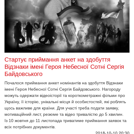
Стартує приймання анкет на здобуття
Відзнаки імені Героя Небесної Сотні Сергія
Байдовського
Почалося приймання анкет номінантів на здобуття Відзнаки
імені Героя Небесної Сотні Сергія Байдовського. Нагороду
можуть одержати відеоісторії та короткометражні фільми про
Україну, її історію, унікальні місця й особистостей, які роблять
щось важливе для країни. Для участі треба подати заявку,
мотиваційний лист, резюме та відео тривалістю до 5 хвилин.
Із 10 жовтня до 11 листопада триватиме приймання заявок та
всіх потрібних документів.
2018-10-10 20:30