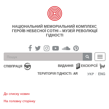
Перейти
до
основного
матеріалу
НАЦІОНАЛЬНИЙ МЕМОРІАЛЬНИЙ КОМПЛЕКС
ГЕРОЇВ НЕБЕСНОЇ СОТНІ – МУЗЕЙ РЕВОЛЮЦІЇ
ГІДНОСТІ
Пошукова
Toggl
форма
navig
Пошук
ВИДАННЯ
ЕКСКУРСІЇ
СПІВПРАЦЯ
ТЕРИТОРІЯ ГІДНОСТІ: AR
УКР
ENG
До списку новин
На головну сторінку