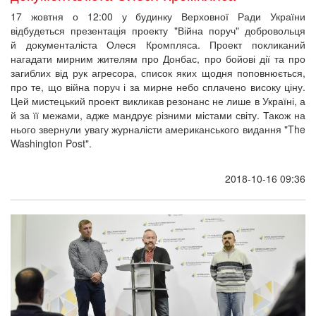
17 жовтня о 12:00 у будинку Верховної Ради України
відбудеться презентація проекту "Війна поруч" добровольця
й документаліста Олеся Кромпляса. Проект покликаний
нагадати мирним жителям про Донбас, про бойові дії та про
загиблих від рук агресора, список яких щодня поповнюється,
про те, що війна поруч і за мирне небо сплачено високу ціну.​
Цей мистецький проект викликав резонанс не лише в Україні, а
й за її межами, адже мандрує різними містами світу. Також на
нього звернули увагу журналісти американського видання "The
Washington Post".
2018-10-16 09:36