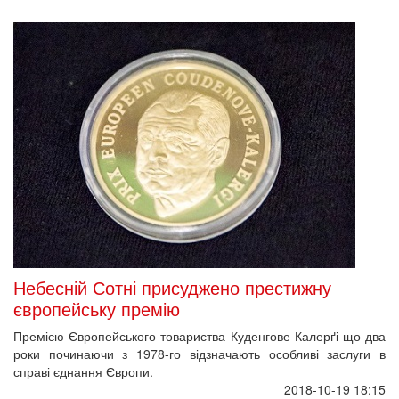
Небесній Сотні присуджено престижну
європейську премію
Премією Європейського товариства Куденгове-Калерґі що два
роки починаючи з 1978-го відзначають особливі заслуги в
справі єднання Європи.
2018-10-19 18:15