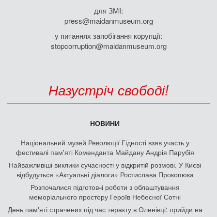
для ЗМІ:
press@maidanmuseum.org
у питаннях запобігання корупції:
stopcorruption@maidanmuseum.org
Назустріч свободі!
НОВИНИ
Національний музей Революції Гідності взяв участь у
фестивалі пам'яті Коменданта Майдану Андрія Парубія
Найважливіші виклики сучасності у відкритій розмові. У Києві
відбудуться «Актуальні діалоги» Ростислава Прокопюка
Розпочалися підготовчі роботи з облаштування
меморіального простору Героїв Небесної Сотні
День памʼяті страчених під час теракту в Оленівці: прийди на