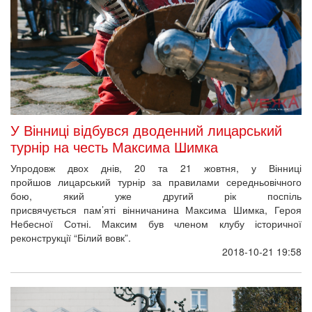
У Вінниці відбувся дводенний лицарський
турнір на честь Максима Шимка
Упродовж двох днів, 20 та 21 жовтня, у Вінниці
пройшов лицарський турнір за правилами середньовічного
бою, який уже другий рік поспіль
присвячується пам’яті вінничанина Максима Шимка, Героя
Небесної Сотні. Максим був членом клубу історичної
реконструкції “Білий вовк”.
2018-10-21 19:58