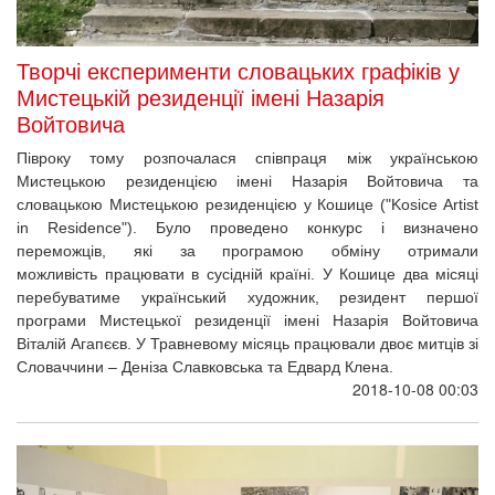
Творчі експерименти словацьких графіків у
Мистецькій резиденції імені Назарія
Войтовича
Півроку тому розпочалася співпраця між українською
Мистецькою резиденцією імені Назарія Войтовича та
словацькою Мистецькою резиденцією у Кошице ("Kosice Artist
in Residence"). Було проведено конкурс і визначено
переможців, які за програмою обміну отримали
можливість працювати в сусідній країні.
У Кошице два місяці
перебуватиме український художник, резидент першої
програми Мистецької резиденції імені Назарія Войтовича
Віталій Агапєєв. У Травневому місяць працювали двоє митців зі
Словаччини – Деніза Славковська та Едвард Клена.
2018-10-08 00:03