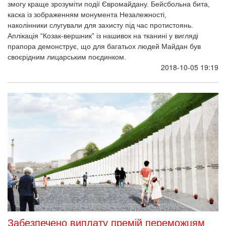
змогу краще зрозуміти події Євромайдану. Бейсбольна бита,
каска із зображенням монумента Незалежності,
наколінники слугували для захисту під час протистоянь.
Аплікація “Козак-вершник” із нашивок на тканині у вигляді
прапора демонструє, що для багатьох людей Майдан був
своєрідним лицарським поєдинком.
2018-10-05 19:19
Забезпечено виплату премій переможцям