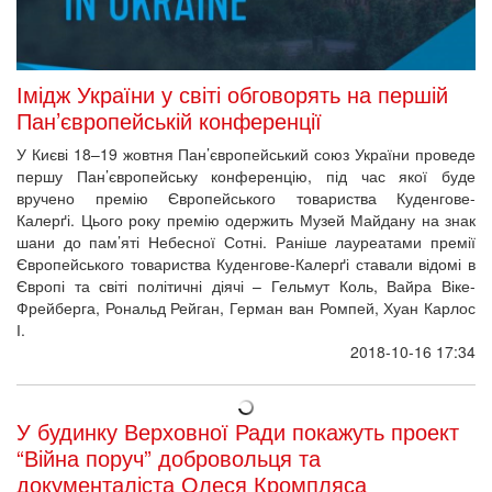
Імідж України у світі обговорять на першій
Пан’європейській конференції
У Києві 18–19 жовтня Пан’європейський союз України проведе
першу Пан’європейську конференцію, під час якої буде
вручено премію Європейського товариства Куденгове-
Калерґі. Цього року премію одержить Музей Майдану на знак
шани до пам’яті Небесної Сотні. Раніше лауреатами премії
Європейського товариства Куденгове-Калерґі ставали відомі в
Європі та світі політичні діячі – Гельмут Коль, Вайра Віке-
Фрейберга, Рональд Рейган, Герман ван Ромпей, Хуан Карлос
І.
2018-10-16 17:34
У будинку Верховної Ради покажуть проект
“Війна поруч” добровольця та
документаліста Олеся Кромпляса