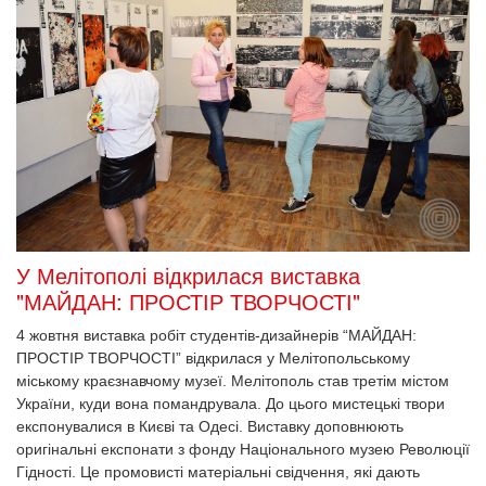
У Мелітополі відкрилася виставка
"МАЙДАН: ПРОСТІР ТВОРЧОСТІ"
4 жовтня виставка робіт студентів-дизайнерів “МАЙДАН:
ПРОСТІР ТВОРЧОСТІ” відкрилася у Мелітопольському
міському краєзнавчому музеї. Мелітополь став третім містом
України, куди вона помандрувала. До цього мистецькі твори
експонувалися в Києві та Одесі.
Виставку доповнюють
оригінальні експонати з фонду Національного музею Революції
Гідності. Це промовисті матеріальні свідчення, які дають