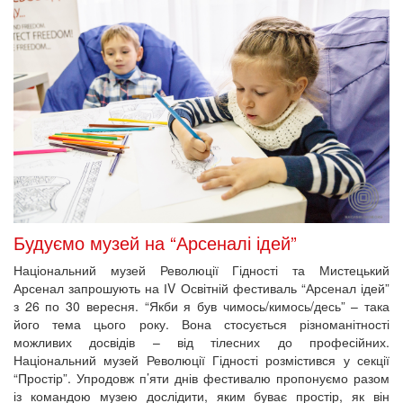
Будуємо музей на “Арсеналі ідей”
Національний музей Революції Гідності та Мистецький
Арсенал запрошують на ІV Освітній фестиваль “Арсенал ідей”
з 26 по 30 вересня. “Якби я був чимось/кимось/десь” – така
його тема цього року. Вона стосується різноманітності
можливих досвідів – від тілесних до професійних.
Національний музей Революції Гідності розмістився у секції
“Простір”. Упродовж п’яти днів фестивалю пропонуємо разом
із командою музею дослідити, яким буває простір, як він