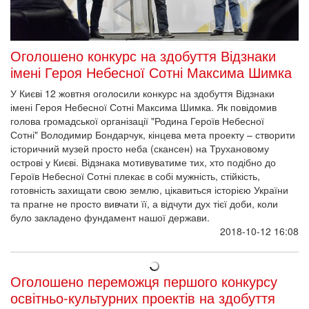
Оголошено конкурс на здобуття Відзнаки
імені Героя Небесної Сотні Максима Шимка
У Києві 12 жовтня оголосили конкурс на здобуття Відзнаки
імені Героя Небесної Сотні Максима Шимка. Як повідомив
голова громадської організації "Родина Героїв Небесної
Сотні" Володимир Бондарчук, кінцева мета проекту – створити
історичний музей просто неба (скансен) на Трухановому
острові у Києві. Відзнака мотивуватиме тих, хто подібно до
Героїв Небесної Сотні плекає в собі мужність, стійкість,
готовність захищати свою землю, цікавиться історією України
та прагне не просто вивчати її, а відчути дух тієї доби, коли
було закладено фундамент нашої держави.
2018-10-12 16:08
Оголошено переможця першого конкурсу
освітньо-культурних проектів на здобуття