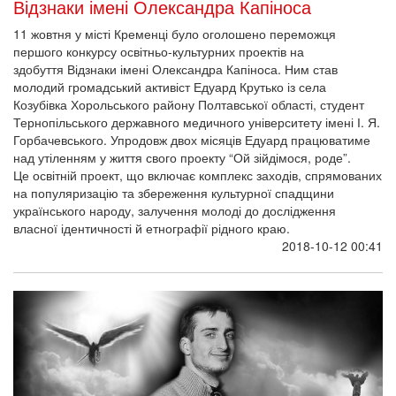
Відзнаки імені Олександра Капіноса
11 жовтня у місті Кременці було оголошено переможця
першого конкурсу освітньо-культурних проектів на
здобуття Відзнаки імені Олександра Капіноса. Ним став
молодий громадський активіст Едуард Крутько із села
Козубівка Хорольського району Полтавської області, студент
Тернопільського державного медичного університету імені І. Я.
Горбачевського. Упродовж двох місяців Едуард працюватиме
над утіленням у життя свого проекту “Ой зійдімося, роде”.
Це освітній проект, що включає комплекс заходів, спрямованих
на популяризацію та збереження культурної спадщини
українського народу, залучення молоді до дослідження
власної ідентичності й етнографії рідного краю.
2018-10-12 00:41