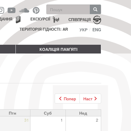
Пошукова
форма
Пошук
ДАННЯ
ЕКСКУРСІЇ
СПІВПРАЦЯ
ТЕРИТОРІЯ ГІДНОСТІ: AR
УКР
ENG
КОАЛІЦІЯ ПАМ'ЯТІ
Попер
Наст
Птн
Суб
Нед
31
1
2