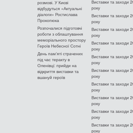
Виставки та заходи 
розмові. У Києві
року
відбудуться «Актуальні
діалоги» Ростислава
Виставки та заходи 
Прокопюка
року
Розпочалися підготовчі
Виставки та заходи 
роботи з облаштування
року
меморіального простору
Виставки та заходи 
Героїв Небесної Сотні
року
День памʼяті страчених
Виставки та заходи 
під час теракту в
року
Оленівці: прийди на
Виставки та заходи 
відкриття виставки та
року
вшануй героїв
Виставки та заходи 
року
Виставки та заходи 
року
Виставки та заходи 
року
Виставки та заходи 
року