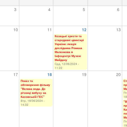
3
4
5
6
10
11
12
13
Козацькі хрести та
стародавні цвинтарі
України: лекція
дослідника Романа
Маленкова в
Інфоцентрі Музею
Майдану
Срд, 12/06/2024 -
11:22
17
18
19
20
Показ та
Ст
обговорення фільму
пр
“Велика вода. До
М
річниці вибуху на
Пт
Каховській ГЕС”
18
Втр, 18/06/2024 -
“В
14:32
пр
Ка
по
М
Пт
19