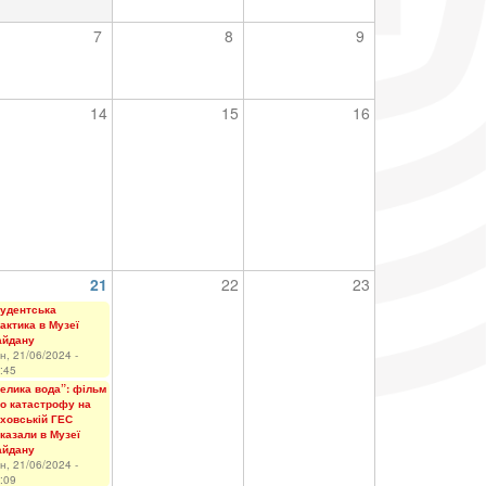
7
8
9
14
15
16
21
22
23
удентська
актика в Музеї
айдану
н, 21/06/2024 -
:45
елика вода”: фільм
о катастрофу на
ховській ГЕС
казали в Музеї
айдану
н, 21/06/2024 -
:09