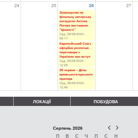
24
25
26
27
Запрошуємо на
фінальну авторську
екскурсію Антона
Логова виставкою
“Цінності”
Срд, 26/06/2024 -
09:17
Європейський Союз
офіційно розпочав
переговори з
Україною про вступ
Срд, 26/06/2024 -
12:29
26 червня – День
кримськотатарського
прапора
Срд, 26/06/2024 -
12:46
ЛОКАЦІЇ
ПОБУДОВА
Попер
Наст
Серпень 2026
П
В
С
Ч
П
С
Н