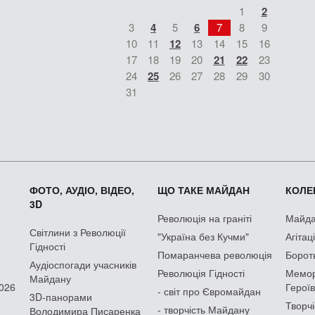
1
2
3
4
5
6
7
8
9
10
11
12
13
14
15
16
17
18
19
20
21
22
23
24
25
26
27
28
29
30
31
ФОТО, АУДІО, ВІДЕО,
ЩО ТАКЕ МАЙДАН
КОЛЕК
3D
Революція на граніті
Майдан
Світлини з Революції
"Україна без Кучми"
Агітац
Гідності
Помаранчева революція
Борот
Аудіоспогади учасників
Революція Гідності
Мемор
Майдану
2026
Героїв
- світ про Євромайдан
3D-панорами
Творчі
- творчість Майдану
Володимира Писаренка