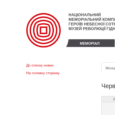
Перейти
до
основного
НАЦІОНАЛЬНИЙ
матеріалу
МЕМОРІАЛЬНИЙ КОМП
ГЕРОЇВ НЕБЕСНОЇ СОТН
МУЗЕЙ РЕВОЛЮЦІЇ ГІД
МЕМОРІАЛ
Пер
До списку новин
Місяц
вкл
На головну сторінку
Черв