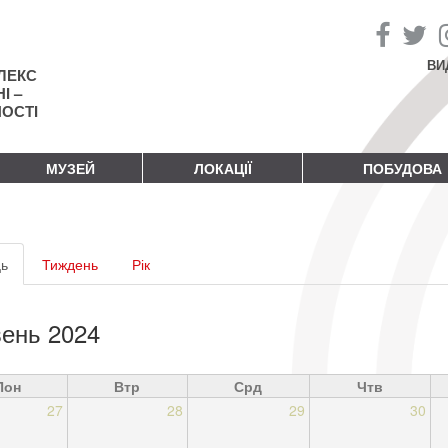
ВИ
ЛЕКС
І –
НОСТІ
МУЗЕЙ
ЛОКАЦІЇ
ПОБУДОВА
винні
ь
(активна
Тиждень
Рік
адки
вкладка)
ень 2024
Пон
Втр
Срд
Чтв
27
28
29
30