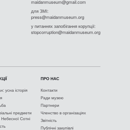
maidanmuseum@gmail.com
для ЗМІ:
press@maidanmuseum.org
у питаннях запобігання корупції:
stopcorruption@maidanmuseum.org
ЦІЇ
ПРО НАС
: усна історія
Контакти
ія
Ради музею
ьба
Партнери
іальні предмети
Членство в організаціях
 Небесної Сотні
Звітність
сть
Публічні закупівлі