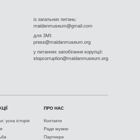
із загальних питань:
maidanmuseum@gmail.com
для ЗМІ:
press@maidanmuseum.org
у питаннях запобігання корупції:
stopcorruption@maidanmuseum.org
ЦІЇ
ПРО НАС
: усна історія
Контакти
ія
Ради музею
ьба
Партнери