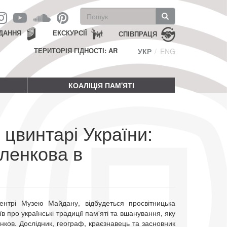
Пошукова
форма
Пошук
ДАННЯ
ЕКСКУРСІЇ
СПІВПРАЦЯ
ТЕРИТОРІЯ ГІДНОСТІ: AR
УКР
ENG
КОАЛІЦІЯ ПАМ'ЯТІ
 цвинтарі України:
ленкова в
ентрі Музею Майдану, відбудеться просвітницька
іїв про українські традиції пам'яті та вшанування, яку
ков. Дослідник, географ, краєзнавець та засновник