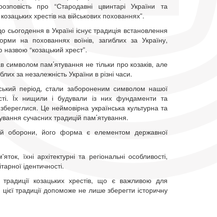
 розповість про “Стародавні цвинтарі України та
козацьких хрестів на військових похованнях”.
 до сьогодення в Україні існує традиція встановлення
орми на похованнях воїнів, загиблих за Україну,
ю назвою “козацький хрест”.
ав символом пам’ятування не тільки про козаків, але
иблих за незалежність України в різні часи.
ський період, стали забороненим символом нашої
ості. Їх нищили і будували із них фундаменти та
збереглися. Це неймовірна українська культурна та
мування сучасних традицій пам’ятування.
и й оборони, його форма є елементом державної
яток, їхні архітектурні та регіональні особливості,
ітарної ідентичності.
традиції козацьких хрестів, що є важливою для
 цієї традиції допоможе не лише зберегти історичну