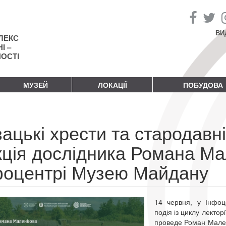
ВИ
ЛЕКС
І –
НОСТІ
МУЗЕЙ
ЛОКАЦІЇ
ПОБУДОВА
ацькі хрести та стародавні
кція дослідника Романа Ма
фоцентрі Музею Майдану
14 червня, у Інфоц
подія із циклу лектор
проведе Роман Мален