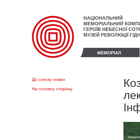
Перейти
до
основного
НАЦІОНАЛЬНИЙ
матеріалу
МЕМОРІАЛЬНИЙ КОМП
ГЕРОЇВ НЕБЕСНОЇ СОТН
МУЗЕЙ РЕВОЛЮЦІЇ ГІД
МЕМОРІАЛ
Коз
До списку новин
На головну сторінку
ле
Ін