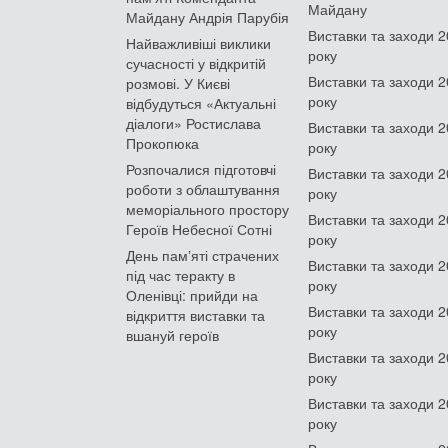
Майдану
Майдану Андрія Парубія
Виставки та заходи 
Найважливіші виклики
року
сучасності у відкритій
Виставки та заходи 
розмові. У Києві
року
відбудуться «Актуальні
діалоги» Ростислава
Виставки та заходи 
Прокопюка
року
Розпочалися підготовчі
Виставки та заходи 
роботи з облаштування
року
меморіального простору
Виставки та заходи 
Героїв Небесної Сотні
року
День памʼяті страчених
Виставки та заходи 
під час теракту в
року
Оленівці: прийди на
Виставки та заходи 
відкриття виставки та
року
вшануй героїв
Виставки та заходи 
року
Виставки та заходи 
року