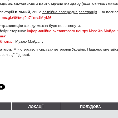
аційно-виставковий центр Музею Майдану
(
Київ, майдан Незале
лекторій
вільний,
лише
потрібна попередня реєстрація
–
за посил
/forms.gle/6Gwqi9n7Tmv4MiyM6
-трансляцію
заходу можна буде переглянути:
йсбук-сторінках
Інформаційно-виставкового центру Музейю Майдан
ища
;
б-каналі
Музею Майдану.
затори:
Міністерство у справах ветеранів України, Національне ві
еволюції Гідності.
ЛОКАЦІЇ
ПОБУДОВА