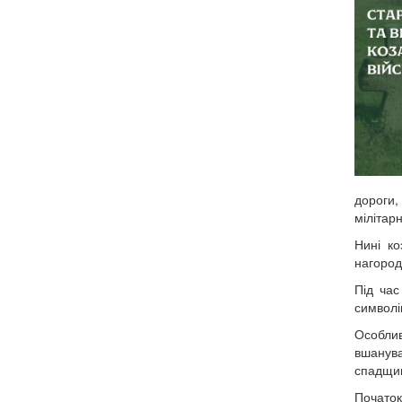
дороги,
мілітар
Нині к
нагород
Під час
символі
Особли
вшанува
спадщин
Початок