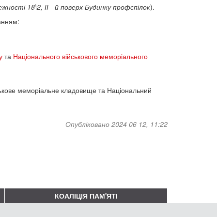
жності 18\2, ІІ - й поверх Будинку профспілок
).
анням:
у
та
Національного військового меморіального
йськове меморіальне кладовище та Національний
Опубліковано 2024 06 12, 11:22
КОАЛІЦІЯ ПАМ'ЯТІ