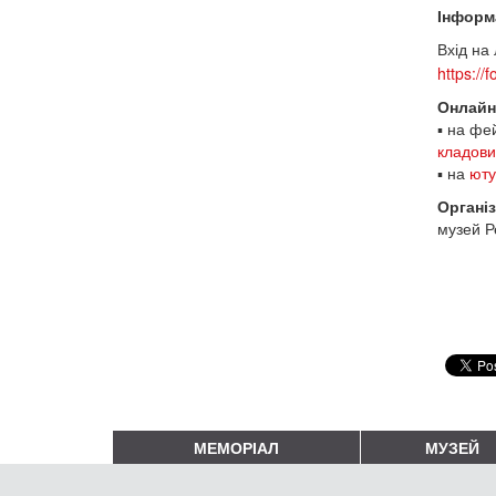
Інформ
Вхід на 
https:/
Онлайн
▪ на фе
кладов
▪ на
юту
Органі
музей Р
МЕМОРІАЛ
МУЗЕЙ