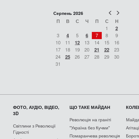
Попер
Наст
Серпень 2026
П
В
С
Ч
П
С
Н
1
2
3
4
5
6
7
8
9
10
11
12
13
14
15
16
17
18
19
20
21
22
23
24
25
26
27
28
29
30
31
ФОТО, АУДІО, ВІДЕО,
ЩО ТАКЕ МАЙДАН
КОЛЕК
3D
Революція на граніті
Майдан
Світлини з Революції
"Україна без Кучми"
Агітац
Гідності
Помаранчева революція
Борот