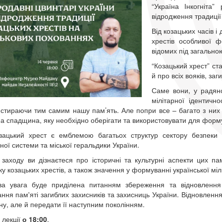
“Україна Інкогніта”
відродження традиції 
Від козацьких часів і
хрестів особливої ф
відомих під загально
“Козацький хрест” ст
й про всіх вояків, заг
Саме вони, у радян
мілітарної ідентичн
 стираючи тим самим нашу пам’ять. Але попри все – багато з них 
на спадщина, яку необхідно оберігати та використовувати для фор
озацький хрест є емблемою багатьох структур сектору безпек
ної системи та міської геральдики України.
 заходу ви дізнаєтеся про історичні та культурні аспекти цих пам'
ку козацьких хрестів, а також значення у формуванні української міл
ва увага буде приділена питанням збереження та відновлення 
ння пам'яті загиблих захисників та захисниць України. Відновлення
у, але й передати її наступним поколінням.
 лекції
о 18:00
.