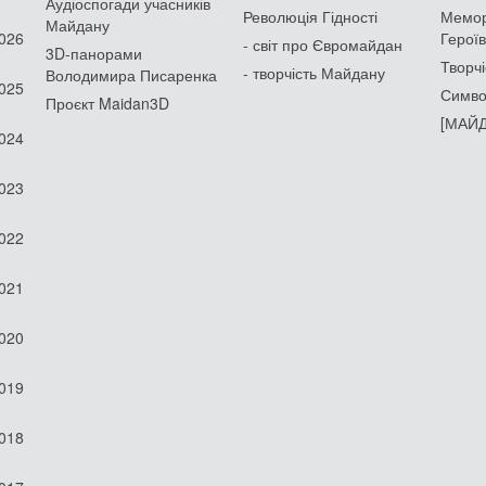
Аудіоспогади учасників
Революція Гідності
Мемор
Майдану
2026
Героїв
- світ про Євромайдан
3D-панорами
Творчі
- творчість Майдану
Володимира Писаренка
2025
Симво
Проєкт Maidan3D
[МАЙД
2024
2023
2022
2021
2020
2019
2018