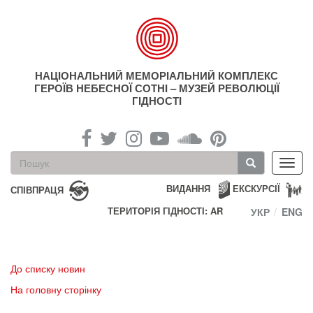
Перейти
до
основного
матеріалу
НАЦІОНАЛЬНИЙ МЕМОРІАЛЬНИЙ КОМПЛЕКС
ГЕРОЇВ НЕБЕСНОЇ СОТНІ – МУЗЕЙ РЕВОЛЮЦІЇ
ГІДНОСТІ
Пошукова
Toggl
форма
navig
Пошук
ВИДАННЯ
ЕКСКУРСІЇ
СПІВПРАЦЯ
ТЕРИТОРІЯ ГІДНОСТІ: AR
УКР
ENG
До списку новин
На головну сторінку