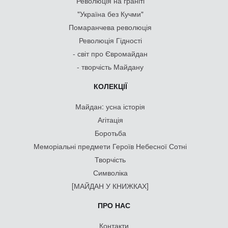
Революція на граніті
"Україна без Кучми"
Помаранчева революція
Революція Гідності
- світ про Євромайдан
- творчість Майдану
КОЛЕКЦІЇ
Майдан: усна історія
Агітація
Боротьба
Меморіальні предмети Героїв Небесної Сотні
Творчість
Символіка
[МАЙДАН У КНИЖКАХ]
ПРО НАС
Контакти