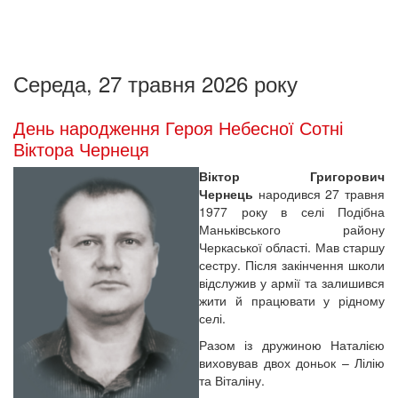
Середа, 27 травня 2026 року
День народження Героя Небесної Сотні
Віктора Чернеця
Віктор Григорович
Чернець
народився 27 травня
1977 року в селі Подібна
Маньківського району
Черкаської області. Мав старшу
сестру. Після закінчення школи
відслужив у армії та залишився
жити й працювати у рідному
селі.
Разом із дружиною Наталією
виховував двох доньок – Лілію
та Віталіну.