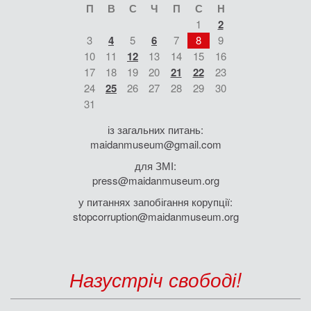
П
В
С
Ч
П
С
Н
1
2
3
4
5
6
7
8
9
10
11
12
13
14
15
16
17
18
19
20
21
22
23
24
25
26
27
28
29
30
31
із загальних питань:
maidanmuseum@gmail.com
для ЗМІ:
press@maidanmuseum.org
у питаннях запобігання корупції:
stopcorruption@maidanmuseum.org
Назустріч свободі!