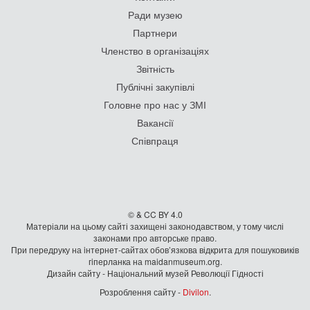
Ради музею
Партнери
Членство в організаціях
Звітність
Публічні закупівлі
Головне про нас у ЗМІ
Вакансії
Співпраця
© & CC BY 4.0
Матеріали на цьому сайті захищені законодавством, у тому числі
законами про авторське право.
При передруку на iнтернет-сайтах обов’язкова відкрита для пошуковиків
гiперланка на maidanmuseum.org.
Дизайн сайту - Національний музей Революції Гідності
Розроблення сайту -
Divilon
.