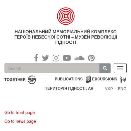
Skip
to
main
content
НАЦІОНАЛЬНИЙ МЕМОРІАЛЬНИЙ КОМПЛЕКС
ГЕРОЇВ НЕБЕСНОЇ СОТНІ – МУЗЕЙ РЕВОЛЮЦІЇ
ГІДНОСТІ
Search
Toggl
form
navig
Search
PUBLICATIONS
EXCURSIONS
TOGETHER
ТЕРИТОРІЯ ГІДНОСТІ: AR
УКР
ENG
Go to front page
Go to news page