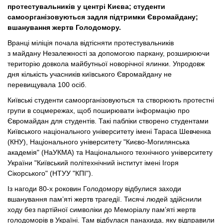
протестувальників у центрі Києва; студенти
самоорганізовуються задля підтримки Євромайдану;
вшанування жертв Голодомору.
Вранці міліція почала відтісняти протестувальників
з майдану Незалежності за допомогою паркану, розширюючи
територію довкола майбутньої новорічної ялинки. Упродовж
дня кількість учасників київського Євромайдану не
перевищувала 100 осіб.
Київські студенти самоорганізовуються та створюють протестні
групи в соцмережах, щоб поширювати інформацію про
Євромайдан для студентів. Такі пабліки створено студентами
Київського національного університету імені Тараса Шевченка
(КНУ), Національного університету "Києво-Могилянська
академія" (НаУКМА) та Національного технічного університету
України "Київський політехнічний інститут імені Ігоря
Сікорського" (НТУУ "КПІ").
Із нагоди 80-х роковин Голодомору відбулися заходи
вшанування пам’яті жертв трагедії. Тисячі людей здійснили
ходу без партійної символіки до Меморіалу пам’яті жертв
голодоморів в Україні. Там відбулася панахида, яку відправили