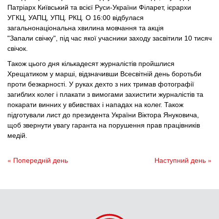
Патріарх Київський та всієї Руси-України Філарет, ієрархи
УГКЦ, УАПЦ, УПЦ. РКЦ. О 16:00 відбулася
загальнонаціональна хвилина мовчання та акція
"Запали свічку", під час якої учасники заходу засвітили 10 тисяч
свічок.
Також цього дня кількадесят журналістів пройшлися
Хрещатиком у марші, відзначивши Всесвітній день боротьби
проти безкарності. У руках дехто з них тримав фотографії
загиблих колег і плакати з вимогами захистити журналістів та
покарати винних у вбивствах і нападах на колег. Також
підготували лист до президента України Віктора Януковича,
щоб звернути увагу гаранта на порушення прав працівників
медій.
« Попередній день
Наступний день »