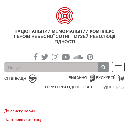
Перейти
до
основного
матеріалу
НАЦІОНАЛЬНИЙ МЕМОРІАЛЬНИЙ КОМПЛЕКС
ГЕРОЇВ НЕБЕСНОЇ СОТНІ – МУЗЕЙ РЕВОЛЮЦІЇ
ГІДНОСТІ
Пошукова
Toggl
форма
navig
Пошук
ВИДАННЯ
ЕКСКУРСІЇ
СПІВПРАЦЯ
ТЕРИТОРІЯ ГІДНОСТІ: AR
УКР
ENG
До списку новин
На головну сторінку