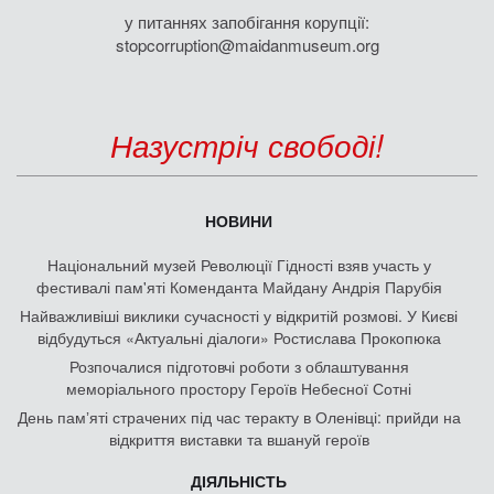
у питаннях запобігання корупції:
stopcorruption@maidanmuseum.org
Назустріч свободі!
НОВИНИ
Національний музей Революції Гідності взяв участь у
фестивалі пам'яті Коменданта Майдану Андрія Парубія
Найважливіші виклики сучасності у відкритій розмові. У Києві
відбудуться «Актуальні діалоги» Ростислава Прокопюка
Розпочалися підготовчі роботи з облаштування
меморіального простору Героїв Небесної Сотні
День памʼяті страчених під час теракту в Оленівці: прийди на
відкриття виставки та вшануй героїв
ДІЯЛЬНІСТЬ