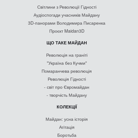
Світлини з Революції Гідності
Аудіоспогади учасників Майдану
3D-панорами Володимира Писаренка
Проєкт Maidan3D
ЩО ТАКЕ МАЙДАН
Революція на граніті
"Україна без Кучми"
Помаранчева революція
Революція Гідності
- світ про Євромайдан
- творчість Майдану
КОЛЕКЦІЇ
Майдан: усна історія
Агітація
Боротьба