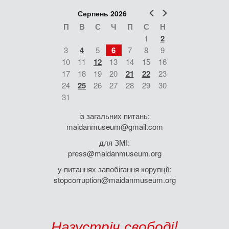
Попер
Наст
Серпень 2026
П
В
С
Ч
П
С
Н
1
2
3
4
5
6
7
8
9
10
11
12
13
14
15
16
17
18
19
20
21
22
23
24
25
26
27
28
29
30
31
із загальних питань:
maidanmuseum@gmail.com
для ЗМІ:
press@maidanmuseum.org
у питаннях запобігання корупції:
stopcorruption@maidanmuseum.org
Назустріч свободі!