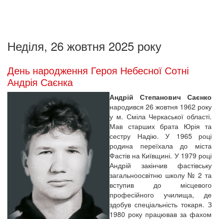
Неділя, 26 жовтня 2025 року
День народження Героя Небесної Сотні
Андрія Саєнка
Андрій Степанович Саєнко
народився 26 жовтня 1962 року
у м. Сміла Черкаської області.
Мав старших брата Юрія та
сестру Надію. У 1965 році
родина переїхала до міста
Фастів на Київщині. У 1979 році
Андрій закінчив фастівську
загальноосвітню школу № 2 та
вступив до місцевого
професійного училища, де
здобув спеціальність токаря. З
1980 року працював за фахом