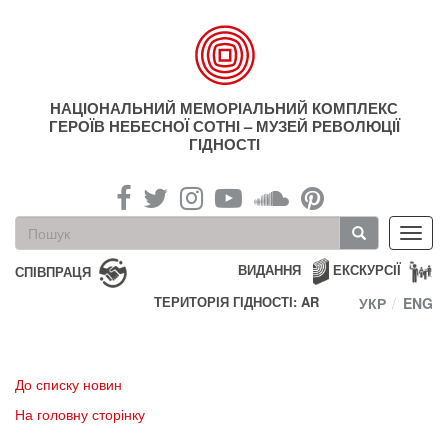
Перейти
до
основного
матеріалу
НАЦІОНАЛЬНИЙ МЕМОРІАЛЬНИЙ КОМПЛЕКС
ГЕРОЇВ НЕБЕСНОЇ СОТНІ – МУЗЕЙ РЕВОЛЮЦІЇ
ГІДНОСТІ
Пошукова
Toggl
форма
navig
Пошук
ВИДАННЯ
ЕКСКУРСІЇ
СПІВПРАЦЯ
ТЕРИТОРІЯ ГІДНОСТІ: AR
УКР
ENG
До списку новин
На головну сторінку