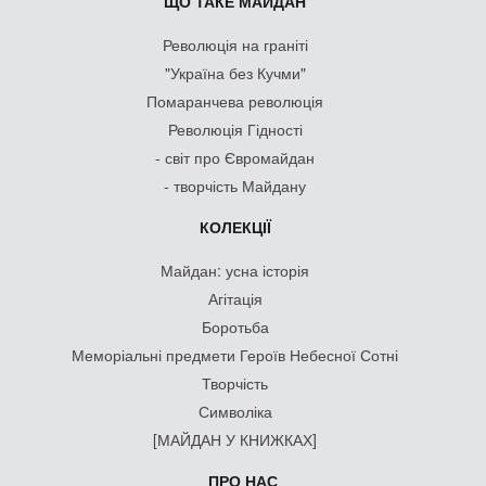
ЩО ТАКЕ МАЙДАН
Революція на граніті
"Україна без Кучми"
Помаранчева революція
Революція Гідності
- світ про Євромайдан
- творчість Майдану
КОЛЕКЦІЇ
Майдан: усна історія
Агітація
Боротьба
Меморіальні предмети Героїв Небесної Сотні
Творчість
Символіка
[МАЙДАН У КНИЖКАХ]
ПРО НАС