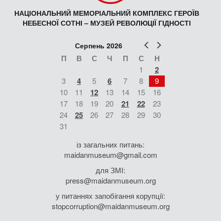
НАЦІОНАЛЬНИЙ МЕМОРІАЛЬНИЙ КОМПЛЕКС ГЕРОЇВ
НЕБЕСНОЇ СОТНІ – МУЗЕЙ РЕВОЛЮЦІЇ ГІДНОСТІ
Попер
Наст
Серпень 2026
П
В
С
Ч
П
С
Н
1
2
3
4
5
6
7
8
9
10
11
12
13
14
15
16
17
18
19
20
21
22
23
24
25
26
27
28
29
30
31
із загальних питань:
maidanmuseum@gmail.com
для ЗМІ:
press@maidanmuseum.org
у питаннях запобігання корупції:
stopcorruption@maidanmuseum.org