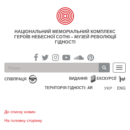
Перейти
до
основного
матеріалу
НАЦІОНАЛЬНИЙ МЕМОРІАЛЬНИЙ КОМПЛЕКС
ГЕРОЇВ НЕБЕСНОЇ СОТНІ – МУЗЕЙ РЕВОЛЮЦІЇ
ГІДНОСТІ
Пошукова
Toggl
форма
navig
Пошук
ВИДАННЯ
ЕКСКУРСІЇ
СПІВПРАЦЯ
ТЕРИТОРІЯ ГІДНОСТІ: AR
УКР
ENG
До списку новин
На головну сторінку