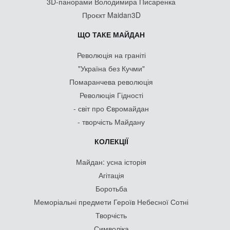
3D-панорами Володимира Писаренка
Проєкт Maidan3D
ЩО ТАКЕ МАЙДАН
Революція на граніті
"Україна без Кучми"
Помаранчева революція
Революція Гідності
- світ про Євромайдан
- творчість Майдану
КОЛЕКЦІЇ
Майдан: усна історія
Агітація
Боротьба
Меморіальні предмети Героїв Небесної Сотні
Творчість
Символіка