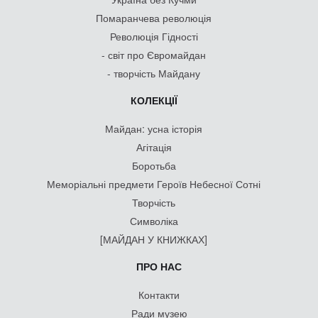
Помаранчева революція
Революція Гідності
- світ про Євромайдан
- творчість Майдану
КОЛЕКЦІЇ
Майдан: усна історія
Агітація
Боротьба
Меморіальні предмети Героїв Небесної Сотні
Творчість
Символіка
[МАЙДАН У КНИЖКАХ]
ПРО НАС
Контакти
Ради музею