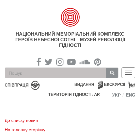
Перейти
до
основного
матеріалу
НАЦІОНАЛЬНИЙ МЕМОРІАЛЬНИЙ КОМПЛЕКС
ГЕРОЇВ НЕБЕСНОЇ СОТНІ – МУЗЕЙ РЕВОЛЮЦІЇ
ГІДНОСТІ
Пошукова
Toggl
форма
navig
Пошук
ВИДАННЯ
ЕКСКУРСІЇ
СПІВПРАЦЯ
ТЕРИТОРІЯ ГІДНОСТІ: AR
УКР
ENG
До списку новин
На головну сторінку