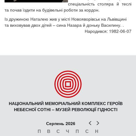
спеціальність столяра й теслі
та почав їздити на будівельні роботи за кордон.
Із дружиною Наталею жив у місті Новояворівськ на Львівщині
та виховував двох дітей – сина Назара й доньку Василину. .
Народився: 1982-06-07
НАЦІОНАЛЬНИЙ МЕМОРІАЛЬНИЙ КОМПЛЕКС ГЕРОЇВ
НЕБЕСНОЇ СОТНІ – МУЗЕЙ РЕВОЛЮЦІЇ ГІДНОСТІ
Попер
Наст
Серпень 2026
П
В
С
Ч
П
С
Н