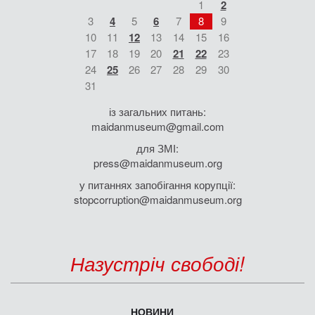
1
2
3
4
5
6
7
8
9
10
11
12
13
14
15
16
17
18
19
20
21
22
23
24
25
26
27
28
29
30
31
із загальних питань:
maidanmuseum@gmail.com
для ЗМІ:
press@maidanmuseum.org
у питаннях запобігання корупції:
stopcorruption@maidanmuseum.org
Назустріч свободі!
НОВИНИ