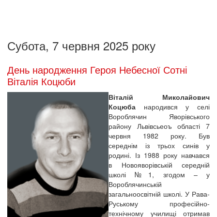
Субота, 7 червня 2025 року
День народження Героя Небесної Сотні
Віталія Коцюби
Віталій Миколайович
Коцюба
народився у селі
Вороблячин Яворівського
району Львівсьеоъ області 7
червня 1982 року. Був
середнім із трьох синів у
родині. Із 1988 року навчався
в Новояворівській середній
школі №1, згодом – у
Вороблячинській
загальноосвітній школі. У Рава-
Руському професійно-
технічному училищі отримав