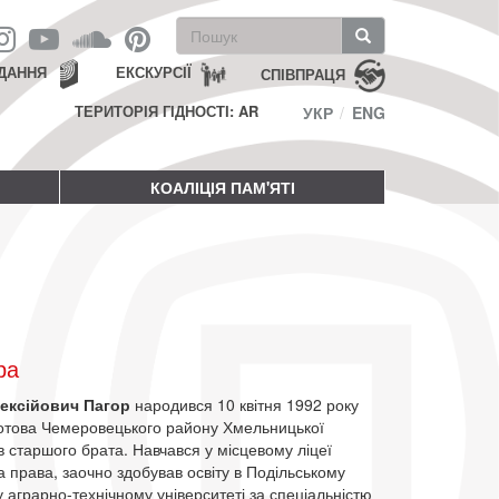
Пошукова
форма
Пошук
ДАННЯ
ЕКСКУРСІЇ
СПІВПРАЦЯ
ТЕРИТОРІЯ ГІДНОСТІ: AR
УКР
ENG
КОАЛІЦІЯ ПАМ'ЯТІ
ра
ексійович Пагор
народився 10 квітня 1992 року
потова Чемеровецького району Хмельницької
в старшого брата. Навчався у місцевому ліцеї
а права, заочно здобував освіту в Подільському
аграрно-технічному університеті за спеціальністю