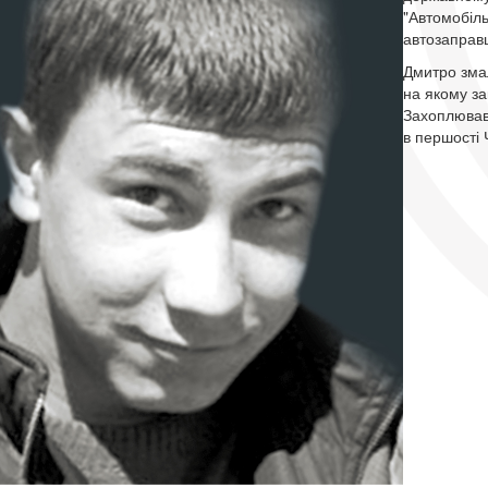
"Автомобіл
автозаправ
Дмитро змал
на якому з
Захоплювавс
в першості