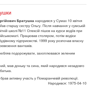
тушки
ергійович Братушка
народився у Сумах 10 квітня
Мав старшу сестру Ольгу. Після навчання у сумській
ітній школі №11 Олексій пішов на курси водіїв при
ійськкоматі. Працював столяром, потім водієи
удівному підприємстві. 1999 року розпочав власну
ревезення вантажів.
любляв подорожувати, захоплювався зеленим
ий, мав доньку та сина, який народився незадовго
 батька.
 брав активну участь у Помаранчевій революції.
Народився: 1975-04-10