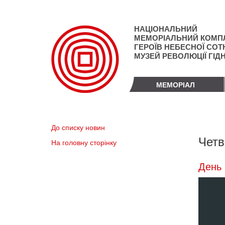
Перейти
до
основного
НАЦІОНАЛЬНИЙ
матеріалу
МЕМОРІАЛЬНИЙ КОМП
ГЕРОЇВ НЕБЕСНОЇ СОТН
МУЗЕЙ РЕВОЛЮЦІЇ ГІД
МЕМОРІАЛ
До списку новин
Четв
На головну сторінку
День 