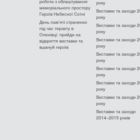
роботи з облаштування
року
меморіального простору
Виставки та заходи 
Героїв Небесної Сотні
року
День памʼяті страчених
Виставки та заходи 
під час теракту в
року
Оленівці: прийди на
Виставки та заходи 
відкриття виставки та
року
вшануй героїв
Виставки та заходи 
року
Виставки та заходи 
року
Виставки та заходи 
року
Виставки та заходи 
року
Виставки та заходи
2014–2015 років