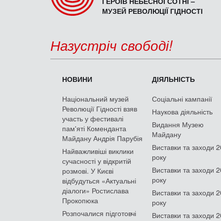
ГЕРОЇВ НЕБЕСНОЇ СОТНІ –
МУЗЕЙ РЕВОЛЮЦІЇ ГІДНОСТІ
Назустріч свободі!
НОВИНИ
ДІЯЛЬНІСТЬ
Національний музей
Соціальні кампанії
Революції Гідності взяв
Наукова діяльність
участь у фестивалі
Видання Музею
пам'яті Коменданта
Майдану
Майдану Андрія Парубія
Виставки та заходи 
Найважливіші виклики
року
сучасності у відкритій
Виставки та заходи 
розмові. У Києві
року
відбудуться «Актуальні
діалоги» Ростислава
Виставки та заходи 
Прокопюка
року
Розпочалися підготовчі
Виставки та заходи 