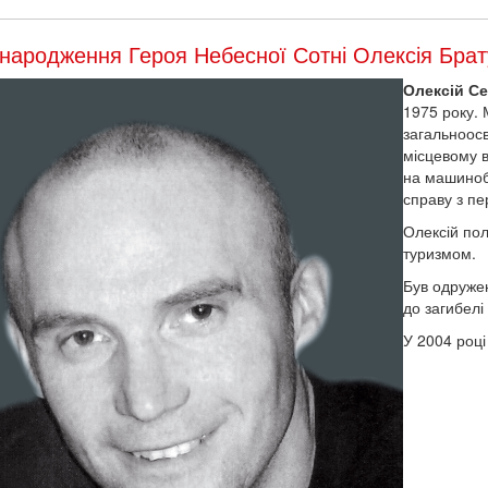
народження Героя Небесної Сотні Олексія Бра
Олексій С
1975 року. 
загальноосв
місцевому в
на машиноб
справу з пе
Олексій по
туризмом.
Був одружен
до загибелі
У 2004 році