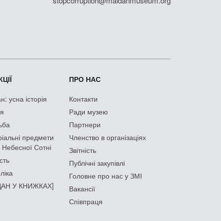
stopcorruption@maidanmuseum.org
ЦІЇ
ПРО НАС
: усна історія
Контакти
ія
Ради музею
ьба
Партнери
іальні предмети
Членство в організаціях
 Небесної Сотні
Звітність
сть
Публічні закупівлі
ліка
Головне про нас у ЗМІ
АН У КНИЖКАХ]
Вакансії
Співпраця