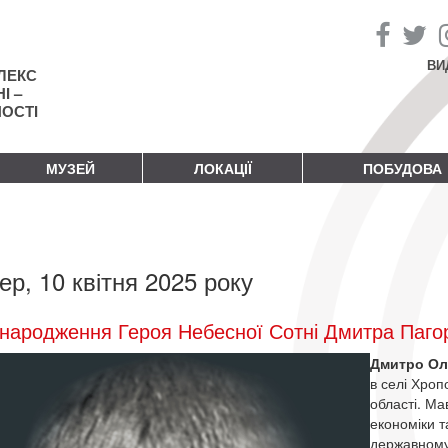
ВИ
ЛЕКС
І –
НОСТІ
МУЗЕЙ
ЛОКАЦІЇ
ПОБУДОВА
ер, 10 квітня 2025 року
народження Героя Небесної Сотні Дмитра Паго
Дмитро Ол
в селі Хро
області. Ма
економіки т
державному 