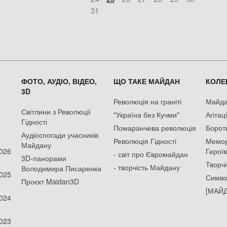
31
ФОТО, АУДІО, ВІДЕО,
ЩО ТАКЕ МАЙДАН
КОЛЕК
3D
Революція на граніті
Майдан
Світлини з Революції
"Україна без Кучми"
Агітац
Гідності
Помаранчева революція
Борот
Аудіоспогади учасників
Революція Гідності
Мемор
Майдану
2026
Героїв
- світ про Євромайдан
3D-панорами
Творчі
- творчість Майдану
Володимира Писаренка
2025
Симво
Проєкт Maidan3D
[МАЙД
2024
2023