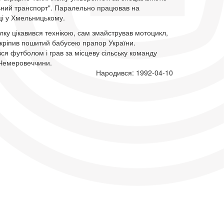
ьний транспорт". Паралельно працював на
ці у Хмельницькому.
ку цікавився технікою, сам змайстрував мотоцикл,
акріпив пошитий бабусею прапор України.
я футболом і грав за місцеву сільську команду
 Чемеровеччини.
Народився: 1992-04-10