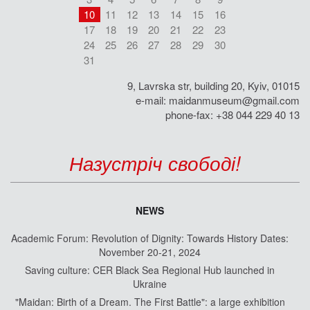
10
11
12
13
14
15
16
17
18
19
20
21
22
23
24
25
26
27
28
29
30
31
9, Lavrska str, building 20, Kyiv, 01015
e-mail:
maidanmuseum@gmail.com
phone-fax: +38 044 229 40 13
Назустріч свободі!
NEWS
Academic Forum: Revolution of Dignity: Towards History Dates:
November 20-21, 2024
Saving culture: CER Black Sea Regional Hub launched in
Ukraine
"Maidan: Birth of a Dream. The First Battle": a large exhibition