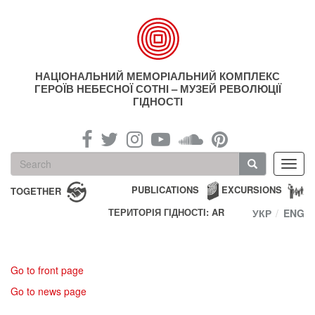
Skip
to
main
content
НАЦІОНАЛЬНИЙ МЕМОРІАЛЬНИЙ КОМПЛЕКС
ГЕРОЇВ НЕБЕСНОЇ СОТНІ – МУЗЕЙ РЕВОЛЮЦІЇ
ГІДНОСТІ
Search
Toggl
form
navig
Search
PUBLICATIONS
EXCURSIONS
TOGETHER
ТЕРИТОРІЯ ГІДНОСТІ: AR
УКР
ENG
Go to front page
Go to news page