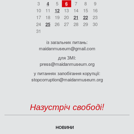
3
4
5
6
7
8
9
10
11
12
13
14
15
16
17
18
19
20
21
22
23
24
25
26
27
28
29
30
31
із загальних питань:
maidanmuseum@gmail.com
для ЗМІ:
press@maidanmuseum.org
у питаннях запобігання корупції:
stopcorruption@maidanmuseum.org
Назустріч свободі!
НОВИНИ