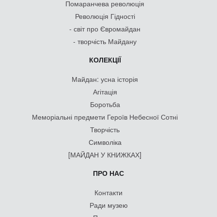
Помаранчева революція
Революція Гідності
- світ про Євромайдан
- творчість Майдану
КОЛЕКЦІЇ
Майдан: усна історія
Агітація
Боротьба
Меморіальні предмети Героїв Небесної Сотні
Творчість
Символіка
[МАЙДАН У КНИЖКАХ]
ПРО НАС
Контакти
Ради музею