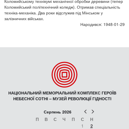
Коломийському технікумі механічної обробки деревини (тепер
Коломийський політехнічний коледж). Отримав спеціальність
техніка-механіка. Два роки відслужив під Мінськом у
залізничних військах.
Народився: 1948-01-29
НАЦІОНАЛЬНИЙ МЕМОРІАЛЬНИЙ КОМПЛЕКС ГЕРОЇВ
НЕБЕСНОЇ СОТНІ – МУЗЕЙ РЕВОЛЮЦІЇ ГІДНОСТІ
Попер
Наст
Серпень 2026
П
В
С
Ч
П
С
Н
1
2