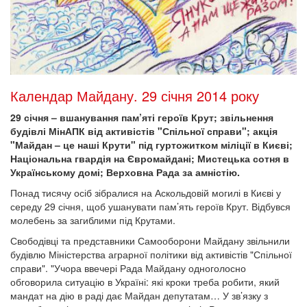
Календар Майдану. 29 січня 2014 року
29 січня – вшанування пам’яті героїв Крут; звільнення
будівлі МінАПК від активістів "Спільної справи"; акція
"Майдан – це наші Крути" під гуртожитком міліції в Києві;
Національна гвардія на Євромайдані; Мистецька сотня в
Українському домі; Верховна Рада за амністію.
Понад тисячу осіб зібралися на Аскольдовій могилі в Києві у
середу 29 січня, щоб ушанувати пам’ять героїв Крут. Відбувся
молебень за загиблими під Крутами.
Свободівці та представники Самооборони Майдану звільнили
будівлю Міністерства аграрної політики від активістів "Спільної
справи". "Учора ввечері Рада Майдану одноголосно
обговорила ситуацію в Україні: які кроки треба робити, який
мандат на дію в раді дає Майдан депутатам… У зв’язку з