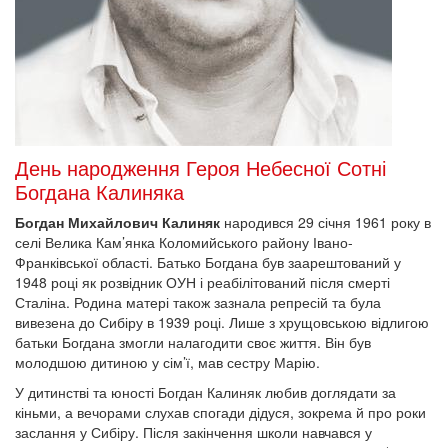
День народження Героя Небесної Сотні
Богдана Калиняка
Богдан Михайлович Калиняк
народився 29 січня 1961 року в
селі Велика Кам’янка Коломийського району Івано-
Франківської області. Батько Богдана був заарештований у
1948 році як розвідник ОУН і реабілітований після смерті
Сталіна. Родина матері також зазнала репресій та була
вивезена до Сибіру в 1939 році. Лише з хрущовською відлигою
батьки Богдана змогли налагодити своє життя. Він був
молодшою дитиною у сім’ї, мав сестру Марію.
У дитинстві та юності Богдан Калиняк любив доглядати за
кіньми, а вечорами слухав спогади дідуся, зокрема й про роки
заслання у Сибіру. Після закінчення школи навчався у