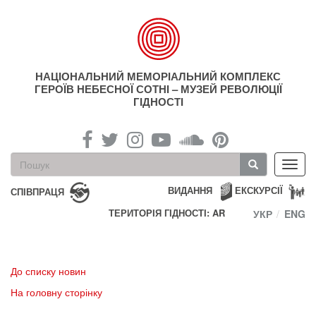
Перейти
до
основного
матеріалу
НАЦІОНАЛЬНИЙ МЕМОРІАЛЬНИЙ КОМПЛЕКС
ГЕРОЇВ НЕБЕСНОЇ СОТНІ – МУЗЕЙ РЕВОЛЮЦІЇ
ГІДНОСТІ
Пошукова
Toggl
форма
navig
Пошук
ВИДАННЯ
ЕКСКУРСІЇ
СПІВПРАЦЯ
ТЕРИТОРІЯ ГІДНОСТІ: AR
УКР
ENG
До списку новин
На головну сторінку