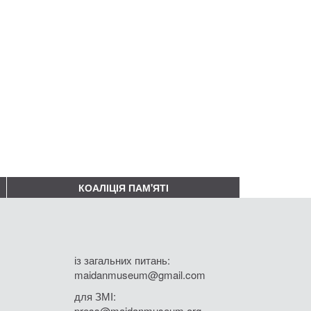
КОАЛІЦІЯ ПАМ'ЯТІ
із загальних питань:
maidanmuseum@gmail.com
для ЗМІ:
press@maidanmuseum.org