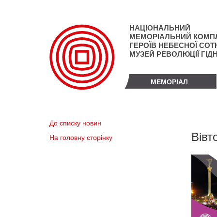
Перейти
до
основного
НАЦІОНАЛЬНИЙ
матеріалу
МЕМОРІАЛЬНИЙ КОМП
ГЕРОЇВ НЕБЕСНОЇ СОТН
МУЗЕЙ РЕВОЛЮЦІЇ ГІД
МЕМОРІАЛ
До списку новин
Вівт
На головну сторінку