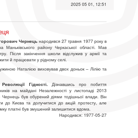
2025 05 01, 12:51
еця
игорович Чернець
народився 27 травня 1977 року в
на Маньківського району Черкаської області. Мав
тру. Після закінчення школи відслужив у армії та
ити й працювати у рідному селі.
ружиною Наталією виховував двох доньок – Лілію та
Революції Гідності.
Дізнавшись про побиття
ьників на майдані Незалежності у листопаді 2013
р Чернець був обурений діями тодішньої влади. Він
ати до Києва та долучитися до акцій протесту, але
имку платні був змушений залишитися вдома.
Народився: 1977-05-27