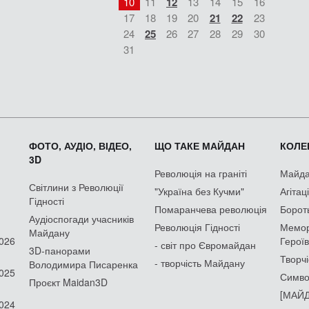
10
11
12
13
14
15
16
17
18
19
20
21
22
23
24
25
26
27
28
29
30
31
ФОТО, АУДІО, ВІДЕО,
ЩО ТАКЕ МАЙДАН
КОЛЕК
3D
Революція на граніті
Майдан
Світлини з Революції
"Україна без Кучми"
Агітац
Гідності
Помаранчева революція
Борот
Аудіоспогади учасників
Революція Гідності
Мемор
Майдану
2026
Героїв
- світ про Євромайдан
3D-панорами
Творчі
- творчість Майдану
Володимира Писаренка
2025
Симво
Проєкт Maidan3D
[МАЙД
2024