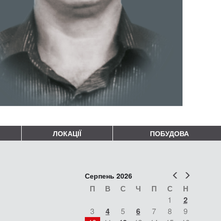
ЛОКАЦІЇ
ПОБУДОВА
Попер
Наст
Серпень 2026
П
В
С
Ч
П
С
Н
1
2
3
4
5
6
7
8
9