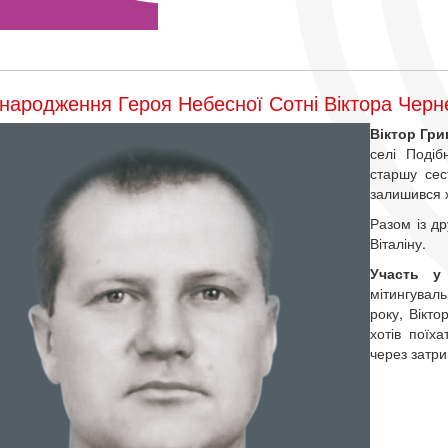
народження Героя Небесної Сотні Віктора Черн
Віктор Гр
селі Подіб
старшу сес
залишився ж
Разом із д
Віталіну.
Участь у 
мітингувал
року, Вікто
хотів поїх
через затр