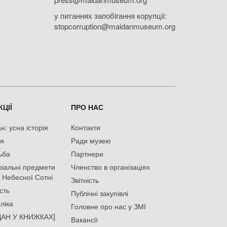
у питаннях запобігання корупції:
stopcorruption@maidanmuseum.org
ЦІЇ
ПРО НАС
: усна історія
Контакти
ія
Ради музею
ьба
Партнери
іальні предмети
Членство в організаціях
 Небесної Сотні
Звітність
сть
Публічні закупівлі
ліка
Головне про нас у ЗМІ
АН У КНИЖКАХ]
Вакансії