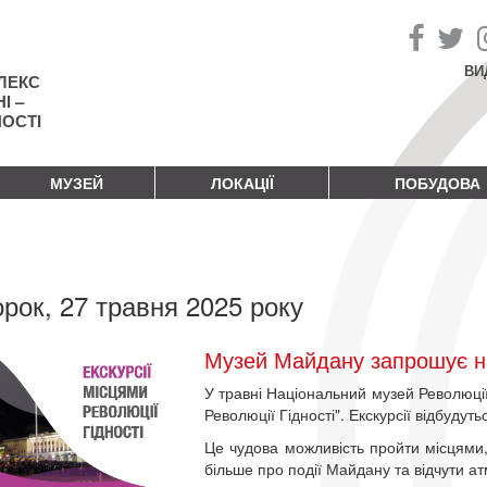
ВИ
ЛЕКС
І –
НОСТІ
МУЗЕЙ
ЛОКАЦІЇ
ПОБУДОВА
орок, 27 травня 2025 року
Музей Майдану запрошує на 
У травні Національний музей Революції 
Революції Гідності". Екскурсії відбудуть
Це чудова можливість пройти місцями, 
більше про події Майдану та відчути а