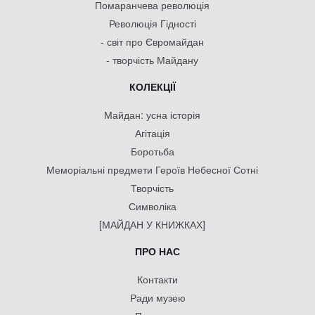
Помаранчева революція
Революція Гідності
- світ про Євромайдан
- творчість Майдану
КОЛЕКЦІЇ
Майдан: усна історія
Агітація
Боротьба
Меморіальні предмети Героїв Небесної Сотні
Творчість
Символіка
[МАЙДАН У КНИЖКАХ]
ПРО НАС
Контакти
Ради музею