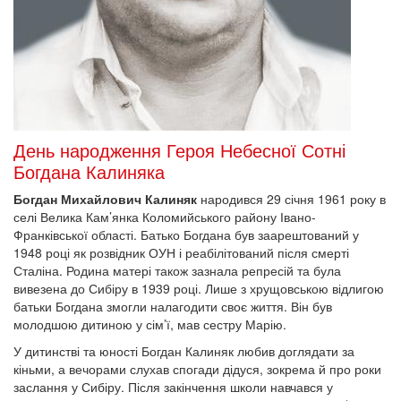
День народження Героя Небесної Сотні
Богдана Калиняка
Богдан Михайлович Калиняк
народився 29 січня 1961 року в
селі Велика Кам’янка Коломийського району Івано-
Франківської області. Батько Богдана був заарештований у
1948 році як розвідник ОУН і реабілітований після смерті
Сталіна. Родина матері також зазнала репресій та була
вивезена до Сибіру в 1939 році. Лише з хрущовською відлигою
батьки Богдана змогли налагодити своє життя. Він був
молодшою дитиною у сім’ї, мав сестру Марію.
У дитинстві та юності Богдан Калиняк любив доглядати за
кіньми, а вечорами слухав спогади дідуся, зокрема й про роки
заслання у Сибіру. Після закінчення школи навчався у