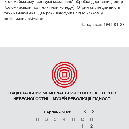
Коломийському технікумі механічної обробки деревини (тепер
Коломийський політехнічний коледж). Отримав спеціальність
техніка-механіка. Два роки відслужив під Мінськом у
залізничних військах.
Народився: 1948-01-29
НАЦІОНАЛЬНИЙ МЕМОРІАЛЬНИЙ КОМПЛЕКС ГЕРОЇВ
НЕБЕСНОЇ СОТНІ – МУЗЕЙ РЕВОЛЮЦІЇ ГІДНОСТІ
Попер
Наст
Серпень 2026
П
В
С
Ч
П
С
Н
1
2