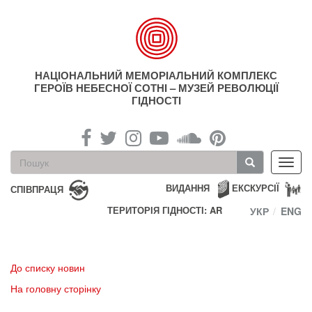
Перейти
до
основного
матеріалу
НАЦІОНАЛЬНИЙ МЕМОРІАЛЬНИЙ КОМПЛЕКС
ГЕРОЇВ НЕБЕСНОЇ СОТНІ – МУЗЕЙ РЕВОЛЮЦІЇ
ГІДНОСТІ
Пошукова
Toggl
форма
navig
Пошук
ВИДАННЯ
ЕКСКУРСІЇ
СПІВПРАЦЯ
ТЕРИТОРІЯ ГІДНОСТІ: AR
УКР
ENG
До списку новин
На головну сторінку