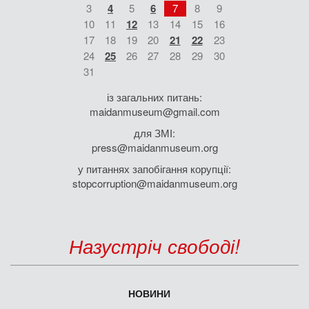
3
4
5
6
7
8
9
10
11
12
13
14
15
16
17
18
19
20
21
22
23
24
25
26
27
28
29
30
31
із загальних питань:
maidanmuseum@gmail.com
для ЗМІ:
press@maidanmuseum.org
у питаннях запобігання корупції:
stopcorruption@maidanmuseum.org
Назустріч свободі!
НОВИНИ