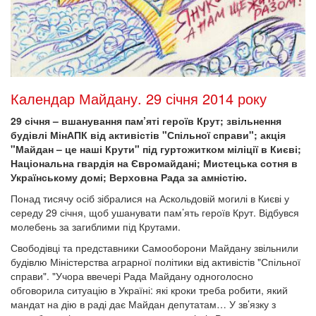
Календар Майдану. 29 січня 2014 року
29 січня – вшанування пам’яті героїв Крут; звільнення
будівлі МінАПК від активістів "Спільної справи"; акція
"Майдан – це наші Крути" під гуртожитком міліції в Києві;
Національна гвардія на Євромайдані; Мистецька сотня в
Українському домі; Верховна Рада за амністію.
Понад тисячу осіб зібралися на Аскольдовій могилі в Києві у
середу 29 січня, щоб ушанувати пам’ять героїв Крут. Відбувся
молебень за загиблими під Крутами.
Свободівці та представники Самооборони Майдану звільнили
будівлю Міністерства аграрної політики від активістів "Спільної
справи". "Учора ввечері Рада Майдану одноголосно
обговорила ситуацію в Україні: які кроки треба робити, який
мандат на дію в раді дає Майдан депутатам… У зв’язку з